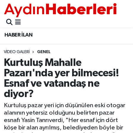
GÜNCEL
Aydın Nöbetçi Eczaneler
HABER İLAN
POLİTİKA
Aydın Hava Durumu
VIDEO GALERI
GENEL
BELEDİYELER
Aydin Namaz Vakitleri
Kurtuluş Mahalle
ASAYİŞ
Aydın Trafik Yoğunluk Haritası
Pazarı'nda yer bilmecesi!
Esnaf ve vatandaş ne
EKONOMİ
Süper Lig Puan Durumu ve Fikstür
diyor?
BÜLTEN
Tüm Manşetler
Kurtuluş pazar yeri için düşünülen eski otogar
alanının yetersiz olduğunu belirten pazar
ÇEVRE
Son Dakika Haberleri
esnafı Yasin Tanrıverdi, "Her esnaf için dört
köşe bir alan ayrılmış, belediyeden böyle bir
DIŞ
Haber Arşivi