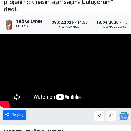
projenin çıkmasını aşırı saçma buluyorum"
dedi.
DÜNYA
TUĞBA AYDIN
08.02.2026 - 14:57
18.04.2026 - 11:0
EGE
EDITÖR
YAYINLANMA
GÜNCELLEME
EĞİTİM
EKOLOJİ VE ÇEVRE
BİLİM VE TEKNOLOJİ
GENEL
GÜNDEM
HABERDE İNSAN
Paylaş
-
+
A
A
KÜLTÜR SANAT