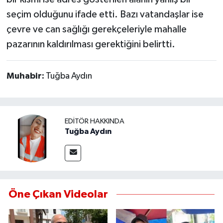
YEREL
seçim olduğunu ifade etti. Bazı vatandaşlar ise
çevre ve can sağlığı gerekçeleriyle mahalle
AFYON
pazarının kaldırılması gerektiğini belirtti.
AFYONKARAHİSAR
Muhabir:
Tuğba Aydın
AYDIN
DENİZLİ
EDITÖR HAKKINDA
İZMİR
Tuğba Aydın
KÜTAHYA
MANİSA
Öne Çıkan Videolar
MUĞLA