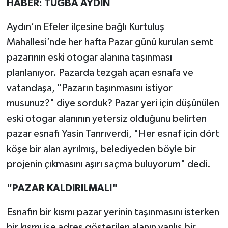
HABER: TUĞBA AYDIN
MAGAZİN
Aydın’ın Efeler ilçesine bağlı Kurtuluş
Mahallesi’nde her hafta Pazar günü kurulan semt
ÖZEL HABER
pazarının eski otogar alanına taşınması
planlanıyor. Pazarda tezgah açan esnafa ve
SAĞLIK
vatandaşa, "Pazarın taşınmasını istiyor
ŞİRKET HABERLERİ
musunuz?" diye sorduk? Pazar yeri için düşünülen
eski otogar alanının yetersiz olduğunu belirten
SİYASET
pazar esnafı Yasin Tanrıverdi, "Her esnaf için dört
köşe bir alan ayrılmış, belediyeden böyle bir
SPOR
projenin çıkmasını aşırı saçma buluyorum" dedi.
TEKNOLOJİ
"PAZAR KALDIRILMALI"
YAŞAM
Esnafın bir kısmı pazar yerinin taşınmasını isterken
bir kısmı ise adres gösterilen alanın yanlış bir