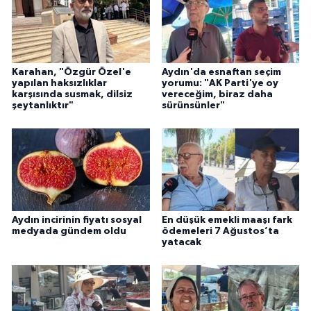
UŞAK
YURT
Karahan, "Özgür Özel'e
Aydın'da esnaftan seçim
yapılan haksızlıklar
yorumu: "AK Parti'ye oy
karşısında susmak, dilsiz
vereceğim, biraz daha
şeytanlıktır"
sürünsünler"
Aydın incirinin fiyatı sosyal
En düşük emekli maaşı fark
medyada gündem oldu
ödemeleri 7 Ağustos’ta
yatacak