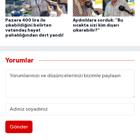
Pazara 400 lira ile
Aydınlılara sorduk: "Bu
çıkabildiğini belirten
sıcakta sizi kim dışarı
vatandaş hayat
çıkarabilir?"
pahalılığından dert yandı!
Yorumlar
Gönder