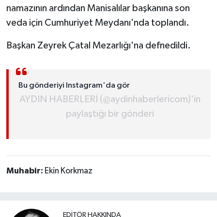
namazının ardından Manisalılar başkanına son
veda için Cumhuriyet Meydanı'nda toplandı.
MAGAZİN
Başkan Zeyrek Çatal Mezarlığı'na defnedildi.
ÖZEL HABER
SAĞLIK
Bu gönderiyi Instagram'da gör
ŞİRKET HABERLERİ
AYDIN HABERLERİ (@aydinhaberlericom)'in
paylaştığı bir gönderi
SİYASET
SPOR
TEKNOLOJİ
Muhabir:
Ekin Korkmaz
YAŞAM
EDITÖR HAKKINDA