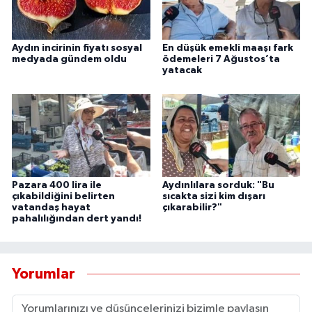
UŞAK
YURT
Aydın incirinin fiyatı sosyal
En düşük emekli maaşı fark
medyada gündem oldu
ödemeleri 7 Ağustos’ta
yatacak
Pazara 400 lira ile
Aydınlılara sorduk: "Bu
çıkabildiğini belirten
sıcakta sizi kim dışarı
vatandaş hayat
çıkarabilir?"
pahalılığından dert yandı!
Yorumlar