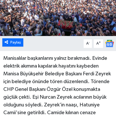
DÜNYA
EGE
EĞİTİM
Paylaş
-
+
A
A
EKOLOJİ VE ÇEVRE
Manisalılar başkanlarını yalnız bırakmadı. Evinde
BİLİM VE TEKNOLOJİ
elektrik akımına kapılarak hayatını kaybeden
Manisa Büyükşehir Belediye Başkanı Ferdi Zeyrek
GENEL
için belediye önünde tören düzenlendi. Törende
GÜNDEM
CHP Genel Başkanı Özgür Özel konuşmakta
güçlük çekti. Eşi Nurcan Zeyrek acılarının büyük
HABERDE İNSAN
olduğunu söyledi. Zeyrek'in naaşı, Hatuniye
Camii'sine getirildi. Camide kılınan cenaze
KÜLTÜR SANAT