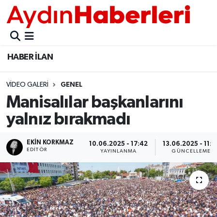
GÜNCEL
Aydın Nöbetçi Eczaneler
HABER İLAN
POLİTİKA
Aydın Hava Durumu
VIDEO GALERI
GENEL
BELEDİYELER
Aydin Namaz Vakitleri
Manisalılar başkanlarını
ASAYİŞ
Aydın Trafik Yoğunluk Haritası
yalnız bırakmadı
EKONOMİ
Süper Lig Puan Durumu ve Fikstür
EKIN KORKMAZ
10.06.2025 - 17:42
13.06.2025 - 11:5
EDITÖR
YAYINLANMA
GÜNCELLEME
BÜLTEN
Tüm Manşetler
ÇEVRE
Son Dakika Haberleri
DIŞ
Haber Arşivi