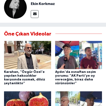
YEREL
Ekin Korkmaz
AFYON
AFYONKARAHİSAR
Öne Çıkan Videolar
AYDIN
DENİZLİ
İZMİR
Karahan, "Özgür Özel'e
Aydın'da esnaftan seçim
KÜTAHYA
yapılan haksızlıklar
yorumu: "AK Parti'ye oy
karşısında susmak, dilsiz
vereceğim, biraz daha
şeytanlıktır"
sürünsünler"
MANİSA
MUĞLA