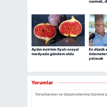
susmak, di
YEREL
AFYON
AFYONKARAHİSAR
AYDIN
Aydın incirinin fiyatı sosyal
En düşük 
DENİZLİ
medyada gündem oldu
ödemeleri
yatacak
İZMİR
KÜTAHYA
Yorumlar
MANİSA
MUĞLA