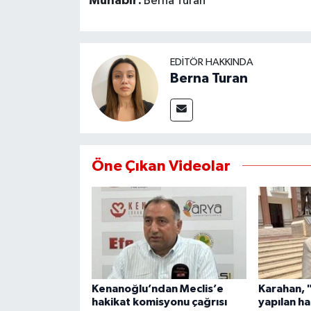
Muhabir:
Berna Turan
MAGAZİN
EDITÖR HAKKINDA
ÖZEL HABER
Berna Turan
SAĞLIK
ŞİRKET HABERLERİ
Öne Çıkan Videolar
SİYASET
SPOR
TEKNOLOJİ
YAŞAM
Kenanoğlu’ndan Meclis’e
Karahan, 
hakikat komisyonu çağrısı
yapılan ha