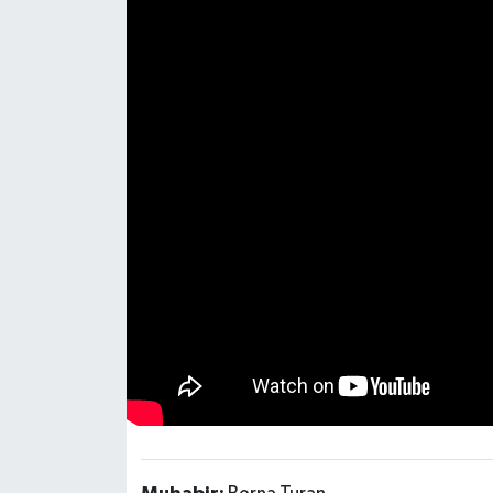
DÜNYA
EGE
EĞİTİM
EKOLOJİ VE ÇEVRE
BİLİM VE TEKNOLOJİ
GENEL
GÜNDEM
HABERDE İNSAN
KÜLTÜR SANAT