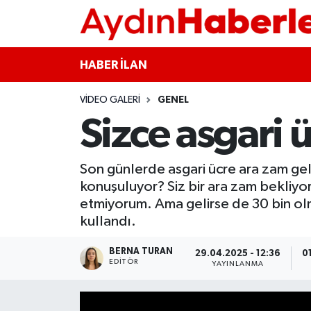
GÜNCEL
Aydın Nöbetçi Eczaneler
HABER İLAN
POLİTİKA
Aydın Hava Durumu
VIDEO GALERI
GENEL
Sizce asgari 
BELEDİYELER
Aydin Namaz Vakitleri
ASAYİŞ
Aydın Trafik Yoğunluk Haritası
Son günlerde asgari ücre ara zam ge
konuşuluyor? Siz bir ara zam bekliy
EKONOMİ
Süper Lig Puan Durumu ve Fikstür
etmiyorum. Ama gelirse de 30 bin olm
kullandı.
BÜLTEN
Tüm Manşetler
BERNA TURAN
29.04.2025 - 12:36
0
EDITÖR
ÇEVRE
Son Dakika Haberleri
YAYINLANMA
DIŞ
Haber Arşivi