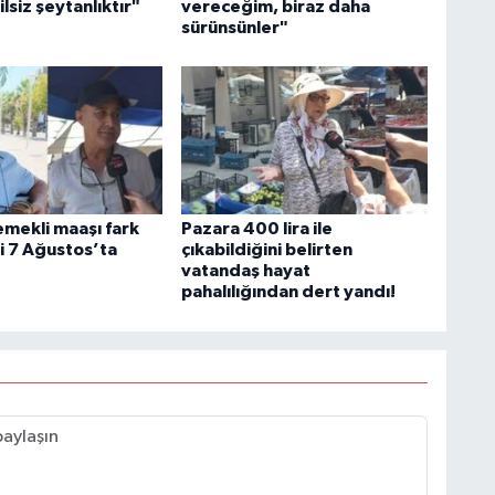
lsiz şeytanlıktır"
vereceğim, biraz daha
sürünsünler"
emekli maaşı fark
Pazara 400 lira ile
 7 Ağustos’ta
çıkabildiğini belirten
vatandaş hayat
pahalılığından dert yandı!