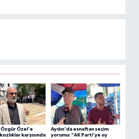
"Özgür Özel'e
Aydın'da esnaftan seçim
ksızlıklar karşısında
yorumu: "AK Parti'ye oy