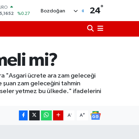
°
URO
24
Bozdoğan
5,1652
%0.27
TERLİN
4,4046
%0.35
RAM ALTIN
648.99
%2.59
İST100
3.773
%-19
meli mi?
ITCOIN
5.130,04
%1.2
OLAR
a "Asgari ücrete ara zam geleceği
7,7106
%0.17
e şuan zam geleceğini tahmin
seler yetmez bu ülkede." ifadelerini
-
+
A
A