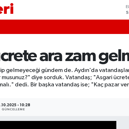
E
5
S
6
G
6
B
1
ücrete ara zam gel
B
6
D
lip gelmeyeceği gündem de. Aydın'da vatandaşlar
4
or musunuz?" diye sorduk. Vatandaş; "Asgari ücret
alı." dedi. Bir başka vatandaş ise; "Kaç pazar ver
1.10.2025 - 10:28
GÜNCELLEME