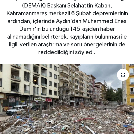
(DEMAK) Başkanı Selahattin Kaban,
DÜNYA
Kahramanmaraş merkezli 6 Şubat depremlerinin
ardından, içlerinde Aydın’dan Muhammed Enes
EGE
Demir'in bulunduğu 145 kişiden haber
alınamadığını belirterek, kayıpların bulunması ile
EĞİTİM
ilgili verilen araştırma ve soru önergelerinin de
reddedildiğini söyledi.
EKOLOJİ VE ÇEVRE
BİLİM VE TEKNOLOJİ
GENEL
GÜNDEM
HABERDE İNSAN
KÜLTÜR SANAT