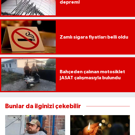
deprem!
Zamlı sigara fiyatları belli oldu
Bahçeden çalınan motosiklet
JASAT çalışmasıyla bulundu
Bunlar da ilginizi çekebilir