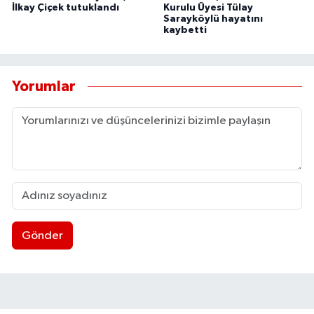
İlkay Çiçek tutuklandı
Kurulu Üyesi Tülay
Sarayköylü hayatını
kaybetti
Yorumlar
Gönder