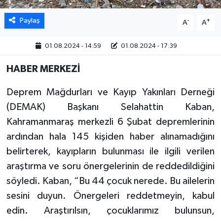
Paylaş
-
+
MAGAZİN
A
A
01.08.2024 - 14:59
01.08.2024 - 17:39
ÖZEL HABER
HABER MERKEZİ
SAĞLIK
Deprem Mağdurları ve Kayıp Yakınları Derneği
ŞİRKET HABERLERİ
(DEMAK) Başkanı Selahattin Kaban,
Kahramanmaraş merkezli 6 Şubat depremlerinin
SİYASET
ardından hala 145 kişiden haber alınamadığını
SPOR
belirterek, kayıpların bulunması ile ilgili verilen
araştırma ve soru önergelerinin de reddedildiğini
TEKNOLOJİ
söyledi. Kaban, “Bu 44 çocuk nerede. Bu ailelerin
sesini duyun. Önergeleri reddetmeyin, kabul
YAŞAM
edin. Araştırılsın, çocuklarımız bulunsun,