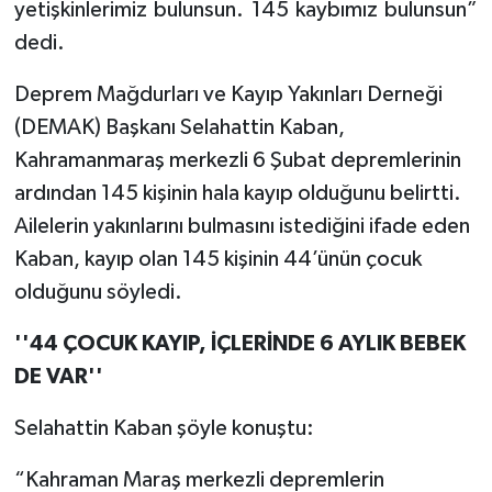
YEREL
yetişkinlerimiz bulunsun. 145 kaybımız bulunsun”
dedi.
AFYON
Deprem Mağdurları ve Kayıp Yakınları Derneği
AFYONKARAHİSAR
(DEMAK) Başkanı Selahattin Kaban,
Kahramanmaraş merkezli 6 Şubat depremlerinin
AYDIN
ardından 145 kişinin hala kayıp olduğunu belirtti.
Ailelerin yakınlarını bulmasını istediğini ifade eden
DENİZLİ
Kaban, kayıp olan 145 kişinin 44’ünün çocuk
İZMİR
olduğunu söyledi.
''44 ÇOCUK KAYIP, İÇLERİNDE 6 AYLIK BEBEK
KÜTAHYA
DE VAR''
MANİSA
Selahattin Kaban şöyle konuştu:
MUĞLA
“Kahraman Maraş merkezli depremlerin