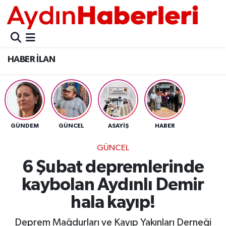
GÜNCEL
Aydın Nöbetçi Eczaneler
HABER İLAN
POLİTİKA
Aydın Hava Durumu
BELEDİYELER
Aydin Namaz Vakitleri
ASAYİŞ
Aydın Trafik Yoğunluk Haritası
GÜNDEM
GÜNCEL
ASAYİŞ
HABER
EKONOMİ
Süper Lig Puan Durumu ve Fikstür
GÜNCEL
6 Şubat depremlerinde
BÜLTEN
Tüm Manşetler
kaybolan Aydınlı Demir
ÇEVRE
Son Dakika Haberleri
hala kayıp!
DIŞ
Haber Arşivi
Deprem Mağdurları ve Kayıp Yakınları Derneği