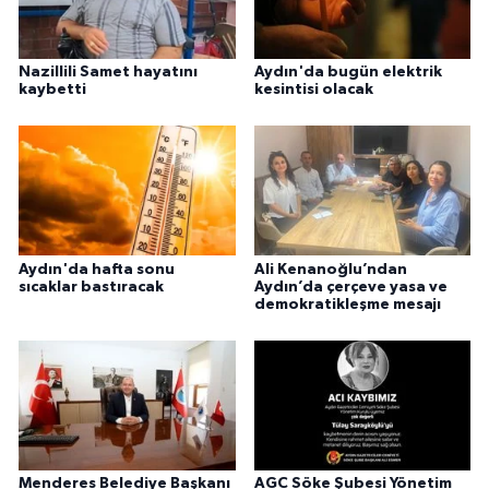
Nazillili Samet hayatını
Aydın'da bugün elektrik
kaybetti
kesintisi olacak
Aydın'da hafta sonu
Ali Kenanoğlu’ndan
sıcaklar bastıracak
Aydın’da çerçeve yasa ve
demokratikleşme mesajı
Menderes Belediye Başkanı
AGC Söke Şubesi Yönetim