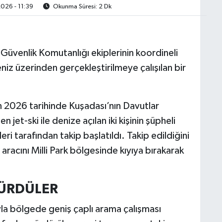
026 - 11:39
Okunma Süresi: 2 Dk
 Güvenlik Komutanlığı ekiplerinin koordineli
iz üzerinden gerçekleştirilmeye çalışılan bir
an 2026 tarihinde Kuşadası’nın Davutlar
et-ski ile denize açılan iki kişinin şüpheli
eri tarafından takip başlatıldı. Takip edildiğini
z aracını Milli Park bölgesinde kıyıya bırakarak
SÜRDÜLER
la bölgede geniş çaplı arama çalışması