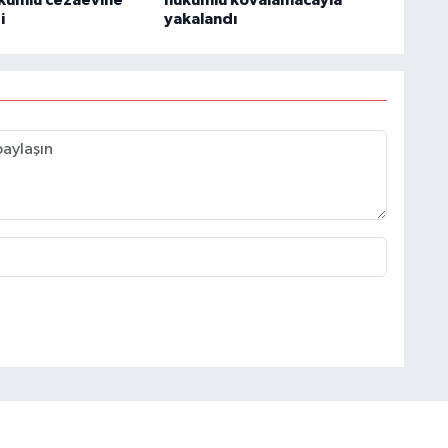
i
yakalandı