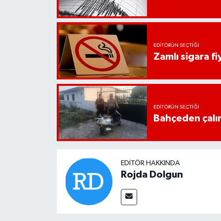
EDITÖRÜN SEÇTIĞI
Zamlı sigara fiy
EDITÖRÜN SEÇTIĞI
Bahçeden çalın
EDITÖR HAKKINDA
Rojda Dolgun