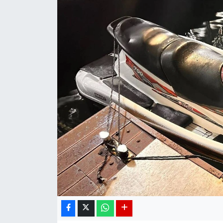
DÜNYA
EGE
EĞİTİM
EKOLOJİ VE ÇEVRE
BİLİM VE TEKNOLOJİ
GENEL
GÜNDEM
HABERDE İNSAN
KÜLTÜR SANAT