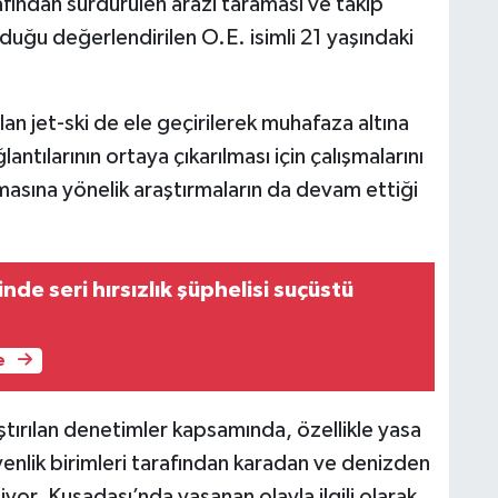
afından sürdürülen arazi taraması ve takip
duğu değerlendirilen O.E. isimli 21 yaşındaki
n jet-ski de ele geçirilerek muhafaza altına
antılarının ortaya çıkarılması için çalışmalarını
masına yönelik araştırmaların da devam ettiği
inde seri hırsızlık şüphelisi suçüstü
e
ırılan denetimler kapsamında, özellikle yasa
venlik birimleri tarafından karadan ve denizden
yor. Kuşadası’nda yaşanan olayla ilgili olarak