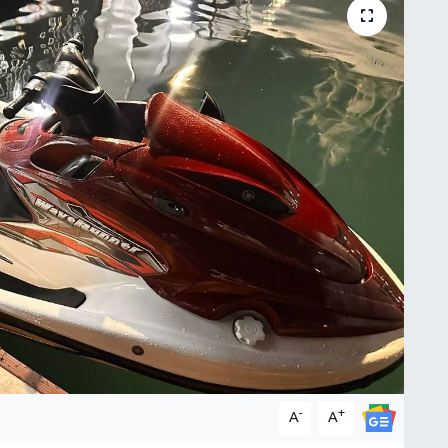
-
+
A
A