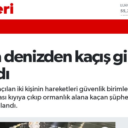
STE
64,
GRA
666
BİS
13.
BIT
64.
denizden kaçış gi
DO
47,
EU
dı
55,
çılan iki kişinin hareketleri güvenlik birimle
rası kıyıya çıkıp ormanlık alana kaçan şüph
landı.