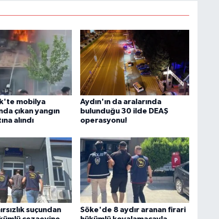
'te mobilya
Aydın'ın da aralarında
da çıkan yangın
bulunduğu 30 ilde DEAŞ
ına alındı
operasyonu!
ırsızlık suçundan
Söke'de 8 aydır aranan firari
kümlü cezaevine
hükümlü kovalamacayla