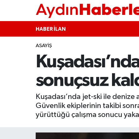
GÜNCEL
Aydın Nöbetçi Eczaneler
HABER İLAN
POLİTİKA
Aydın Hava Durumu
ASAYİŞ
Kuşadası’nda 
BELEDİYELER
Aydin Namaz Vakitleri
ASAYİŞ
Aydın Trafik Yoğunluk Haritası
sonuçsuz kal
EKONOMİ
Süper Lig Puan Durumu ve Fikstür
Kuşadası’nda jet-ski ile denize a
BÜLTEN
Tüm Manşetler
Güvenlik ekiplerinin takibi son
yürüttüğü çalışma sonucu yaka
ÇEVRE
Son Dakika Haberleri
DIŞ
Haber Arşivi