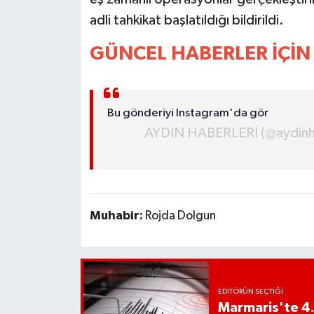
UŞAK
adli tahkikat başlatıldığı bildirildi.
YURT
GÜNCEL HABERLER İÇİN 
Bu gönderiyi Instagram'da gör
AYDIN HABERLERİ (@aydinhab
Muhabir:
Rojda Dolgun
EDITÖRÜN SEÇTIĞI
Marmaris'te 4