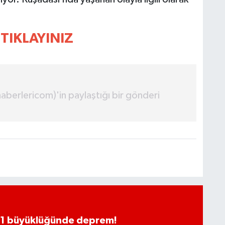
TIKLAYINIZ
erlericom)'in paylaştığı bir gönderi
.1 büyüklüğünde deprem!