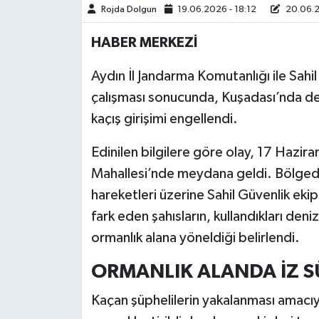
Rojda Dolgun
19.06.2026 - 18:12
20.06.2
MAGAZİN
HABER MERKEZİ
ÖZEL HABER
Aydın İl Jandarma Komutanlığı ile Sahil
çalışması sonucunda, Kuşadası’nda den
SAĞLIK
kaçış girişimi engellendi.
ŞİRKET HABERLERİ
Edinilen bilgilere göre olay, 17 Hazir
Mahallesi’nde meydana geldi. Bölgeden j
SİYASET
hareketleri üzerine Sahil Güvenlik ekipl
SPOR
fark eden şahısların, kullandıkları deni
ormanlık alana yöneldiği belirlendi.
TEKNOLOJİ
ORMANLIK ALANDA İZ 
YAŞAM
Kaçan şüphelilerin yakalanması amacıy