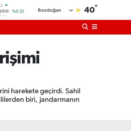
°
RLİN
40
Bozdoğan
4811
%0.38
M ALTIN
0.55
%0.03
T100
779
%-14
COIN
944,08
%-0.18
rişimi
LAR
7436
%0.18
RO
2510
%0.32
rini harekete geçirdi. Sahil
elilerden biri, jandarmanın