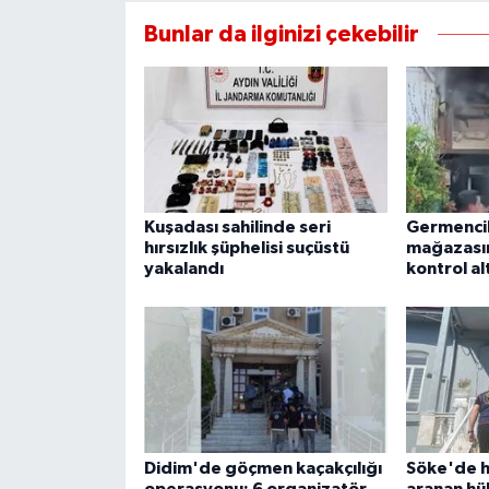
Bunlar da ilginizi çekebilir
Kuşadası sahilinde seri
Germencik
hırsızlık şüphelisi suçüstü
mağazasın
yakalandı
kontrol alt
Didim'de göçmen kaçakçılığı
Söke'de h
operasyonu: 6 organizatör
aranan hü