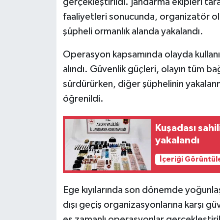
gerçekleştirildi. Jandarma ekipleri tar
YEREL
faaliyetleri sonucunda, organizatör ol
AFYON
şüpheli ormanlık alanda yakalandı.
AFYONKARAHİSAR
Operasyon kapsamında olayda kullanıla
alındı. Güvenlik güçleri, olayın tüm bağl
AYDIN
sürdürürken, diğer şüphelinin yakalan
öğrenildi.
DENİZLİ
Kuşadası sahil
İZMİR
yakalandı
KÜTAHYA
İçeriği Görüntül
MANİSA
Ege kıyılarında son dönemde yoğunlaşt
MUĞLA
dışı geçiş organizasyonlarına karşı gü
eş zamanlı operasyonlar gerçekleştirili