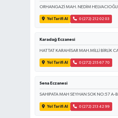
ORHANGAZİ MAH. NEDİM HELVACIOĞLU C
MAGAZİN
Yol Tarifi Al
0 (272) 212 02 03
ÖZEL HABER
SAĞLIK
Karadağ Eczanesi
HATTAT KARAHİSAR MAH.MİLLİ BİRLİK CA
ŞİRKET HABERLERİ
Yol Tarifi Al
0 (272) 215 67 70
SİYASET
SPOR
Sena Eczanesi
TEKNOLOJİ
SAHIPATA MAH SEYHAN SOK NO:57 A-
YAŞAM
Yol Tarifi Al
0 (272) 213 42 99