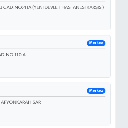
AD. NO:41A (YENİ DEVLET HASTANESİ KARŞISI)
Merkez
D. NO:110 A
Merkez
B AFYONKARAHISAR