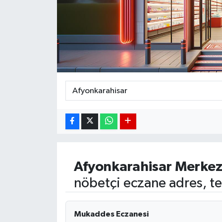
DÜNYA
EGE
EĞİTİM
EKOLOJİ VE ÇEVRE
BİLİM VE TEKNOLOJİ
GENEL
Afyonkarahisar
Merke
GÜNDEM
nöbetçi eczane adres, te
HABERDE İNSAN
Mukaddes Eczanesi
KÜLTÜR SANAT