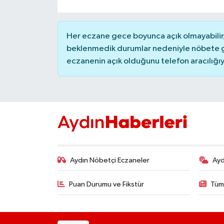
YEREL
AFYON
Her eczane gece boyunca açık olmayabilir, 
beklenmedik durumlar nedeniyle nöbete g
AFYONKARAHİSAR
eczanenin açık olduğunu telefon aracılığıyla 
AYDIN
DENİZLİ
İZMİR
KÜTAHYA
Aydın Nöbetçi Eczaneler
Ayd
MANİSA
Puan Durumu ve Fikstür
Tüm
MUĞLA