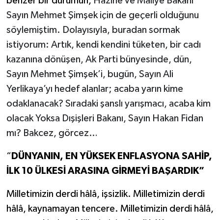
benzer bir durumun,
Hazine ve Maliye Bakanı
Sayın Mehmet Şimşek için de geçerli olduğunu
söylemiştim. Dolayısıyla, buradan sormak
istiyorum: Artık, kendi kendini tüketen, bir cadı
kazanına dönüşen, Ak Parti bünyesinde, dün,
Sayın Mehmet Şimşek’i, bugün, Sayın Ali
Yerlikaya’yı hedef alanlar; acaba yarın kime
odaklanacak? Sıradaki şanslı yarışmacı, acaba kim
olacak Yoksa Dışişleri Bakanı, Sayın Hakan Fidan
mı? Bakcez, görcez…
“
DÜNYANIN, EN YÜKSEK ENFLASYONA SAHİP,
İLK 10 ÜLKESİ ARASINA GİRMEYİ BAŞARDIK”
Milletimizin derdi hâlâ, işsizlik. Milletimizin derdi
hâlâ, kaynamayan tencere. Milletimizin derdi hâlâ,