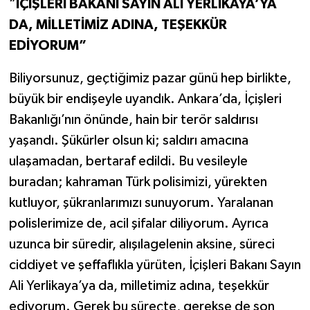
“
İÇİŞLERİ BAKANI SAYIN ALİ YERLİKAYA’YA
DA, MİLLETİMİZ ADINA, TEŞEKKÜR
EDİYORUM”
Biliyorsunuz, geçtiğimiz pazar günü hep birlikte,
büyük bir endişeyle uyandık. Ankara’da, İçişleri
Bakanlığı’nın önünde, hain bir terör saldırısı
yaşandı. Şükürler olsun ki; saldırı amacına
ulaşamadan, bertaraf edildi. Bu vesileyle
buradan; kahraman Türk polisimizi, yürekten
kutluyor, şükranlarımızı sunuyorum. Yaralanan
polislerimize de, acil şifalar diliyorum. Ayrıca
uzunca bir süredir, alışılagelenin aksine, süreci
ciddiyet ve şeffaflıkla yürüten, İçişleri Bakanı Sayın
Ali Yerlikaya’ya da, milletimiz adına, teşekkür
ediyorum. Gerek bu süreçte, gerekse de son