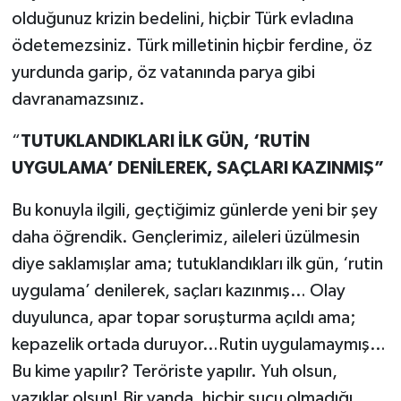
olduğunuz krizin bedelini, hiçbir Türk evladına
ödetemezsiniz. Türk milletinin hiçbir ferdine, öz
yurdunda garip, öz vatanında parya gibi
davranamazsınız.
“
TUTUKLANDIKLARI İLK GÜN, ‘RUTİN
UYGULAMA’ DENİLEREK, SAÇLARI KAZINMIŞ”
Bu konuyla ilgili, geçtiğimiz günlerde yeni bir şey
daha öğrendik. Gençlerimiz, aileleri üzülmesin
diye saklamışlar ama; tutuklandıkları ilk gün, ‘rutin
uygulama’ denilerek, saçları kazınmış… Olay
duyulunca, apar topar soruşturma açıldı ama;
kepazelik ortada duruyor…Rutin uygulamaymış…
Bu kime yapılır? Teröriste yapılır. Yuh olsun,
yazıklar olsun! Bir yanda, hiçbir suçu olmadığı