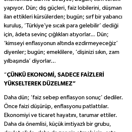
yapıyor. Dün; dış güçleri, faiz lobilerini, düşman
ilan ettikleri kürsülerden; bugün; sırf bir yabancı
kuruluş, ‘Türkiye’ye sıcak para gelebilir’ dediği
için, âdeta sevinç çığlıkları atıyorlar… Dün;
‘kimseyi enflasyonun altında ezdirmeyeceğiz’
diyenler; bugün; emeklilere, ‘dişinizi sıkın, zam
yılbaşında’ diyorlar…
“
ÇÜNKÜ EKONOMİ, SADECE FAİZLERİ
YÜKSELTEREK DÜZELMEZ”
Daha dün; ‘faiz sebep enflasyon sonuç’ dediler.
Önce faizi düşürüp, enflasyonu patlattılar.
Ekonomiyi ve ticaret hayatını, tarumar ettiler.
Daha da önemlisi, küçük imtiyazlı bir grubu,