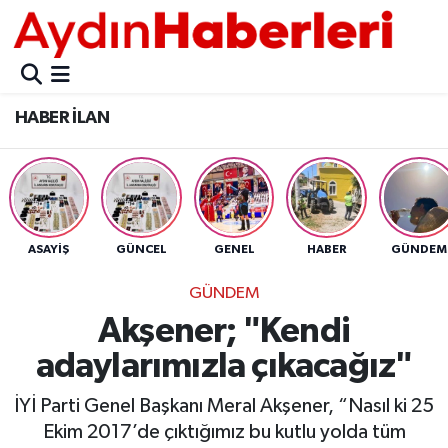
GÜNCEL
Aydın Nöbetçi Eczaneler
HABER İLAN
POLİTİKA
Aydın Hava Durumu
BELEDİYELER
Aydin Namaz Vakitleri
ASAYİŞ
Aydın Trafik Yoğunluk Haritası
ASAYİŞ
GÜNCEL
GENEL
HABER
GÜNDEM
EKONOMİ
Süper Lig Puan Durumu ve Fikstür
GÜNDEM
Akşener; "Kendi
BÜLTEN
Tüm Manşetler
adaylarımızla çıkacağız"
ÇEVRE
Son Dakika Haberleri
İYİ Parti Genel Başkanı Meral Akşener, “Nasıl ki 25
Ekim 2017’de çıktığımız bu kutlu yolda tüm
DIŞ
Haber Arşivi