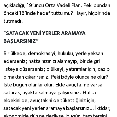
açıkladığı, 19’uncu Orta Vadeli Plan. Peki bundan
önceki 18’inde hedef tuttu mu? Hayır, hiçbirinde
tutmadı.
“
SATACAK YENİ YERLER ARAMAYA
BAŞLARSINIZ”
Bir ülkede, demokrasiyi, hukuku, yerle yeksan
ederseniz; hatta hızınızı alamayıp, bir de gri
listeye düşerseniz; o ülkeyi, yatırımlar için, cazip
olmaktan çıkarırsınız. Peki böyle olunca ne olur?
İşte bugün olanlar olur. Elde avuçta, ne varsa
satarak, ayakta kalmaya çalışırsınız. Hatta
eldekini de, avuçtakini de tükettiğiniz için,
satacak yeni yerler aramaya başlarsınız…
İ
ktidar,
ekonomide dün ne dediyse, bugün, tam tersini