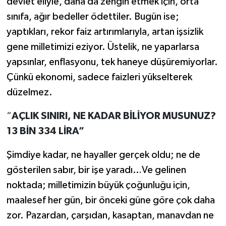
devlet eliyle, daha da zengin etmek için, orta
sınıfa, ağır bedeller ödettiler. Bugün ise;
yaptıkları, rekor faiz artırımlarıyla, artan işsizlik
gene milletimizi eziyor. Üstelik, ne yaparlarsa
yapsınlar, enflasyonu, tek haneye düşüremiyorlar.
Çünkü ekonomi, sadece faizleri yükselterek
düzelmez.
“
AÇLIK SINIRI, NE KADAR BİLİYOR MUSUNUZ?
13 BİN 334 LİRA”
Şimdiye kadar, ne hayaller gerçek oldu; ne de
gösterilen sabır, bir işe yaradı…Ve gelinen
noktada; milletimizin büyük çoğunluğu için,
maalesef her gün, bir önceki güne göre çok daha
zor. Pazardan, çarşıdan, kasaptan, manavdan ne