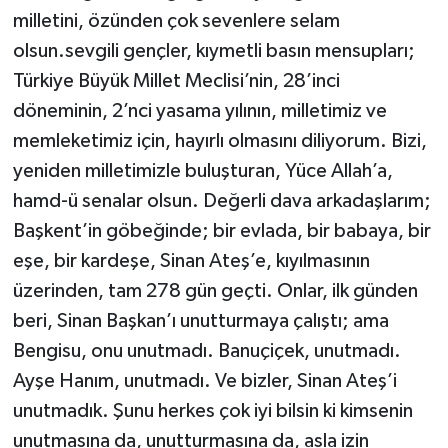
YEREL
milletini, özünden çok sevenlere selam
olsun.sevgili gençler, kıymetli basın mensupları;
AFYON
Türkiye Büyük Millet Meclisi’nin, 28’inci
AFYONKARAHİSAR
döneminin, 2’nci yasama yılının, milletimiz ve
memleketimiz için, hayırlı olmasını diliyorum. Bizi,
AYDIN
yeniden milletimizle buluşturan, Yüce Allah’a,
hamd-ü senalar olsun. Değerli dava arkadaşlarım;
DENİZLİ
Başkent’in göbeğinde; bir evlada, bir babaya, bir
eşe, bir kardeşe, Sinan Ateş’e, kıyılmasının
İZMİR
üzerinden, tam 278 gün geçti. Onlar, ilk günden
KÜTAHYA
beri, Sinan Başkan’ı unutturmaya çalıştı; ama
Bengisu, onu unutmadı. Banuçiçek, unutmadı.
MANİSA
Ayşe Hanım, unutmadı. Ve bizler, Sinan Ateş’i
unutmadık. Şunu herkes çok iyi bilsin ki kimsenin
MUĞLA
unutmasına da, unutturmasına da, asla izin