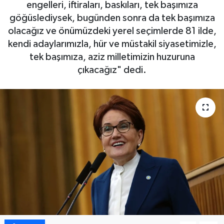
engelleri, iftiraları, baskıları, tek başımıza
göğüslediysek, bugünden sonra da tek başımıza
DÜNYA
olacağız ve önümüzdeki yerel seçimlerde 81 ilde,
kendi adaylarımızla, hür ve müstakil siyasetimizle,
EGE
tek başımıza, aziz milletimizin huzuruna
EĞİTİM
çıkacağız" dedi.
EKOLOJİ VE ÇEVRE
BİLİM VE TEKNOLOJİ
GENEL
GÜNDEM
HABERDE İNSAN
KÜLTÜR SANAT