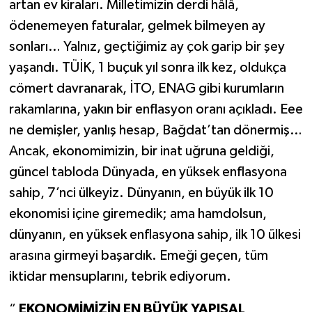
artan ev kiraları. Milletimizin derdi hâlâ,
ödenemeyen faturalar, gelmek bilmeyen ay
sonları… Yalnız, geçtiğimiz ay çok garip bir şey
yaşandı. TÜİK, 1 buçuk yıl sonra ilk kez, oldukça
cömert davranarak, İTO, ENAG gibi kurumların
rakamlarına, yakın bir enflasyon oranı açıkladı. Eee
ne demişler, yanlış hesap, Bağdat’tan dönermiş…
Ancak, ekonomimizin, bir inat uğruna geldiği,
güncel tabloda Dünyada, en yüksek enflasyona
sahip, 7’nci ülkeyiz. Dünyanın, en büyük ilk 10
ekonomisi içine giremedik; ama hamdolsun,
dünyanın, en yüksek enflasyona sahip, ilk 10 ülkesi
arasına girmeyi başardık. Emeği geçen, tüm
iktidar mensuplarını, tebrik ediyorum.
“
EKONOMİMİZİN EN BÜYÜK YAPISAL