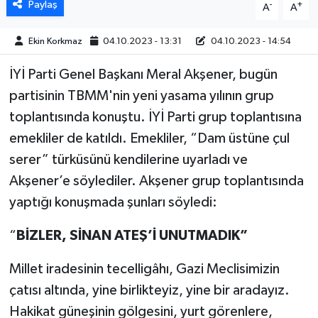
Paylaş
-
+
A
A
MAGAZİN
Ekin Korkmaz
04.10.2023 - 13:31
04.10.2023 - 14:54
ÖZEL HABER
İYİ Parti Genel Başkanı Meral Akşener, bugün
partisinin TBMM'nin yeni yasama yılının grup
SAĞLIK
toplantısında konuştu. İYİ Parti grup toplantısına
emekliler de katıldı. Emekliler, “Dam üstüne çul
ŞİRKET HABERLERİ
serer” türküsünü kendilerine uyarladı ve
SİYASET
Akşener’e söylediler. Akşener grup toplantısında
yaptığı konuşmada şunları söyledi:
SPOR
“
BİZLER, SİNAN ATEŞ’İ UNUTMADIK”
TEKNOLOJİ
Millet iradesinin tecelligâhı, Gazi Meclisimizin
YAŞAM
çatısı altında, yine birlikteyiz, yine bir aradayız.
Hakikat güneşinin gölgesini, yurt görenlere,