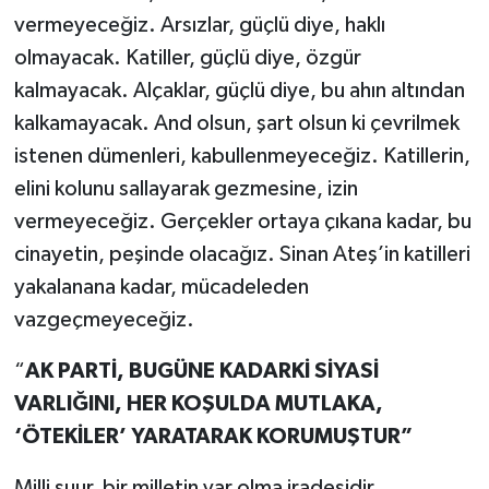
UŞAK
vermeyeceğiz. Arsızlar, güçlü diye, haklı
olmayacak. Katiller, güçlü diye, özgür
YURT
kalmayacak. Alçaklar, güçlü diye, bu ahın altından
kalkamayacak. And olsun, şart olsun ki çevrilmek
istenen dümenleri, kabullenmeyeceğiz. Katillerin,
elini kolunu sallayarak gezmesine, izin
vermeyeceğiz. Gerçekler ortaya çıkana kadar, bu
cinayetin, peşinde olacağız. Sinan Ateş’in katilleri
yakalanana kadar, mücadeleden
vazgeçmeyeceğiz.
“
AK PARTİ, BUGÜNE KADARKİ SİYASİ
VARLIĞINI, HER KOŞULDA MUTLAKA,
‘ÖTEKİLER’ YARATARAK KORUMUŞTUR”
Milli şuur, bir milletin var olma iradesidir.