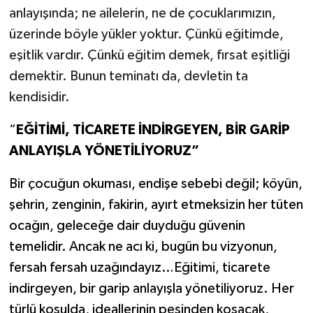
anlayışında; ne ailelerin, ne de çocuklarımızın,
üzerinde böyle yükler yoktur. Çünkü eğitimde,
eşitlik vardır. Çünkü eğitim demek, fırsat eşitliği
demektir. Bunun teminatı da, devletin ta
kendisidir.
“
EĞİTİMİ, TİCARETE İNDİRGEYEN, BİR GARİP
ANLAYIŞLA YÖNETİLİYORUZ”
Bir çocuğun okuması, endişe sebebi değil; köyün,
şehrin, zenginin, fakirin, ayırt etmeksizin her tüten
ocağın, geleceğe dair duyduğu güvenin
temelidir. Ancak ne acı ki, bugün bu vizyonun,
fersah fersah uzağındayız…Eğitimi, ticarete
indirgeyen, bir garip anlayışla yönetiliyoruz. Her
türlü koşulda, ideallerinin peşinden koşacak,