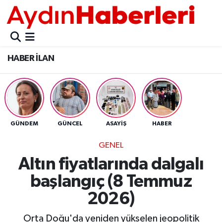
GÜNCEL
Aydın Nöbetçi Eczaneler
HABER İLAN
POLİTİKA
Aydın Hava Durumu
BELEDİYELER
Aydin Namaz Vakitleri
ASAYİŞ
Aydın Trafik Yoğunluk Haritası
GÜNDEM
GÜNCEL
ASAYİŞ
HABER
EKONOMİ
Süper Lig Puan Durumu ve Fikstür
GENEL
Altın fiyatlarında dalgalı
BÜLTEN
Tüm Manşetler
başlangıç (8 Temmuz
ÇEVRE
Son Dakika Haberleri
2026)
DIŞ
Haber Arşivi
Orta Doğu'da yeniden yükselen jeopolitik