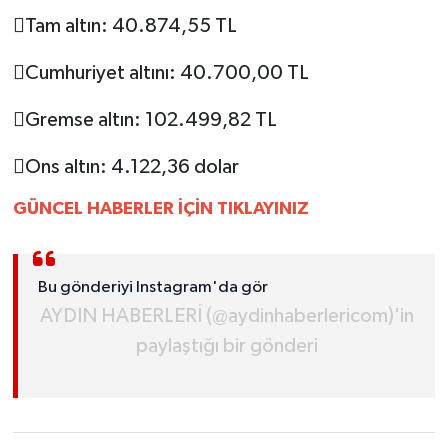
UŞAK
Tam altın: 40.874,55 TL
YURT
Cumhuriyet altını: 40.700,00 TL
Gremse altın: 102.499,82 TL
Ons altın: 4.122,36 dolar
GÜNCEL HABERLER İÇİN TIKLAYINIZ
Bu gönderiyi Instagram'da gör
AYDIN HABERLERİ (@aydinhaberlericom)'in
paylaştığı bir gönderi