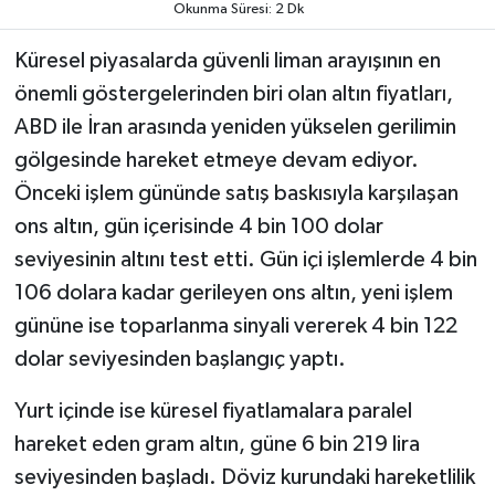
Okunma Süresi: 2 Dk
MAGAZİN
Küresel piyasalarda güvenli liman arayışının en
önemli göstergelerinden biri olan altın fiyatları,
ÖZEL HABER
ABD ile İran arasında yeniden yükselen gerilimin
gölgesinde hareket etmeye devam ediyor.
SAĞLIK
Önceki işlem gününde satış baskısıyla karşılaşan
ŞİRKET HABERLERİ
ons altın, gün içerisinde 4 bin 100 dolar
seviyesinin altını test etti. Gün içi işlemlerde 4 bin
SİYASET
106 dolara kadar gerileyen ons altın, yeni işlem
gününe ise toparlanma sinyali vererek 4 bin 122
SPOR
dolar seviyesinden başlangıç yaptı.
TEKNOLOJİ
Yurt içinde ise küresel fiyatlamalara paralel
hareket eden gram altın, güne 6 bin 219 lira
YAŞAM
seviyesinden başladı. Döviz kurundaki hareketlilik