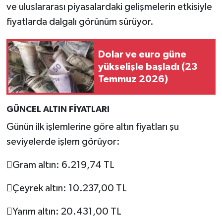
YEREL
ve uluslararası piyasalardaki gelişmelerin etkisiyle
fiyatlarda dalgalı görünüm sürüyor.
AFYON
Dolar ve euro güne
AFYONKARAHİSAR
yükselişle başladı (23
Temmuz 2026)
AYDIN
DENİZLİ
GÜNCEL ALTIN FİYATLARI
Günün ilk işlemlerine göre altın fiyatları şu
İZMİR
seviyelerde işlem görüyor:
KÜTAHYA
Gram altın: 6.219,74 TL
MANİSA
Çeyrek altın: 10.237,00 TL
MUĞLA
Yarım altın: 20.431,00 TL