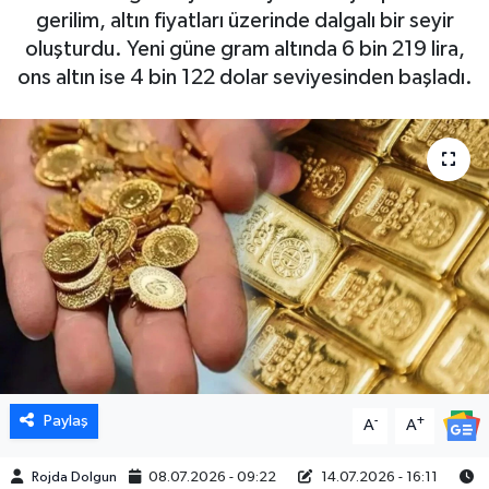
gerilim, altın fiyatları üzerinde dalgalı bir seyir
DÜNYA
oluşturdu. Yeni güne gram altında 6 bin 219 lira,
ons altın ise 4 bin 122 dolar seviyesinden başladı.
EGE
EĞİTİM
EKOLOJİ VE ÇEVRE
BİLİM VE TEKNOLOJİ
GENEL
GÜNDEM
Paylaş
-
+
A
A
HABERDE İNSAN
Rojda Dolgun
08.07.2026 - 09:22
14.07.2026 - 16:11
KÜLTÜR SANAT