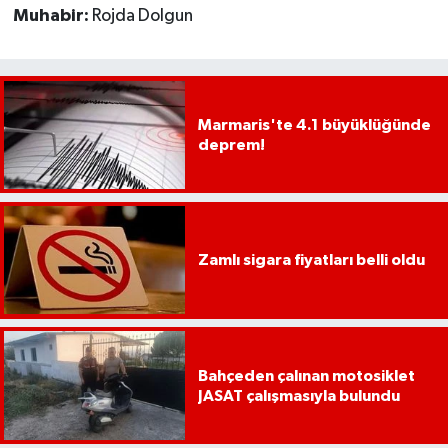
Muhabir:
Rojda Dolgun
Marmaris'te 4.1 büyüklüğünde
deprem!
Zamlı sigara fiyatları belli oldu
Bahçeden çalınan motosiklet
JASAT çalışmasıyla bulundu