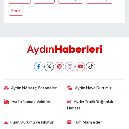
YEREL
Serik
AFYON
AFYONKARAHİSAR
AYDIN
DENİZLİ
İZMİR
Aydın Nöbetçi Eczaneler
Aydın Hava Durumu
KÜTAHYA
Aydin Namaz Vakitleri
Aydın Trafik Yoğunluk
MANİSA
Haritası
MUĞLA
Puan Durumu ve Fikstür
Tüm Manşetler