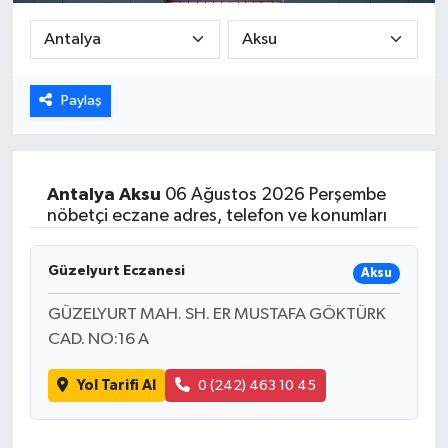
DÜNYA
EGE
Paylaş
EĞİTİM
EKOLOJİ VE ÇEVRE
Antalya
Aksu
06 Ağustos 2026 Perşembe
nöbetçi eczane adres, telefon ve konumları
BİLİM VE TEKNOLOJİ
Güzelyurt Eczanesi
Aksu
GENEL
GÜZELYURT MAH. SH. ER MUSTAFA GÖKTÜRK
CAD. NO:16 A
GÜNDEM
Yol Tarifi Al
0 (242) 463 10 45
HABERDE İNSAN
KÜLTÜR SANAT