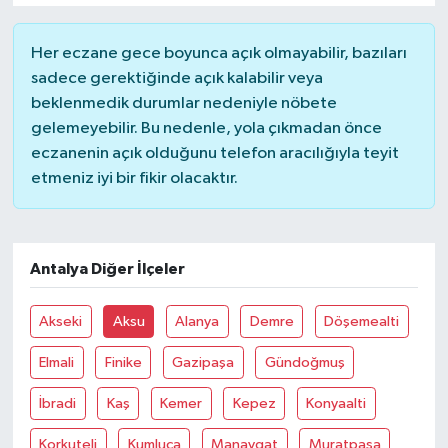
MAGAZİN
Her eczane gece boyunca açık olmayabilir, bazıları
sadece gerektiğinde açık kalabilir veya
ÖZEL HABER
beklenmedik durumlar nedeniyle nöbete
gelemeyebilir. Bu nedenle, yola çıkmadan önce
SAĞLIK
eczanenin açık olduğunu telefon aracılığıyla teyit
etmeniz iyi bir fikir olacaktır.
ŞİRKET HABERLERİ
SİYASET
Antalya Diğer İlçeler
SPOR
Akseki
Aksu
Alanya
Demre
Döşemealti
TEKNOLOJİ
Elmali
Finike
Gazipaşa
Gündoğmuş
YAŞAM
İbradi
Kaş
Kemer
Kepez
Konyaalti
Korkuteli
Kumluca
Manavgat
Muratpaşa