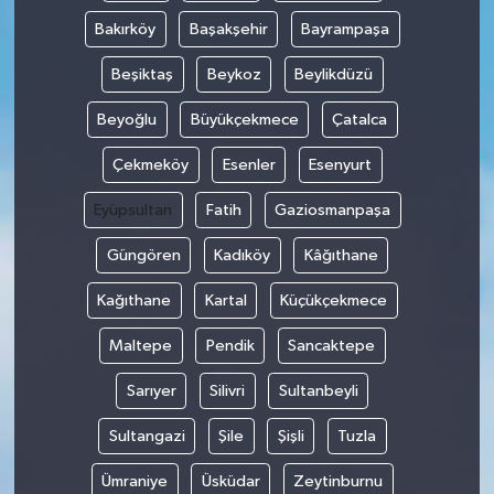
Bakırköy
Başakşehir
Bayrampaşa
MAGAZİN
Beşiktaş
Beykoz
Beylikdüzü
ÖZEL HABER
Beyoğlu
Büyükçekmece
Çatalca
SAĞLIK
Çekmeköy
Esenler
Esenyurt
Eyüpsultan
Fatih
Gaziosmanpaşa
ŞİRKET HABERLERİ
Güngören
Kadıköy
Kâğıthane
SİYASET
Kağıthane
Kartal
Küçükçekmece
SPOR
Maltepe
Pendik
Sancaktepe
TEKNOLOJİ
Sarıyer
Silivri
Sultanbeyli
Sultangazi
Şile
Şişli
Tuzla
YAŞAM
Ümraniye
Üsküdar
Zeytinburnu