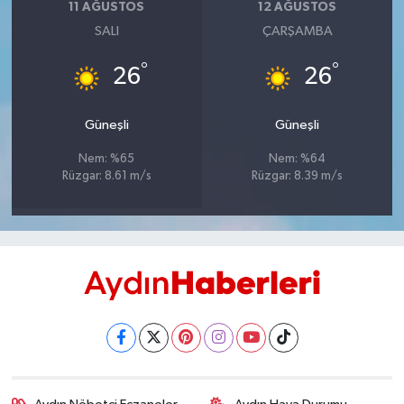
11 AĞUSTOS
12 AĞUSTOS
SALI
ÇARŞAMBA
°
°
26
26
Güneşli
Güneşli
Nem: %65
Nem: %64
Rüzgar: 8.61 m/s
Rüzgar: 8.39 m/s