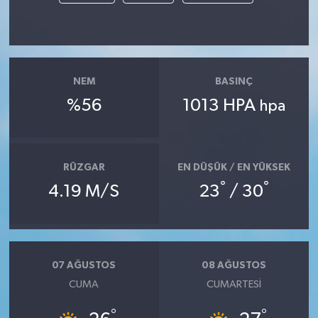
YEREL
AFYON
AFYONKARAHİSAR
NEM
BASINÇ
%56
1013 HPA
hpa
AYDIN
DENİZLİ
RÜZGAR
EN DÜŞÜK / EN YÜKSEK
İZMİR
°
°
4.19 M/S
23
/ 30
KÜTAHYA
MANİSA
07 AĞUSTOS
08 AĞUSTOS
CUMA
CUMARTESI
MUĞLA
°
°