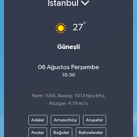
İstanbul
DÜNYA
°
27
EGE
EĞİTİM
Güneşli
EKOLOJİ VE ÇEVRE
06 Ağustos Perşembe
BİLİM VE TEKNOLOJİ
10:30
GENEL
Nem: %56, Basınç: 1013 hpa hPa,
Rüzgar: 4.19 m/s
GÜNDEM
HABERDE İNSAN
Adalar
Arnavutköy
Ataşehir
Avcılar
Bağcılar
Bahçelievler
KÜLTÜR SANAT