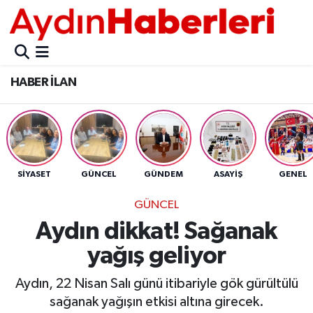
GÜNCEL
Aydın Nöbetçi Eczaneler
HABER İLAN
POLİTİKA
Aydın Hava Durumu
BELEDİYELER
Aydin Namaz Vakitleri
ASAYİŞ
Aydın Trafik Yoğunluk Haritası
SİYASET
GÜNCEL
GÜNDEM
ASAYİŞ
GENEL
EKONOMİ
Süper Lig Puan Durumu ve Fikstür
GÜNCEL
Aydın dikkat! Sağanak
BÜLTEN
Tüm Manşetler
yağış geliyor
ÇEVRE
Son Dakika Haberleri
Aydın, 22 Nisan Salı günü itibariyle gök gürültülü
sağanak yağışın etkisi altına girecek.
DIŞ
Haber Arşivi