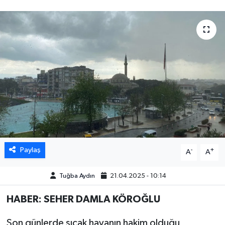
DÜNYA
EGE
EĞİTİM
EKOLOJİ VE ÇEVRE
BİLİM VE TEKNOLOJİ
GENEL
Paylaş
-
+
A
A
GÜNDEM
Tuğba Aydın
21.04.2025 - 10:14
HABERDE İNSAN
HABER: SEHER DAMLA KÖROĞLU
Son günlerde sıcak havanın hakim olduğu
KÜLTÜR SANAT