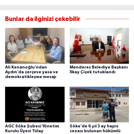
UŞAK
Bunlar da ilginizi çekebilir
YURT
Ali Kenanoğlu’ndan
Menderes Belediye Başkanı
Aydın’da çerçeve yasa ve
İlkay Çiçek tutuklandı
demokratikleşme mesajı
AGC Söke Şubesi Yönetim
Söke’de 6 yıl 3 ay hapis
Kurulu Üyesi Tülay
cezası bulunan hükümlü