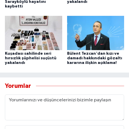
Sarayköylü hayatını
yakalandı
kaybetti
Kuşadası sahilinde seri
Bülent Tezcan'dan kızı ve
hırsızlık şüphelisi suçüstü
damadı hakkındaki gözaltı
yakalandı
kararına ilişkin açıklama!
Yorumlar