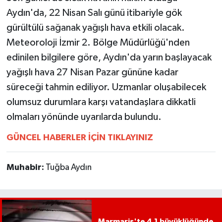
Aydın'da, 22 Nisan Salı günü itibariyle gök
MAGAZİN
gürültülü sağanak yağışlı hava etkili olacak.
Meteoroloji İzmir 2. Bölge Müdürlüğü'nden
ÖZEL HABER
edinilen bilgilere göre, Aydın'da yarın başlayacak
yağışlı hava 27 Nisan Pazar gününe kadar
SAĞLIK
süreceği tahmin ediliyor. Uzmanlar oluşabilecek
ŞİRKET HABERLERİ
olumsuz durumlara karşı vatandaşlara dikkatli
olmaları yönünde uyarılarda bulundu.
SİYASET
GÜNCEL HABERLER İÇİN TIKLAYINIZ
SPOR
Muhabir:
Tuğba Aydın
TEKNOLOJİ
YAŞAM
Marmaris'te 4.1 büyüklüğünde