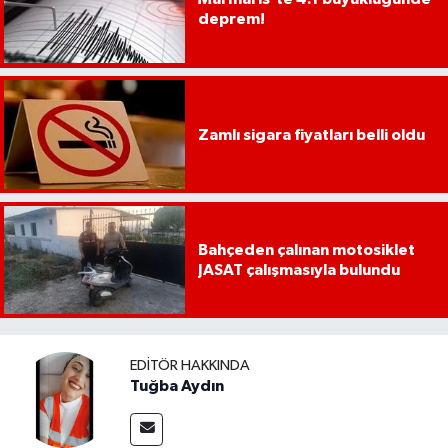
YEREL
deprem!
AFYON
AFYONKARAHİSAR
Zamlı sigara fiyatları belli oldu
AYDIN
DENİZLİ
Bahçeden çalınan motosiklet
İZMİR
JASAT çalışmasıyla bulundu
KÜTAHYA
MANİSA
EDITÖR HAKKINDA
Tuğba Aydın
MUĞLA