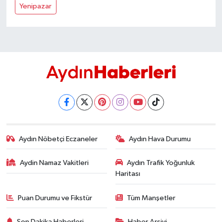
YEREL
Yenipazar
AFYON
AFYONKARAHİSAR
AYDIN
DENİZLİ
İZMİR
Aydın Nöbetçi Eczaneler
Aydın Hava Durumu
KÜTAHYA
Aydin Namaz Vakitleri
Aydın Trafik Yoğunluk
Haritası
MANİSA
Puan Durumu ve Fikstür
Tüm Manşetler
MUĞLA
Son Dakika Haberleri
Haber Arşivi