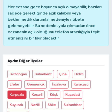
Her eczane gece boyunca açık olmayabilir, bazıları
MAGAZİN
sadece gerektiğinde açık kalabilir veya
beklenmedik durumlar nedeniyle nöbete
ÖZEL HABER
gelemeyebilir. Bu nedenle, yola çıkmadan önce
eczanenin açık olduğunu telefon aracılığıyla teyit
SAĞLIK
etmeniz iyi bir fikir olacaktır.
ŞİRKET HABERLERİ
Aydın Diğer İlçeler
SİYASET
Bozdoğan
Buharkent
Çine
Didim
SPOR
Efeler
Germencik
İncirliova
Karacasu
TEKNOLOJİ
Karpuzlu
Koçarli
Köşk
Kuşadasi
YAŞAM
Kuyucak
Nazilli
Söke
Sultanhisar