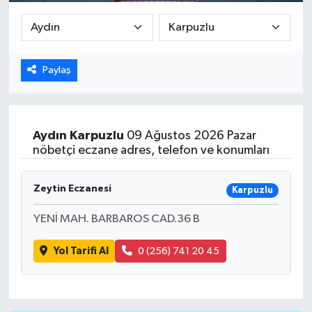
DÜNYA
EGE
Paylaş
EĞİTİM
EKOLOJİ VE ÇEVRE
Aydın
Karpuzlu
09 Ağustos 2026 Pazar
nöbetçi eczane adres, telefon ve konumları
BİLİM VE TEKNOLOJİ
Zeytin Eczanesi
Karpuzlu
GENEL
YENİ MAH. BARBAROS CAD.36 B
GÜNDEM
Yol Tarifi Al
0 (256) 741 20 45
HABERDE İNSAN
KÜLTÜR SANAT