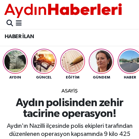
GÜNCEL
Aydın Nöbetçi Eczaneler
HABER İLAN
POLİTİKA
Aydın Hava Durumu
BELEDİYELER
Aydin Namaz Vakitleri
ASAYİŞ
Aydın Trafik Yoğunluk Haritası
AYDIN
GÜNCEL
EĞİTİM
GÜNDEM
HABER
EKONOMİ
Süper Lig Puan Durumu ve Fikstür
ASAYİŞ
Aydın polisinden zehir
BÜLTEN
Tüm Manşetler
tacirine operasyon!
ÇEVRE
Son Dakika Haberleri
Aydın'ın Nazilli ilçesinde polis ekipleri tarafından
düzenlenen operasyon kapsamında 9 kilo 425
DIŞ
Haber Arşivi