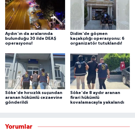
Aydın'ın da aralarında
Didim'de göçmen
bulunduğu 30 ilde DEAŞ
kaçakçılığı operasyonu: 6
operasyonu!
organizatör tutuklandı!
Söke'de hırsızlık suçundan
Söke'de 8 aydır aranan
aranan hükümlü cezaevine
firari hükümlü
gönderildi
kovalamacayla yakalandı
Yorumlar