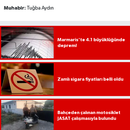
YEREL
Muhabir:
Tuğba Aydın
AFYON
AFYONKARAHİSAR
Marmaris'te 4.1 büyüklüğünde
deprem!
AYDIN
DENİZLİ
İZMİR
Zamlı sigara fiyatları belli oldu
KÜTAHYA
MANİSA
Bahçeden çalınan motosiklet
JASAT çalışmasıyla bulundu
MUĞLA