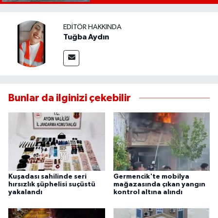
UŞAK
EDITÖR HAKKINDA
YURT
Tuğba Aydın
Bunlar da ilginizi çekebilir
Kuşadası sahilinde seri
Germencik'te mobilya
hırsızlık şüphelisi suçüstü
mağazasında çıkan yangın
yakalandı
kontrol altına alındı