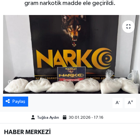
gram narkotik madde ele geçirildi.
DÜNYA
EGE
EĞİTİM
EKOLOJİ VE ÇEVRE
BİLİM VE TEKNOLOJİ
GENEL
Paylaş
-
+
A
A
GÜNDEM
Tuğba Aydın
30.01.2026 - 17:16
HABERDE İNSAN
HABER MERKEZİ
KÜLTÜR SANAT