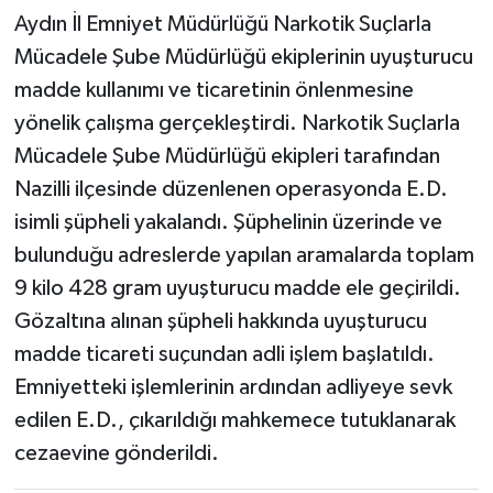
Aydın İl Emniyet Müdürlüğü Narkotik Suçlarla
MAGAZİN
Mücadele Şube Müdürlüğü ekiplerinin uyuşturucu
madde kullanımı ve ticaretinin önlenmesine
ÖZEL HABER
yönelik çalışma gerçekleştirdi. Narkotik Suçlarla
Mücadele Şube Müdürlüğü ekipleri tarafından
SAĞLIK
Nazilli ilçesinde düzenlenen operasyonda E.D.
ŞİRKET HABERLERİ
isimli şüpheli yakalandı. Şüphelinin üzerinde ve
bulunduğu adreslerde yapılan aramalarda toplam
SİYASET
9 kilo 428 gram uyuşturucu madde ele geçirildi.
Gözaltına alınan şüpheli hakkında uyuşturucu
SPOR
madde ticareti suçundan adli işlem başlatıldı.
Emniyetteki işlemlerinin ardından adliyeye sevk
TEKNOLOJİ
edilen E.D., çıkarıldığı mahkemece tutuklanarak
YAŞAM
cezaevine gönderildi.