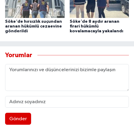
Söke'de hırsızlık suçundan
Söke'de 8 aydır aranan
aranan hükümlü cezaevine
firari hükümlü
gönderildi
kovalamacayla yakalandı
Yorumlar
Gönder