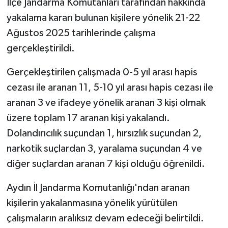
İlçe Jandarma Komutanları tarafından hakkında
yakalama kararı bulunan kişilere yönelik 21-22
MAGAZİN
Ağustos 2025 tarihlerinde çalışma
gerçekleştirildi.
ÖZEL HABER
Gerçekleştirilen çalışmada 0-5 yıl arası hapis
SAĞLIK
cezası ile aranan 11, 5-10 yıl arası hapis cezası ile
ŞİRKET HABERLERİ
aranan 3 ve ifadeye yönelik aranan 3 kişi olmak
üzere toplam 17 aranan kişi yakalandı.
SİYASET
Dolandırıcılık suçundan 1, hırsızlık suçundan 2,
narkotik suçlardan 3, yaralama suçundan 4 ve
SPOR
diğer suçlardan aranan 7 kişi olduğu öğrenildi.
TEKNOLOJİ
Aydın İl Jandarma Komutanlığı'ndan aranan
kişilerin yakalanmasına yönelik yürütülen
YAŞAM
çalışmaların aralıksız devam edeceği belirtildi.