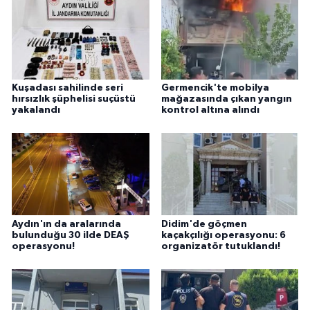
Kuşadası sahilinde seri
Germencik'te mobilya
hırsızlık şüphelisi suçüstü
mağazasında çıkan yangın
yakalandı
kontrol altına alındı
Aydın'ın da aralarında
Didim'de göçmen
bulunduğu 30 ilde DEAŞ
kaçakçılığı operasyonu: 6
operasyonu!
organizatör tutuklandı!