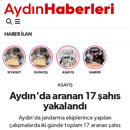
GÜNCEL
Aydın Nöbetçi Eczaneler
HABER İLAN
POLİTİKA
Aydın Hava Durumu
BELEDİYELER
Aydin Namaz Vakitleri
ASAYİŞ
Aydın Trafik Yoğunluk Haritası
SİYASET
GÜNCEL
ASAYİŞ
HABER
EKONOMİ
Süper Lig Puan Durumu ve Fikstür
ASAYİŞ
Aydın'da aranan 17 şahıs
BÜLTEN
Tüm Manşetler
yakalandı
ÇEVRE
Son Dakika Haberleri
Aydın'da jandarma ekiplerince yapılan
çalışmalarda iki günde toplam 17 aranan şahıs
DIŞ
Haber Arşivi