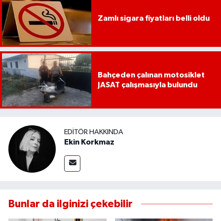
UŞAK
Zamlı sigara fiyatları belli oldu
YURT
Bahçeden çalınan motosiklet
JASAT çalışmasıyla bulundu
EDITÖR HAKKINDA
Ekin Korkmaz
Bunlar da ilginizi çekebilir