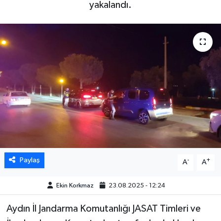
yakalandı.
DÜNYA
EGE
EĞİTİM
EKOLOJİ VE ÇEVRE
BİLİM VE TEKNOLOJİ
GENEL
Paylaş
-
+
A
A
GÜNDEM
Ekin Korkmaz
23.08.2025 - 12:24
HABERDE İNSAN
Aydın İl Jandarma Komutanlığı JASAT Timleri ve
KÜLTÜR SANAT