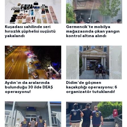
Kuşadası sahilinde seri
Germencik'te mobilya
hırsızlık şüphelisi suçüstü
mağazasında çıkan yangın
yakalandı
kontrol altına alındı
Aydın'ın da aralarında
Didim'de göçmen
bulunduğu 30 ilde DEAŞ
kaçakçılığı operasyonu: 6
operasyonu!
organizatör tutuklandı!