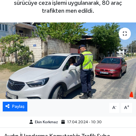
sürücüye ceza işlemi uygulanarak, 80 araç
trafikten men edildi.
DÜNYA
EGE
EĞİTİM
EKOLOJİ VE ÇEVRE
BİLİM VE TEKNOLOJİ
GENEL
GÜNDEM
Paylaş
-
+
A
A
HABERDE İNSAN
Ekin Korkmaz
17.04.2024 - 10:30
KÜLTÜR SANAT