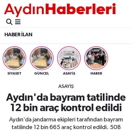
GÜNCEL
Aydın Nöbetçi Eczaneler
HABER İLAN
POLİTİKA
Aydın Hava Durumu
BELEDİYELER
Aydin Namaz Vakitleri
ASAYİŞ
Aydın Trafik Yoğunluk Haritası
SİYASET
GÜNCEL
ASAYİŞ
HABER
EKONOMİ
Süper Lig Puan Durumu ve Fikstür
ASAYİŞ
Aydın'da bayram tatilinde
BÜLTEN
Tüm Manşetler
12 bin araç kontrol edildi
ÇEVRE
Son Dakika Haberleri
Aydın'da jandarma ekipleri tarafından bayram
tatilinde 12 bin 665 araç kontrol edildi. 508
DIŞ
Haber Arşivi