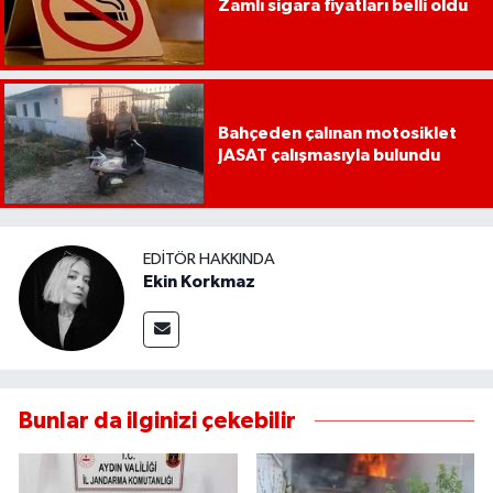
Zamlı sigara fiyatları belli oldu
UŞAK
YURT
Bahçeden çalınan motosiklet
JASAT çalışmasıyla bulundu
EDITÖR HAKKINDA
Ekin Korkmaz
Bunlar da ilginizi çekebilir