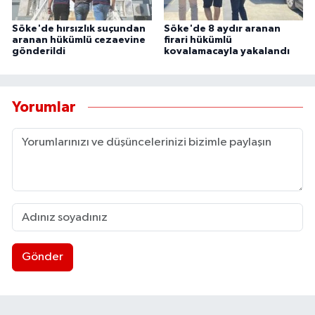
Söke'de hırsızlık suçundan
Söke'de 8 aydır aranan
aranan hükümlü cezaevine
firari hükümlü
gönderildi
kovalamacayla yakalandı
Yorumlar
Gönder