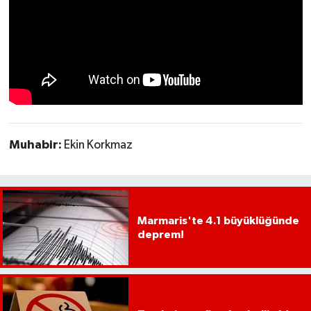
YEREL
AFYON
AFYONKARAHİSAR
AYDIN
Muhabir:
Ekin Korkmaz
DENİZLİ
İZMİR
KÜTAHYA
Marmaris'te 4.1 büyüklüğünde
deprem!
MANİSA
MUĞLA