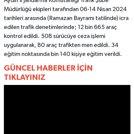
Aydın İl Jandarma Komutanlığı Trafik Şube
Müdürlüğü ekipleri tarafından 06-14 Nisan 2024
MAGAZİN
tarihleri arasında (Ramazan Bayramı tatilinde) icra
edilen trafik denetimlerinde; 12 bin 665 araç
ÖZEL HABER
kontrol edildi. 508 sürücüye ceza işlemi
SAĞLIK
uygulanarak, 80 araç trafikten men edildi. 34
eğitim noktasında bin 140 kişiye eğitim verildi.
ŞİRKET HABERLERİ
GÜNCEL HABERLER İÇİN
SİYASET
TIKLAYINIZ
SPOR
TEKNOLOJİ
YAŞAM