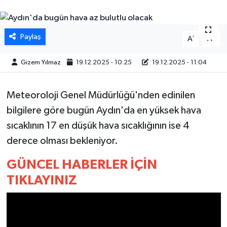
DÜNYA
Paylaş
-
+
A
A
EGE
Gizem Yılmaz
19.12.2025 - 10:25
19.12.2025 - 11:04
EĞİTİM
Meteoroloji Genel Müdürlüğü'nden edinilen
EKOLOJİ VE ÇEVRE
bilgilere göre bugün Aydın'da en yüksek hava
BİLİM VE TEKNOLOJİ
sıcaklının 17 en düşük hava sıcaklığının ise 4
derece olması bekleniyor.
GENEL
GÜNCEL HABERLER İÇİN
GÜNDEM
TIKLAYINIZ
HABERDE İNSAN
KÜLTÜR SANAT