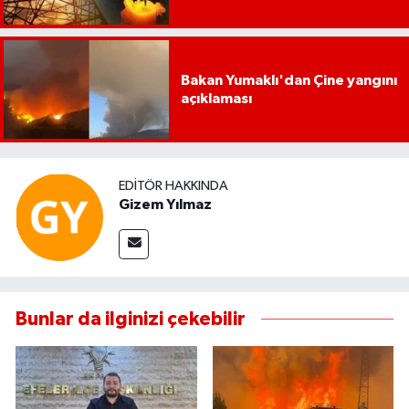
UŞAK
YURT
Bakan Yumaklı'dan Çine yangını
açıklaması
EDITÖR HAKKINDA
Gizem Yılmaz
Bunlar da ilginizi çekebilir