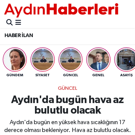
GÜNCEL
Aydın Nöbetçi Eczaneler
HABER İLAN
POLİTİKA
Aydın Hava Durumu
BELEDİYELER
Aydin Namaz Vakitleri
ASAYİŞ
Aydın Trafik Yoğunluk Haritası
GÜNDEM
SİYASET
GÜNCEL
GENEL
ASAYİŞ
EKONOMİ
Süper Lig Puan Durumu ve Fikstür
GÜNCEL
Aydın'da bugün hava az
BÜLTEN
Tüm Manşetler
bulutlu olacak
ÇEVRE
Son Dakika Haberleri
Aydın'da bugün en yüksek hava sıcaklığının 17
derece olması bekleniyor. Hava az bulutlu olacak.
DIŞ
Haber Arşivi