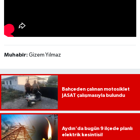
YEREL
AFYON
AFYONKARAHİSAR
AYDIN
Muhabir:
Gizem Yılmaz
DENİZLİ
İZMİR
Bahçeden çalınan motosiklet
JASAT çalışmasıyla bulundu
KÜTAHYA
MANİSA
Aydın'da bugün 9 ilçede planlı
MUĞLA
elektrik kesintisi!