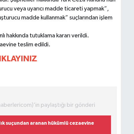
rucu veya uyarıcı madde ticareti yapmak”,
uşturucu madde kullanmak” suçlarından işlem
nlı hakkında tutuklama kararı verildi.
evine teslim edildi.
IKLAYINIZ
erlericom)'in paylaştığı bir gönderi
zlık suçundan aranan hükümlü cezaevine