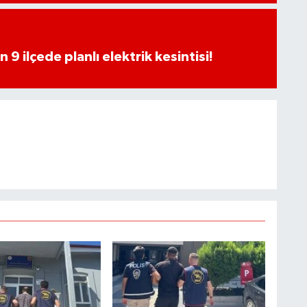
9 ilçede planlı elektrik kesintisi!