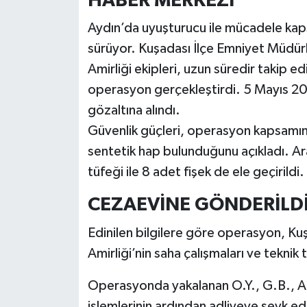
HABER MERKEZİ
Aydın’da uyuşturucu ile mücadele kap
MAGAZİN
sürüyor. Kuşadası İlçe Emniyet Müdür
ÖZEL HABER
Amirliği ekipleri, uzun süredir takip e
operasyon gerçekleştirdi. 5 Mayıs 20
SAĞLIK
gözaltına alındı.
Güvenlik güçleri, operasyon kapsamın
ŞİRKET HABERLERİ
sentetik hap bulunduğunu açıkladı. Ar
tüfeği ile 8 adet fişek de ele geçirildi.
SİYASET
CEZAEVİNE GÖNDERİLD
SPOR
Edinilen bilgilere göre operasyon, K
TEKNOLOJİ
Amirliği’nin saha çalışmaları ve teknik
YAŞAM
Operasyonda yakalanan O.Y., G.B., A.I.
işlemlerinin ardından adliyeye sevk ed