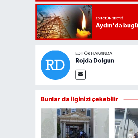
EDITÖRÜN SEÇTIĞI
Aydın'da bugün 
EDITÖR HAKKINDA
Rojda Dolgun
Bunlar da ilginizi çekebilir