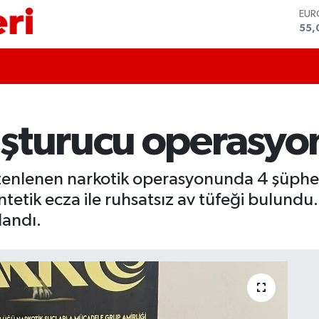
STE
64,
GRA
651
BİS
13.
BIT
64.
şturucu operasyo
DO
47,
EU
55,
zenlenen narkotik operasyonunda 4 şüpheli
tetik ecza ile ruhsatsız av tüfeği bulundu
landı.