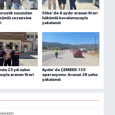
ırsızlık suçundan
Söke'de 8 aydır aranan firari
kümlü cezaevine
hükümlü kovalamacayla
i
yakalandı
da 25 yılı aşkın
Aydın'da ÇEMBER-135
sıyla aranan firari
operasyonu: Aranan 38 şahıs
yakalandı