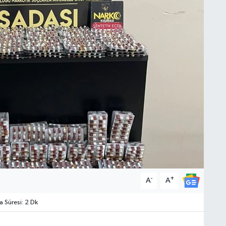
-
+
A
A
Süresi: 2 Dk