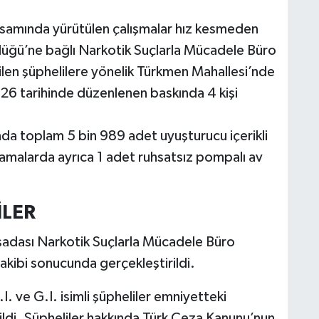
samında yürütülen çalışmalar hız kesmeden
lüğü’ne bağlı Narkotik Suçlarla Mücadele Büro
dilen şüphelilere yönelik Türkmen Mahallesi’nde
26 tarihinde düzenlenen baskında 4 kişi
da toplam 5 bin 989 adet uyuşturucu içerikli
amalarda ayrıca 1 adet ruhsatsız pompalı av
İLER
uşadası Narkotik Suçlarla Mücadele Büro
 takibi sonucunda gerçekleştirildi.
 ve G.I. isimli şüpheliler emniyetteki
ildi. Şüpheliler hakkında Türk Ceza Kanunu’nun