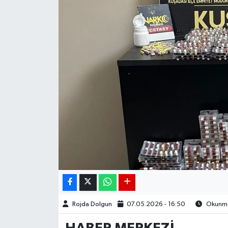
DÜNYA
EGE
EĞİTİM
EKOLOJİ VE ÇEVRE
BİLİM VE TEKNOLOJİ
GENEL
GÜNDEM
HABERDE İNSAN
Rojda Dolgun
07.05.2026 - 16:50
Okunma 
KÜLTÜR SANAT