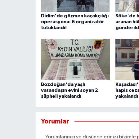
Didim'de göçmen kaçakçılığı
Söke'de h
operasyonu: 6 organizatör
aranan hü
tutuklandı!
gönderild
Bozdoğan'da yaşlı
Kuşadası'n
vatandaşın evini soyan 2
hapis ceza
şüpheli yakalandı
yakalandı
Yorumlar