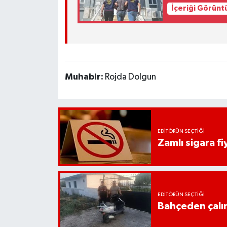
UŞAK
İçeriği Görünt
YURT
Muhabir:
Rojda Dolgun
EDITÖRÜN SEÇTIĞI
Zamlı sigara fiy
EDITÖRÜN SEÇTIĞI
Bahçeden çalın