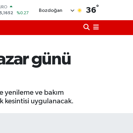
°
TERLİN
36
Bozdoğan
4,4046
%0.35
RAM ALTIN
648.99
%2.59
İST100
3.773
%-19
ITCOIN
5.130,04
%1.2
Pazar günü
OLAR
7,7106
%0.17
URO
5,1652
%0.27
ke yenileme ve bakım
k kesintisi uygulanacak.