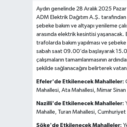
Aydın genelinde 28 Aralık 2025 Pazar g
MAGAZİN
ADM Elektrik Dağıtım A.Ş. tarafından 
şebeke bakım ve altyapı yenileme çalış
ÖZEL HABER
arasında elektrik kesintisi yaşanacak. E
SAĞLIK
trafolarda bakım yapılması ve şebeke y
sabah saat 09.00’da başlayarak 15.00’
ŞİRKET HABERLERİ
çalışmaların tamamlanmasının ardından 
şekilde sağlanacağını belirterek vatan
SİYASET
Efeler'de
Etkilenecek Mahalleler:
G
SPOR
Mahallesi, Ata Mahallesi, Mimar Sinan
TEKNOLOJİ
Nazilli'de Etkilenecek Mahalleler:
Y
Mahalle, Turan Mahallesi, Cumhuriyet
YAŞAM
Söke'de Etkilenecek Mahalleler:
Ye