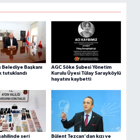
Belediye Başkanı
AGC Söke Şubesi Yönetim
k tutuklandı
Kurulu Üyesi Tülay Sarayköylü
hayatını kaybetti
ahilinde seri
Bülent Tezcan'dan kızı ve