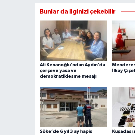
Bunlar da ilginizi çekebilir
Ali Kenanoğlu’ndan Aydın’da
Menderes 
çerçeve yasa ve
İlkay Çiçe
demokratikleşme mesajı
Söke’de 6 yıl 3 ay hapis
Kuşadası s