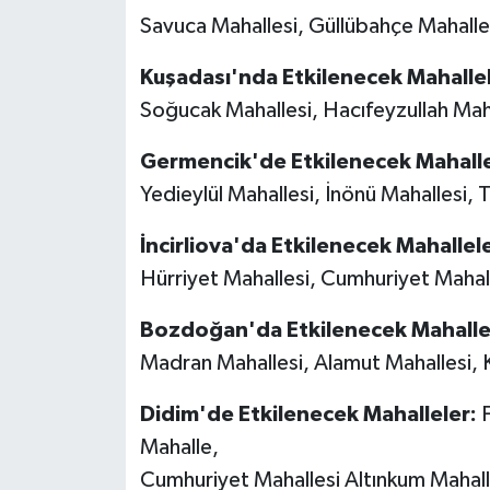
YEREL
Savuca Mahallesi, Güllübahçe Mahalles
AFYON
Kuşadası'nda Etkilenecek Mahallel
Soğucak Mahallesi, Hacıfeyzullah Mah
AFYONKARAHİSAR
Germencik'de Etkilenecek Mahalle
AYDIN
Yedieylül Mahallesi, İnönü Mahallesi, T
DENİZLİ
İncirliova'da Etkilenecek Mahallele
Hürriyet Mahallesi, Cumhuriyet Mahall
İZMİR
Bozdoğan'da Etkilenecek Mahalle
KÜTAHYA
Madran Mahallesi, Alamut Mahallesi, K
MANİSA
Didim'de Etkilenecek Mahalleler:
F
Mahalle,
MUĞLA
Cumhuriyet Mahallesi Altınkum Mahall