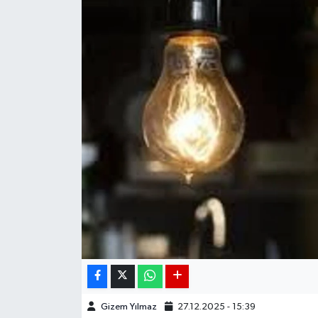
DÜNYA
EGE
EĞİTİM
EKOLOJİ VE ÇEVRE
BİLİM VE TEKNOLOJİ
GENEL
GÜNDEM
HABERDE İNSAN
Gizem Yılmaz
27.12.2025 - 15:39
KÜLTÜR SANAT