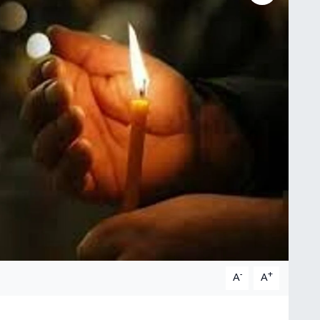
-
+
A
A