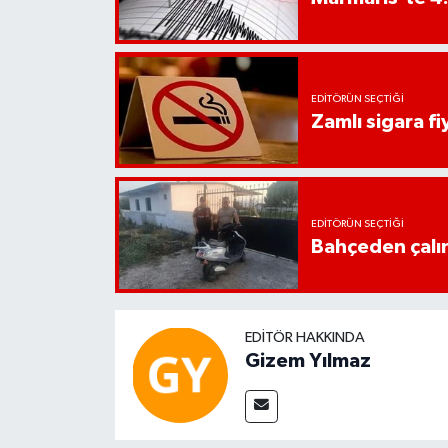
EDITÖRÜN SEÇTIĞI
Zamlı sigara fiy
EDITÖRÜN SEÇTIĞI
Bahçeden çalın
EDITÖR HAKKINDA
Gizem Yılmaz