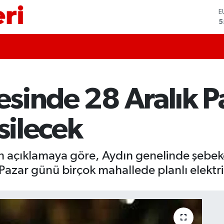
S
6
G
6
B
1
B
6
çesinde 28 Aralık 
D
4
E
silecek
5
an açıklamaya göre, Aydın genelinde şebe
 Pazar günü birçok mahallede planlı elektri