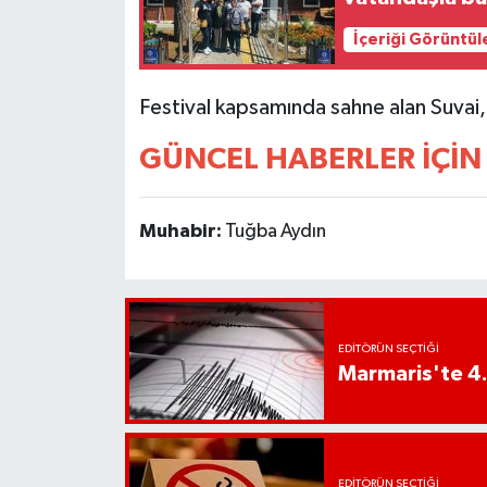
İçeriği Görüntül
Festival kapsamında sahne alan Suvai, s
GÜNCEL HABERLER İÇİN 
Muhabir:
Tuğba Aydın
EDITÖRÜN SEÇTIĞI
Marmaris'te 4
EDITÖRÜN SEÇTIĞI