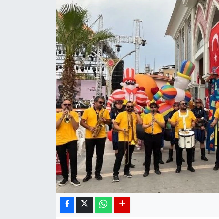
DÜNYA
EGE
EĞİTİM
EKOLOJİ VE ÇEVRE
BİLİM VE TEKNOLOJİ
GENEL
GÜNDEM
HABERDE İNSAN
KÜLTÜR SANAT