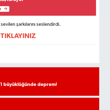
e
evilen şarkılarını seslendirdi.
TIKLAYINIZ
.1 büyüklüğünde deprem!