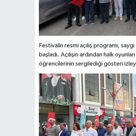
YEREL
AFYON
AFYONKARAHİSAR
Festivalin resmi açılış programı, saygı
AYDIN
başladı. Açılışın ardından halk oyunlar
öğrencilerinin sergilediği gösteri izley
DENİZLİ
İZMİR
KÜTAHYA
MANİSA
MUĞLA