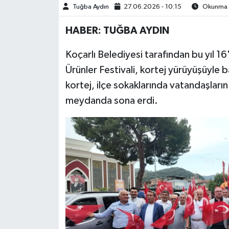
Tuğba Aydın
27.06.2026 - 10:15
Okunma S
MAGAZİN
HABER: TUĞBA AYDIN
ÖZEL HABER
Koçarlı Belediyesi tarafından bu yıl 1
Ürünler Festivali, kortej yürüyüşüyle
SAĞLIK
kortej, ilçe sokaklarında vatandaşların
meydanda sona erdi.
ŞİRKET HABERLERİ
SİYASET
SPOR
TEKNOLOJİ
YAŞAM