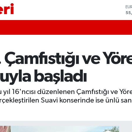
ST
64
GR
66
Bİ
13
BI
64
. Çamfıstığı ve Yör
DO
47
EU
kuyla başladı
55
 yıl 16'ncısı düzenlenen Çamfıstığı ve Yöres
ekleştirilen Suavi konserinde ise ünlü sana