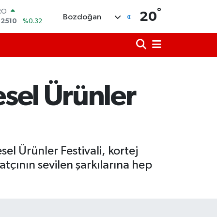
°
ERLİN
20
Bozdoğan
,4811
%0.38
AM ALTIN
48.99
%2.59
ST100
.779
%-14
TCOIN
.960,21
%0.87
esel Ürünler
LAR
,7436
%0.18
RO
,2510
%0.32
el Ürünler Festivali, kortej
tçının sevilen şarkılarına hep