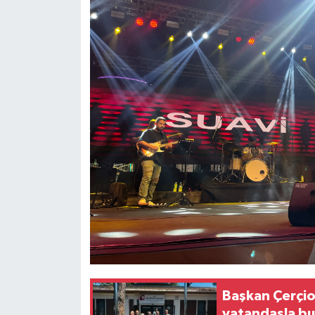
Başkan Çerçioğ
vatandaşla bu