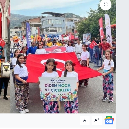
-
+
A
A