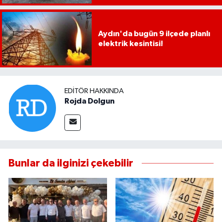
UŞAK
Aydın'da bugün 9 ilçede planlı
YURT
elektrik kesintisi!
EDITÖR HAKKINDA
Rojda Dolgun
Bunlar da ilginizi çekebilir