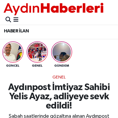
GÜNCEL
Aydın Nöbetçi Eczaneler
HABER İLAN
POLİTİKA
Aydın Hava Durumu
BELEDİYELER
Aydin Namaz Vakitleri
ASAYİŞ
Aydın Trafik Yoğunluk Haritası
GÜNCEL
GENEL
GÜNDEM
EKONOMİ
Süper Lig Puan Durumu ve Fikstür
GENEL
Aydınpost İmtiyaz Sahibi
BÜLTEN
Tüm Manşetler
Yelis Ayaz, adliyeye sevk
ÇEVRE
Son Dakika Haberleri
edildi!
DIŞ
Haber Arşivi
Sabah saatlerinde gözaltına alınan Aydınpost