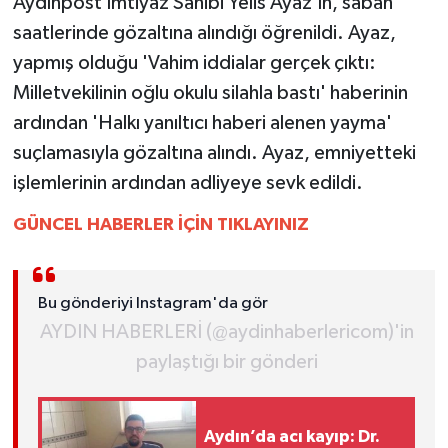
Aydınpost İmtiyaz Sahibi Yelis Ayaz'ın, sabah
saatlerinde gözaltına alındığı öğrenildi. Ayaz,
MAGAZİN
yapmış olduğu 'Vahim iddialar gerçek çıktı:
Milletvekilinin oğlu okulu silahla bastı' haberinin
ÖZEL HABER
ardından 'Halkı yanıltıcı haberi alenen yayma'
SAĞLIK
suçlamasıyla gözaltına alındı. Ayaz, emniyetteki
işlemlerinin ardından adliyeye sevk edildi.
ŞİRKET HABERLERİ
GÜNCEL HABERLER İÇİN TIKLAYINIZ
SİYASET
SPOR
Bu gönderiyi Instagram'da gör
AYDIN HABERLERİ (@aydinhaberlericom)'in
TEKNOLOJİ
paylaştığı bir gönderi
YAŞAM
Aydın’da acı kayıp: Dr.