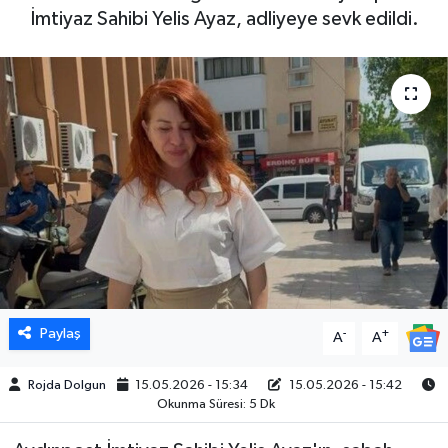
İmtiyaz Sahibi Yelis Ayaz, adliyeye sevk edildi.
DÜNYA
EGE
EĞİTİM
EKOLOJİ VE ÇEVRE
BİLİM VE TEKNOLOJİ
GENEL
Paylaş
-
+
A
A
GÜNDEM
Rojda Dolgun
15.05.2026 - 15:34
15.05.2026 - 15:42
HABERDE İNSAN
Okunma Süresi: 5 Dk
KÜLTÜR SANAT