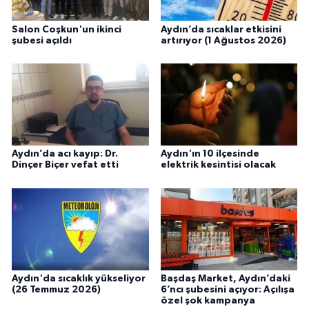
Salon Coşkun'un ikinci
Aydın’da sıcaklar etkisini
şubesi açıldı
artırıyor (1 Ağustos 2026)
Aydın’da acı kayıp: Dr.
Aydın'ın 10 ilçesinde
Dinçer Biçer vefat etti
elektrik kesintisi olacak
Aydın'da sıcaklık yükseliyor
Başdaş Market, Aydın’daki
(26 Temmuz 2026)
6’ncı şubesini açıyor: Açılışa
özel şok kampanya