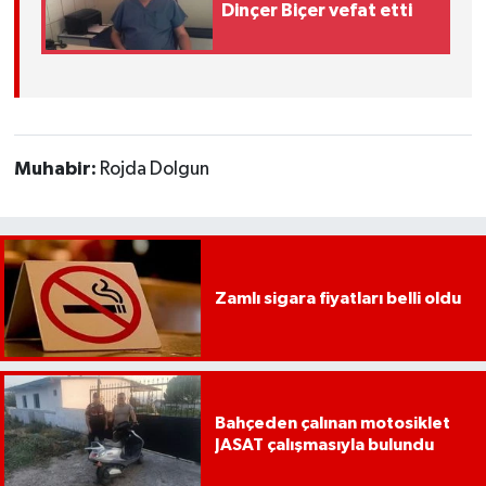
YEREL
Dinçer Biçer vefat etti
AFYON
AFYONKARAHİSAR
Muhabir:
Rojda Dolgun
AYDIN
DENİZLİ
İZMİR
Zamlı sigara fiyatları belli oldu
KÜTAHYA
MANİSA
Bahçeden çalınan motosiklet
JASAT çalışmasıyla bulundu
MUĞLA