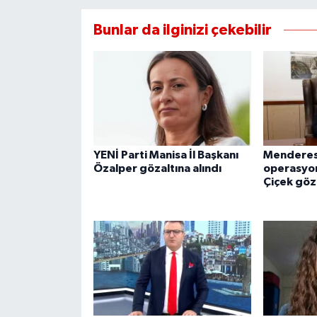
UŞAK
Bunlar da ilginizi çekebilir
YURT
YENİ Parti Manisa İl Başkanı
Menderes
Özalper gözaltına alındı
operasyon
Çiçek göza