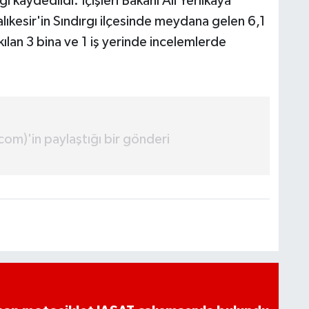
ı kaydedildi. İçişleri Bakanı Ali Yerlikaya
lıkesir'in Sındırgı ilçesinde meydana gelen 6,1
lan 3 bina ve 1 iş yerinde incelemlerde
om)'in paylaştığı bir gönderi