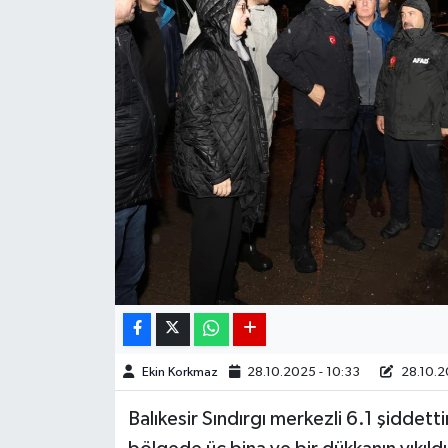
DÜNYA
EGE
EĞİTİM
EKOLOJİ VE ÇEVRE
BİLİM VE TEKNOLOJİ
GENEL
GÜNDEM
Ekin Korkmaz
28.10.2025 - 10:33
28.10.20
HABERDE İNSAN
Balıkesir Sındırgı merkezli 6.1 şidd
KÜLTÜR SANAT