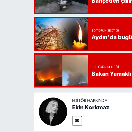
Bahçeden çalın
YEREL
AFYON
EDITÖRÜN SEÇTIĞI
AFYONKARAHİSAR
Aydın'da bugün 
AYDIN
DENİZLİ
EDITÖRÜN SEÇTIĞI
Bakan Yumaklı'
İZMİR
KÜTAHYA
EDITÖR HAKKINDA
MANİSA
Ekin Korkmaz
MUĞLA