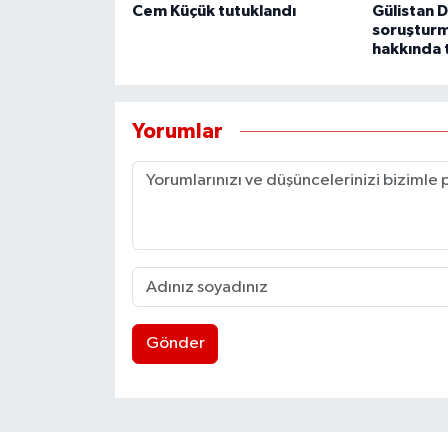
Cem Küçük tutuklandı
Gülistan 
soruşturm
hakkında 
Yorumlar
Gönder