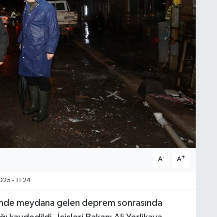
-
+
A
A
25 - 11:24
ettinde meydana gelen deprem sonrasında