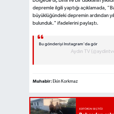
bölgede üç bina ve bir dükkanın yıkıldığ
depremle ilgili yaptığı açıklamada, “Ba
MAGAZİN
büyüklüğündeki depremin ardından yıkı
bulunduk." ifadelerini paylaştı.
ÖZEL HABER
SAĞLIK
Bu gönderiyi Instagram'da gör
ŞİRKET HABERLERİ
Aydın TV (@aydintvc
SİYASET
SPOR
Muhabir:
Ekin Korkmaz
TEKNOLOJİ
YAŞAM
EDITÖRÜN SEÇTIĞI