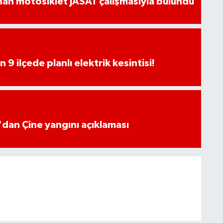
an motosiklet JASAT çalışmasıyla bulundu
9 ilçede planlı elektrik kesintisi!
dan Çine yangını açıklaması