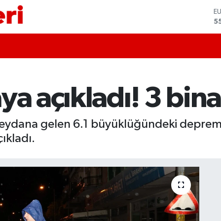
S
6
G
6
B
1
B
6
a açıkladı! 3 bina 
D
4
E
5
 meydana gelen 6.1 büyüklüğündeki deprem s
çıkladı.