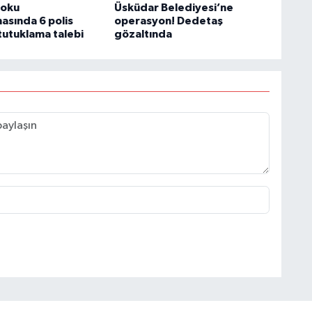
Doku
Üsküdar Belediyesi’ne
asında 6 polis
operasyon! Dedetaş
tutuklama talebi
gözaltında