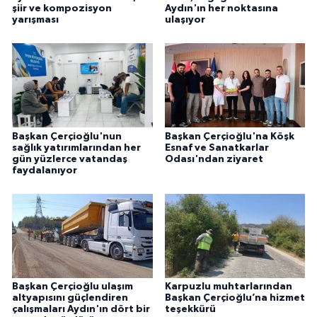
şiir ve kompozisyon
Aydın'ın her noktasına
yarışması
ulaşıyor
Başkan Çerçioğlu'nun
Başkan Çerçioğlu'na Köşk
sağlık yatırımlarından her
Esnaf ve Sanatkarlar
gün yüzlerce vatandaş
Odası'ndan ziyaret
faydalanıyor
Başkan Çerçioğlu ulaşım
Karpuzlu muhtarlarından
altyapısını güçlendiren
Başkan Çerçioğlu’na hizmet
çalışmaları Aydın'ın dört bir
teşekkürü