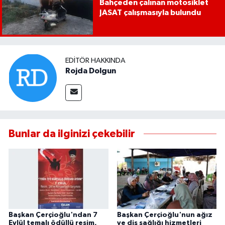
Bahçeden çalınan motosiklet
JASAT çalışmasıyla bulundu
EDITÖR HAKKINDA
Rojda Dolgun
Bunlar da ilginizi çekebilir
Başkan Çerçioğlu'ndan 7
Başkan Çerçioğlu'nun ağız
Eylül temalı ödüllü resim,
ve diş sağlığı hizmetleri