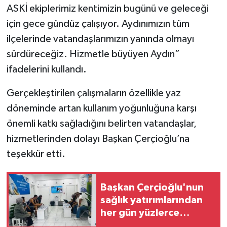
YEREL
ASKİ ekiplerimiz kentimizin bugünü ve geleceği
için gece gündüz çalışıyor. Aydınımızın tüm
AFYON
ilçelerinde vatandaşlarımızın yanında olmayı
sürdüreceğiz. Hizmetle büyüyen Aydın”
AFYONKARAHİSAR
ifadelerini kullandı.
AYDIN
Gerçekleştirilen çalışmaların özellikle yaz
DENİZLİ
döneminde artan kullanım yoğunluğuna karşı
önemli katkı sağladığını belirten vatandaşlar,
İZMİR
hizmetlerinden dolayı Başkan Çerçioğlu’na
teşekkür etti.
KÜTAHYA
MANİSA
Başkan Çerçioğlu'nun
sağlık yatırımlarından
MUĞLA
her gün yüzlerce
vatandaş faydalanıyor