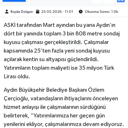
Rojda Dolgun
25.05.2026 - 11:01
Okunma Süresi: 1 Dk
MAGAZİN
ASKİ tarafından Mart ayından bu yana Aydın’ın
ÖZEL HABER
dört bir yanında toplam 3 bin 808 metre sondaj
kuyusu çalışması gerçekleştirildi. Çalışmalar
SAĞLIK
kapsamında 25’ten fazla yeni sondaj kuyusu
ŞİRKET HABERLERİ
açılarak kentin su altyapısı güçlendirildi.
Yatırımların toplam maliyeti ise 35 milyon Türk
SİYASET
Lirası oldu.
SPOR
Aydın Büyükşehir Belediye Başkanı Özlem
Çerçioğlu, vatandaşların ihtiyaçlarını önceleyen
TEKNOLOJİ
hizmet anlayışı ile çalışmalarının sürdüğünü
YAŞAM
belirterek, “Yatırımlarımıza her geçen gün
yenilerini ekliyor, çalışmalarımıza devam ediyoruz.