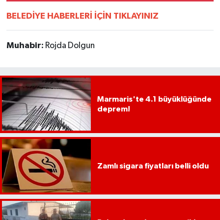
UŞAK
BELEDİYE HABERLERİ İÇİN TIKLAYINIZ
YURT
Muhabir:
Rojda Dolgun
Marmaris'te 4.1 büyüklüğünde
deprem!
Zamlı sigara fiyatları belli oldu