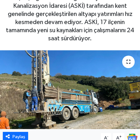
Kanalizasyon İdaresi (ASKİ) tarafından kent
DÜNYA
genelinde gerçekleştirilen altyapı yatırımları hız
kesmeden devam ediyor. ASKİ, 17 ilçenin
EGE
tamamında yeni su kaynakları için çalışmalarını 24
saat sürdürüyor.
EĞİTİM
EKOLOJİ VE ÇEVRE
BİLİM VE TEKNOLOJİ
GENEL
GÜNDEM
HABERDE İNSAN
Paylaş
-
+
A
A
KÜLTÜR SANAT