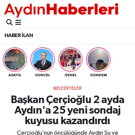
GÜNCEL
Aydın Nöbetçi Eczaneler
HABER İLAN
POLİTİKA
Aydın Hava Durumu
BELEDİYELER
Aydin Namaz Vakitleri
ASAYİŞ
Aydın Trafik Yoğunluk Haritası
ASAYİŞ
GÜNCEL
GENEL
GÜNDEM
EKONOMİ
Süper Lig Puan Durumu ve Fikstür
BELEDİYELER
Başkan Çerçioğlu 2 ayda
BÜLTEN
Tüm Manşetler
Aydın'a 25 yeni sondaj
ÇEVRE
Son Dakika Haberleri
kuyusu kazandırdı
DIŞ
Haber Arşivi
Çerçioğlu’nun öncülüğünde Aydın Su ve