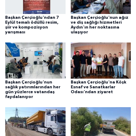
Başkan Çerçioğlu'ndan 7
Başkan Çerçioğlu'nun ağız
Eylül temalı ödüllü resim,
ve diş sağlığı hizmetleri
şiir ve kompozisyon
Aydın'ın her noktasına
yarışması
ulaşıyor
Başkan Çerçioğlu'nun
Başkan Çerçioğlu'na Köşk
sağlık yatırımlarından her
Esnaf ve Sanatkarlar
gün yüzlerce vatandaş
Odası'ndan ziyaret
faydalanıyor