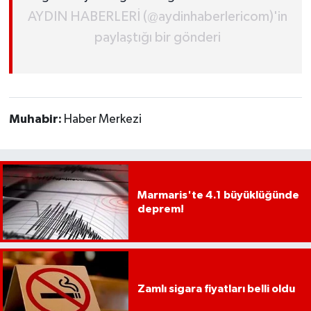
AYDIN HABERLERİ (@aydinhaberlericom)'in
paylaştığı bir gönderi
Muhabir:
Haber Merkezi
Marmaris'te 4.1 büyüklüğünde
deprem!
Zamlı sigara fiyatları belli oldu