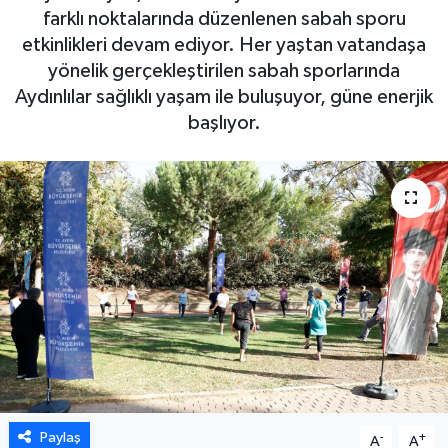
farklı noktalarında düzenlenen sabah sporu
DÜNYA
etkinlikleri devam ediyor. Her yaştan vatandaşa
yönelik gerçekleştirilen sabah sporlarında
EGE
Aydınlılar sağlıklı yaşam ile buluşuyor, güne enerjik
başlıyor.
EĞİTİM
EKOLOJİ VE ÇEVRE
BİLİM VE TEKNOLOJİ
GENEL
GÜNDEM
HABERDE İNSAN
Paylaş
-
+
A
A
KÜLTÜR SANAT