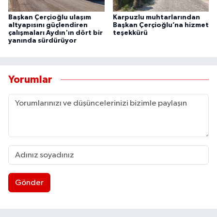
Başkan Çerçioğlu ulaşım
Karpuzlu muhtarlarından
altyapısını güçlendiren
Başkan Çerçioğlu’na hizmet
çalışmaları Aydın'ın dört bir
teşekkürü
yanında sürdürüyor
Yorumlar
Gönder