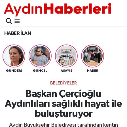
GÜNCEL
Aydın Nöbetçi Eczaneler
HABER İLAN
POLİTİKA
Aydın Hava Durumu
BELEDİYELER
Aydin Namaz Vakitleri
ASAYİŞ
Aydın Trafik Yoğunluk Haritası
GÜNDEM
GÜNCEL
ASAYİŞ
HABER
EKONOMİ
Süper Lig Puan Durumu ve Fikstür
BELEDİYELER
Başkan Çerçioğlu
BÜLTEN
Tüm Manşetler
Aydınlıları sağlıklı hayat ile
ÇEVRE
Son Dakika Haberleri
buluşturuyor
DIŞ
Haber Arşivi
Aydın Büyükşehir Belediyesi tarafından kentin