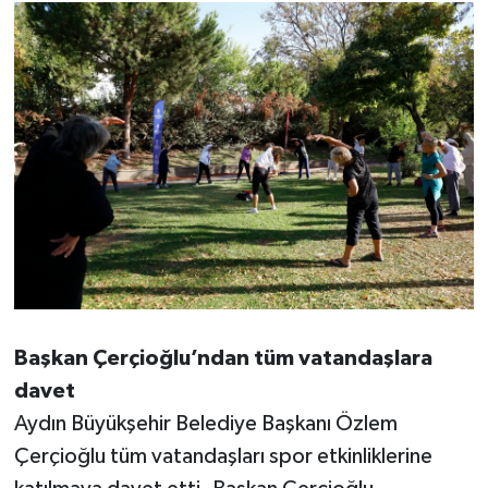
YEREL
AFYON
AFYONKARAHİSAR
AYDIN
DENİZLİ
İZMİR
KÜTAHYA
Başkan Çerçioğlu’ndan tüm vatandaşlara
davet
MANİSA
Aydın Büyükşehir Belediye Başkanı Özlem
MUĞLA
Çerçioğlu tüm vatandaşları spor etkinliklerine