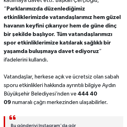
katılmaya davet etti. Başkan Çerçioğlu,
UŞAK
“
Parklarımızda düzenlediğimiz
etkinliklerimizde vatandaşlarımız hem güzel
YURT
havanın keyfini çıkarıyor hem de güne dinç
bir şekilde başlıyor. Tüm vatandaşlarımızı
spor etkinliklerimize katılarak sağlıklı bir
yaşamda buluşmaya davet ediyoruz
”
ifadelerini kullandı.
Vatandaşlar, herkese açık ve ücretsiz olan sabah
sporu etkinlikleri hakkında ayrıntılı bilgiye Aydın
Büyükşehir Belediyesi’nden ve
444 40
09
numaralı çağrı merkezinden ulaşabilirler.
Bu gönderiyi Instagram'da gör