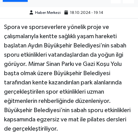
Haber Merkezi
18.10.2024 - 19:14
MAGAZİN
Spora ve sporseverlere yönelik proje ve
ÖZEL HABER
çalışmalarıyla kentte sağlıklı yaşam hareketi
başlatan Aydın Büyükşehir Belediyesi’nin sabah
SAĞLIK
sporu etkinlikleri vatandaşlardan da yoğun ilgi
ŞİRKET HABERLERİ
görüyor. Mimar Sinan Parkı ve Gazi Koşu Yolu
başta olmak üzere Büyükşehir Belediyesi
SİYASET
tarafından kente kazandırılan park alanlarında
gerçekleştirilen spor etkinlikleri uzman
SPOR
eğitmenlerin rehberliğinde düzenleniyor.
TEKNOLOJİ
Büyükşehir Belediyesi’nin sabah sporu etkinlikleri
kapsamında egzersiz ve mat ile pilates dersleri
YAŞAM
de gerçekleştiriliyor.