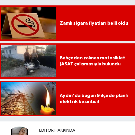
Zamlı sigara fiyatları belli oldu
Bahçeden çalınan motosiklet
JASAT çalışmasıyla bulundu
Aydın'da bugün 9 ilçede planlı
elektrik kesintisi!
EDITÖR HAKKINDA