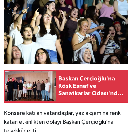
YEREL
AFYON
AFYONKARAHİSAR
AYDIN
DENİZLİ
İZMİR
Başkan Çerçioğlu'na
Köşk Esnaf ve
KÜTAHYA
Sanatkarlar Odası'ndan
ziyaret
MANİSA
Konsere katılan vatandaşlar, yaz akşamına renk
katan etkinlikten dolayı Başkan Çerçioğlu’na
MUĞLA
teşekkür etti.