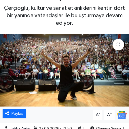
Çerçioğlu, kültür ve sanat etkinliklerini kentin dört
DÜNYA
bir yanında vatandaşlar ile buluşturmaya devam
ediyor.
EGE
EĞİTİM
EKOLOJİ VE ÇEVRE
BİLİM VE TEKNOLOJİ
GENEL
GÜNDEM
HABERDE İNSAN
Paylaş
-
+
A
A
KÜLTÜR SANAT
Tuğba Aydın
27.06.2026 - 12:50
1
Okunma Süresi: 1