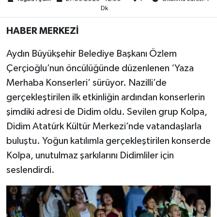
Dk
MAGAZİN
HABER MERKEZİ
ÖZEL HABER
Aydın Büyükşehir Belediye Başkanı Özlem
Çerçioğlu’nun öncülüğünde düzenlenen ‘Yaza
SAĞLIK
Merhaba Konserleri’ sürüyor. Nazilli’de
ŞİRKET HABERLERİ
gerçekleştirilen ilk etkinliğin ardından konserlerin
şimdiki adresi de Didim oldu. Sevilen grup Kolpa,
SİYASET
Didim Atatürk Kültür Merkezi’nde vatandaşlarla
buluştu. Yoğun katılımla gerçekleştirilen konserde
SPOR
Kolpa, unutulmaz şarkılarını Didimliler için
seslendirdi.
TEKNOLOJİ
YAŞAM