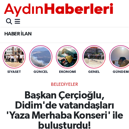
GÜNCEL
Aydın Nöbetçi Eczaneler
HABER İLAN
POLİTİKA
Aydın Hava Durumu
BELEDİYELER
Aydin Namaz Vakitleri
ASAYİŞ
Aydın Trafik Yoğunluk Haritası
SİYASET
GÜNCEL
EKONOMİ
GENEL
GÜNDEM
EKONOMİ
Süper Lig Puan Durumu ve Fikstür
BELEDİYELER
Başkan Çerçioğlu,
BÜLTEN
Tüm Manşetler
Didim'de vatandaşları
ÇEVRE
Son Dakika Haberleri
'Yaza Merhaba Konseri' ile
buluşturdu!
DIŞ
Haber Arşivi