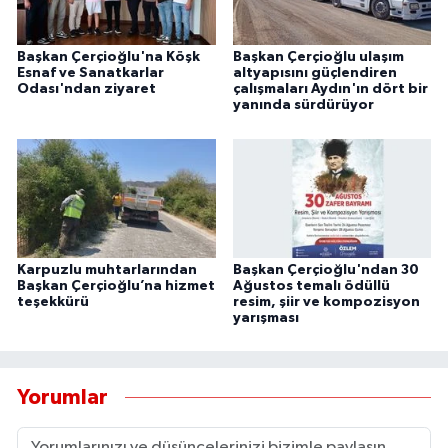
Başkan Çerçioğlu'na Köşk
Başkan Çerçioğlu ulaşım
Esnaf ve Sanatkarlar
altyapısını güçlendiren
Odası'ndan ziyaret
çalışmaları Aydın'ın dört bir
yanında sürdürüyor
Karpuzlu muhtarlarından
Başkan Çerçioğlu'ndan 30
Başkan Çerçioğlu’na hizmet
Ağustos temalı ödüllü
teşekkürü
resim, şiir ve kompozisyon
yarışması
Yorumlar