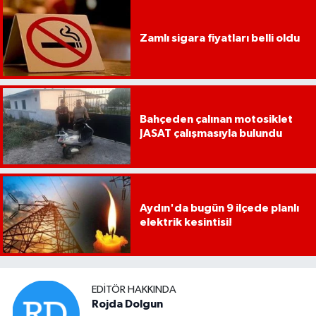
Zamlı sigara fiyatları belli oldu
Bahçeden çalınan motosiklet
JASAT çalışmasıyla bulundu
Aydın'da bugün 9 ilçede planlı
elektrik kesintisi!
EDITÖR HAKKINDA
Rojda Dolgun