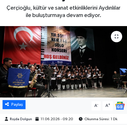
Çerçioğlu, kültür ve sanat etkinliklerini Aydınlılar
DÜNYA
ile buluşturmaya devam ediyor.
EGE
EĞİTİM
EKOLOJİ VE ÇEVRE
BİLİM VE TEKNOLOJİ
GENEL
GÜNDEM
Paylaş
-
+
A
A
HABERDE İNSAN
Rojda Dolgun
11.06.2026 - 09:20
Okunma Süresi: 1 Dk
KÜLTÜR SANAT