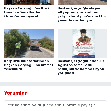
Başkan Çerçioğlu'na Köşk
Başkan Çerçioğlu ulaşım
Esnaf ve Sanatkarlar
altyapısını güçlendiren
Odası'ndan ziyaret
çalışmaları Aydın'ın dört bir
yanında sürdürüyor
Karpuzlu muhtarlarından
Başkan Çerçioğlu'ndan 30
Başkan Çerçioğlu’na hizmet
Ağustos temalı ödüllü
teşekkürü
resim, şiir ve kompozisyon
yarışması
Yorumlar