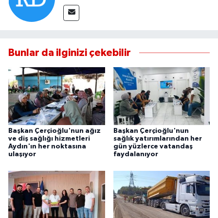
Bunlar da ilginizi çekebilir
Başkan Çerçioğlu'nun ağız
Başkan Çerçioğlu'nun
ve diş sağlığı hizmetleri
sağlık yatırımlarından her
Aydın'ın her noktasına
gün yüzlerce vatandaş
ulaşıyor
faydalanıyor