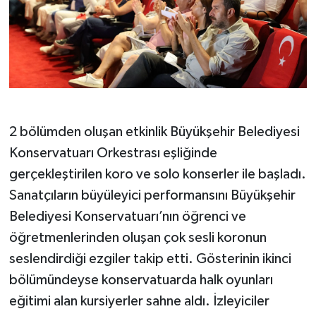
YEREL
AFYON
AFYONKARAHİSAR
AYDIN
2 bölümden oluşan etkinlik Büyükşehir Belediyesi
DENİZLİ
Konservatuarı Orkestrası eşliğinde
gerçekleştirilen koro ve solo konserler ile başladı.
İZMİR
Sanatçıların büyüleyici performansını Büyükşehir
Belediyesi Konservatuarı’nın öğrenci ve
KÜTAHYA
öğretmenlerinden oluşan çok sesli koronun
MANİSA
seslendirdiği ezgiler takip etti. Gösterinin ikinci
bölümündeyse konservatuarda halk oyunları
MUĞLA
eğitimi alan kursiyerler sahne aldı. İzleyiciler