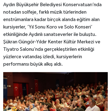
Aydın Büyükşehir Belediyesi Konservatuarı’nda
MAGAZİN
notadan solfeje, farklı müzik türlerinden
enstrümanlara kadar birçok alanda eğitim alan
ÖZEL HABER
kursiyerler, ‘Yıl Sonu Koro ve Solo Konseri’
etkinliğinde Aydınlı sanatseverler ile buluştu.
SAĞLIK
Şükran Güngör-Yıldır Kenter Kültür Merkezi ve
Tiyatro Salonu’nda gerçekleştirilen etkinliği
ŞİRKET HABERLERİ
yüzlerce vatandaş izledi, kursiyerlerin
SİYASET
performansı büyük alkış aldı.
SPOR
TEKNOLOJİ
YAŞAM