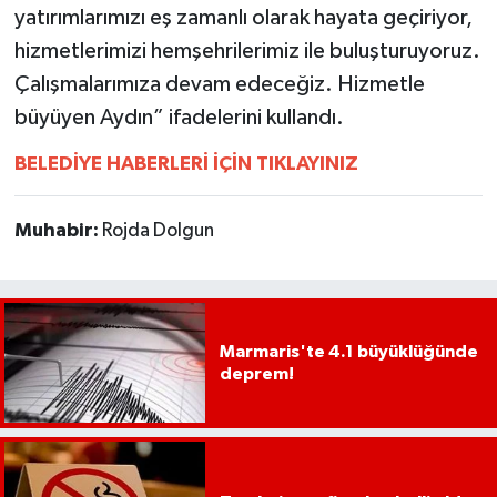
yatırımlarımızı eş zamanlı olarak hayata geçiriyor,
hizmetlerimizi hemşehrilerimiz ile buluşturuyoruz.
Çalışmalarımıza devam edeceğiz. Hizmetle
büyüyen Aydın” ifadelerini kullandı.
BELEDİYE HABERLERİ İÇİN TIKLAYINIZ
Muhabir:
Rojda Dolgun
Marmaris'te 4.1 büyüklüğünde
deprem!