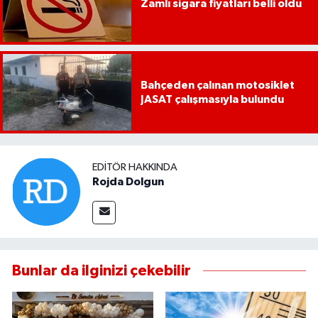
Zamlı sigara fiyatları belli oldu
Bahçeden çalınan motosiklet
JASAT çalışmasıyla bulundu
EDITÖR HAKKINDA
Rojda Dolgun
Bunlar da ilginizi çekebilir