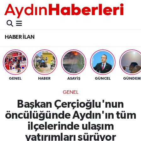
GÜNCEL
Aydın Nöbetçi Eczaneler
HABER İLAN
POLİTİKA
Aydın Hava Durumu
BELEDİYELER
Aydin Namaz Vakitleri
ASAYİŞ
Aydın Trafik Yoğunluk Haritası
GENEL
HABER
ASAYİŞ
GÜNCEL
GÜNDEM
EKONOMİ
Süper Lig Puan Durumu ve Fikstür
GENEL
Başkan Çerçioğlu'nun
BÜLTEN
Tüm Manşetler
öncülüğünde Aydın'ın tüm
ÇEVRE
Son Dakika Haberleri
ilçelerinde ulaşım
yatırımları sürüyor
DIŞ
Haber Arşivi