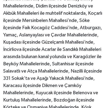
YEREL
Mahallelerinde, Didim ilçesinde Denizköy ve
Akbük Mahalleleri ile muhtelif noktalarda, Koçarlı
AFYON
ilçesinde Mersinbelen Mahallesi’nde, Söke
AFYONKARAHİSAR
ilçesinde Faik Kocagöz Caddesi’nde, Atburgazı,
Yamaç, Aslanyaylası ve Çavdar Mahallelerinde,
AYDIN
Kuşadası ilçesinde Güzelçamlı Mahallesi’nde,
İncirliova ilçesinde Acarlar ile Sandıklı Mahalleleri
DENİZLİ
arasında bulunan kanal yolunda ve Karagözler ile
İZMİR
Beyköy Mahallelerinde, Sultanhisar ilçesinde
Salavatlı ve Atça Mahallelerinde, Nazilli ilçesinde
KÜTAHYA
331 Sokak’ta ve Aşağı Yakacık Mahallesi’nde,
Karacasu ilçesinde Dikmen ve Çamköy
MANİSA
Mahallelerinde, Kuyucak ilçesinde Belenova ve
Kurtuluş Mahallelerinde, Bozdoğan ilçesinde
MUĞLA
Körteke ve Osmaniye Mahallelerinde, Köşk