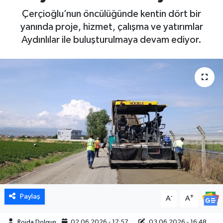
Çerçioğlu’nun öncülüğünde kentin dört bir
DÜNYA
yanında proje, hizmet, çalışma ve yatırımlar
Aydınlılar ile buluşturulmaya devam ediyor.
EGE
EĞİTİM
EKOLOJİ VE ÇEVRE
BİLİM VE TEKNOLOJİ
GENEL
GÜNDEM
HABERDE İNSAN
Paylaş
-
+
A
A
KÜLTÜR SANAT
Rojda Dolgun
02.06.2026 - 17:57
03.06.2026 - 16:48