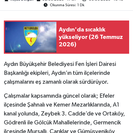
Okunma Süresi: 1 Dk
MAGAZİN
ÖZEL HABER
Aydın'da sıcaklık
yükseliyor (26 Temmuz
2026)
SAĞLIK
ŞİRKET HABERLERİ
Aydın Büyükşehir Belediyesi Fen İşleri Dairesi
Başkanlığı ekipleri, Aydın’ın tüm ilçelerinde
SİYASET
çalışmalarını eş zamanlı olarak sürdürüyor.
SPOR
Çalışmalar kapsamında güncel olarak; Efeler
ilçesinde Şahnalı ve Kemer Mezarlıklarında, A1
TEKNOLOJİ
kanal yolunda, Zeybek 3. Cadde’de ve Ortaköy,
YAŞAM
Gödrenli ile Gölcük Mahallelerinde, Germencik
ilçesinde Mursallı, Çarıklar ve Gümüşyeniköy