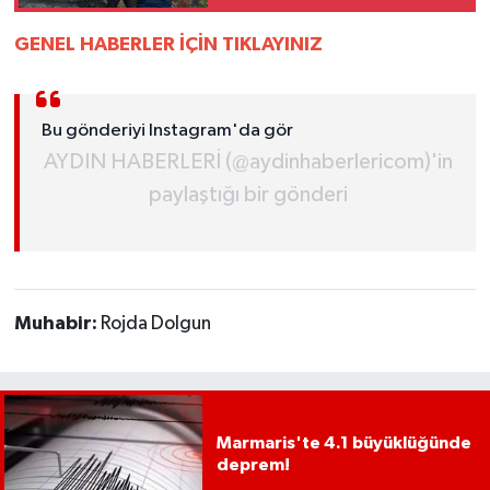
müdahale etti
UŞAK
GENEL HABERLER İÇİN TIKLAYINIZ
YURT
Bu gönderiyi Instagram'da gör
AYDIN HABERLERİ (@aydinhaberlericom)'in
paylaştığı bir gönderi
Muhabir:
Rojda Dolgun
Marmaris'te 4.1 büyüklüğünde
deprem!