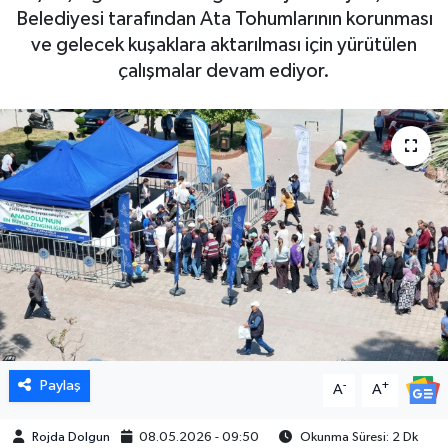
Belediyesi tarafından Ata Tohumlarının korunması
DÜNYA
ve gelecek kuşaklara aktarılması için yürütülen
çalışmalar devam ediyor.
EGE
EĞİTİM
EKOLOJİ VE ÇEVRE
BİLİM VE TEKNOLOJİ
GENEL
GÜNDEM
Paylaş
-
+
A
A
HABERDE İNSAN
Rojda Dolgun
08.05.2026 - 09:50
Okunma Süresi: 2 Dk
KÜLTÜR SANAT