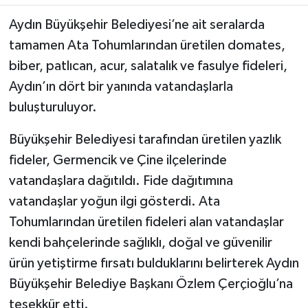
Aydın Büyükşehir Belediyesi’ne ait seralarda
MAGAZİN
tamamen Ata Tohumlarından üretilen domates,
biber, patlıcan, acur, salatalık ve fasulye fideleri,
ÖZEL HABER
Aydın’ın dört bir yanında vatandaşlarla
SAĞLIK
buluşturuluyor.
ŞİRKET HABERLERİ
Büyükşehir Belediyesi tarafından üretilen yazlık
fideler, Germencik ve Çine ilçelerinde
SİYASET
vatandaşlara dağıtıldı. Fide dağıtımına
vatandaşlar yoğun ilgi gösterdi. Ata
SPOR
Tohumlarından üretilen fideleri alan vatandaşlar
kendi bahçelerinde sağlıklı, doğal ve güvenilir
TEKNOLOJİ
ürün yetiştirme fırsatı bulduklarını belirterek Aydın
YAŞAM
Büyükşehir Belediye Başkanı Özlem Çerçioğlu’na
teşekkür etti.