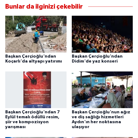
Bunlar da ilginizi çekebilir
Başkan Çerçioğlu'ndan
Başkan Çerçioğlu'ndan
Koçarlı'da altyapı yatırımı
Didim'de yaz konseri
Başkan Çerçioğlu'ndan 7
Başkan Çerçioğlu'nun ağız
Eylül temalı ödüllü resim,
ve diş sağlığı hizmetleri
şiir ve kompozisyon
Aydın'ın her noktasına
yarışması
ulaşıyor