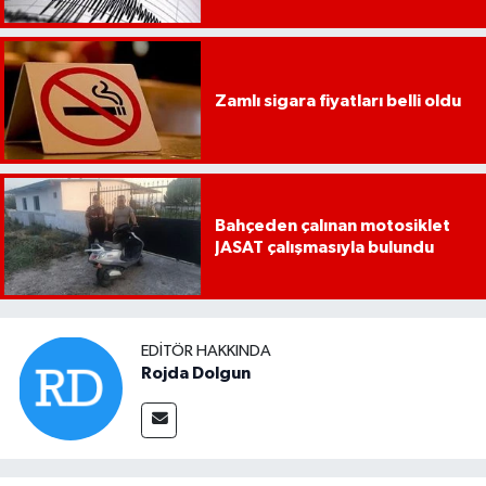
Zamlı sigara fiyatları belli oldu
Bahçeden çalınan motosiklet
JASAT çalışmasıyla bulundu
EDITÖR HAKKINDA
Rojda Dolgun