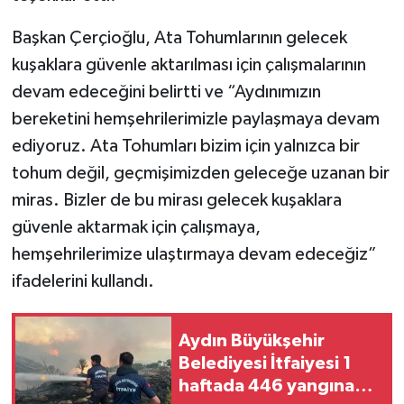
YEREL
Başkan Çerçioğlu, Ata Tohumlarının gelecek
AFYON
kuşaklara güvenle aktarılması için çalışmalarının
devam edeceğini belirtti ve “Aydınımızın
AFYONKARAHİSAR
bereketini hemşehrilerimizle paylaşmaya devam
AYDIN
ediyoruz. Ata Tohumları bizim için yalnızca bir
tohum değil, geçmişimizden geleceğe uzanan bir
DENİZLİ
miras. Bizler de bu mirası gelecek kuşaklara
güvenle aktarmak için çalışmaya,
İZMİR
hemşehrilerimize ulaştırmaya devam edeceğiz”
ifadelerini kullandı.
KÜTAHYA
MANİSA
Aydın Büyükşehir
Belediyesi İtfaiyesi 1
MUĞLA
haftada 446 yangına