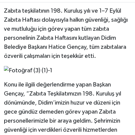
Zabıta teşkilatının 198. Kuruluş yılı ve 1–7 Eylül
MAGAZİN
Zabıta Haftası dolayısıyla halkın güvenliği, sağlığı
ve mutluluğu için görev yapan tüm zabıta
ÖZEL HABER
personelinin Zabıta Haftasını kutlayan Didim
SAĞLIK
Belediye Başkanı Hatice Gençay, tüm zabıtalara
özverili çalışmaları için teşekkür etti.
ŞİRKET HABERLERİ
SİYASET
Konu ile ilgili değerlendirme yapan Başkan
SPOR
Gençay, “Zabıta Teşkilatımızın 198. Kuruluş yıl
dönümünde, Didim’imizin huzur ve düzeni için
TEKNOLOJİ
gece gündüz demeden görev yapan Zabıta
personellerimizle bir araya geldim. Şehrimizin
YAŞAM
güvenliği için verdikleri özverili hizmetlerden