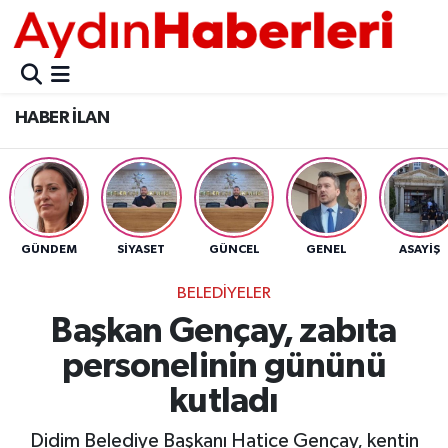
GÜNCEL
Aydın Nöbetçi Eczaneler
HABER İLAN
POLİTİKA
Aydın Hava Durumu
BELEDİYELER
Aydin Namaz Vakitleri
ASAYİŞ
Aydın Trafik Yoğunluk Haritası
GÜNDEM
SİYASET
GÜNCEL
GENEL
ASAYİŞ
EKONOMİ
Süper Lig Puan Durumu ve Fikstür
BELEDİYELER
Başkan Gençay, zabıta
BÜLTEN
Tüm Manşetler
personelinin gününü
ÇEVRE
Son Dakika Haberleri
kutladı
DIŞ
Haber Arşivi
Didim Belediye Başkanı Hatice Gençay, kentin