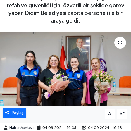
refah ve güvenliği için, özverili bir şekilde görev
DÜNYA
yapan Didim Belediyesi zabıta personeli ile bir
araya geldi.
EGE
EĞİTİM
EKOLOJİ VE ÇEVRE
BİLİM VE TEKNOLOJİ
GENEL
GÜNDEM
Paylaş
-
+
A
A
HABERDE İNSAN
Haber Merkezi
04.09.2024 - 16:35
04.09.2024 - 16:48
KÜLTÜR SANAT