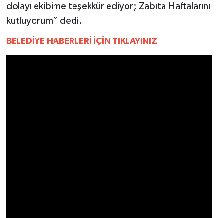
YEREL
dolayı ekibime teşekkür ediyor; Zabıta Haftalarını
kutluyorum” dedi.
AFYON
BELEDİYE HABERLERİ İÇİN TIKLAYINIZ
AFYONKARAHİSAR
AYDIN
DENİZLİ
İZMİR
KÜTAHYA
MANİSA
MUĞLA