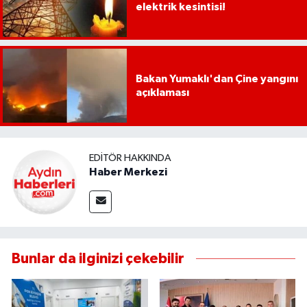
elektrik kesintisi!
Bakan Yumaklı'dan Çine yangını
açıklaması
EDITÖR HAKKINDA
Haber Merkezi
Bunlar da ilginizi çekebilir