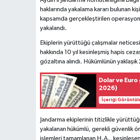
haklarında yakalama kararı bulunan kişi
MAGAZİN
kapsamda gerçekleştirilen operasyon 
yakalandı.
ÖZEL HABER
Ekiplerin yürüttüğü çalışmalar netices
SAĞLIK
hakkında 10 yıl kesinleşmiş hapis ceza
gözaltına alındı. Hükümlünün yaklaşık 2
ŞİRKET HABERLERİ
SİYASET
Dolar ve Euro
2026)
SPOR
İçeriği Görüntül
TEKNOLOJİ
Jandarma ekiplerinin titizlikle yürütt
YAŞAM
yakalanan hükümlü, gerekli güvenlik ön
işlemleri tamamlanan H.A., kesinleşen