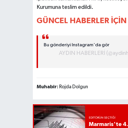
YEREL
Kurumuna teslim edildi.
AFYON
GÜNCEL HABERLER İÇİN 
AFYONKARAHİSAR
Bu gönderiyi Instagram'da gör
AYDIN
AYDIN HABERLERİ (@aydinhab
DENİZLİ
İZMİR
Muhabir:
Rojda Dolgun
KÜTAHYA
MANİSA
MUĞLA
EDITÖRÜN SEÇTIĞI
Marmaris'te 4