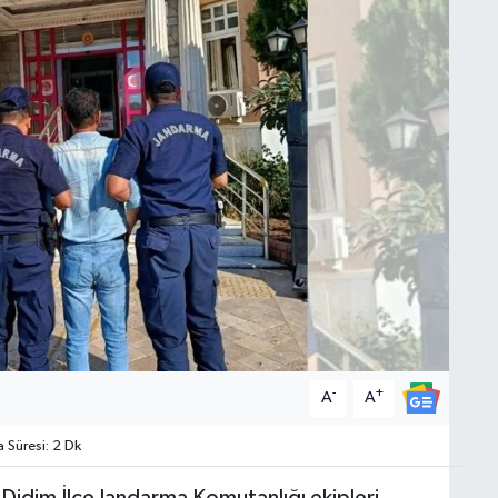
-
+
A
A
Süresi: 2 Dk
 Didim İlçe Jandarma Komutanlığı ekipleri,