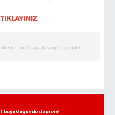
TIKLAYINIZ
erlericom)'in paylaştığı bir gönderi
.1 büyüklüğünde deprem!