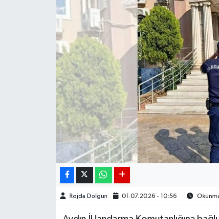
DÜNYA
EGE
EĞİTİM
EKOLOJİ VE ÇEVRE
BİLİM VE TEKNOLOJİ
GENEL
GÜNDEM
HABERDE İNSAN
Rojda Dolgun
01.07.2026 - 10:56
Okunma 
KÜLTÜR SANAT
Aydın İl Jandarma Komutanlığına bağlı