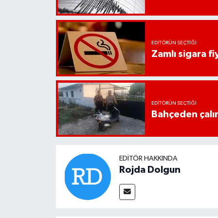
UŞAK
YURT
EDITÖRÜN SEÇTIĞI
Zamlı sigara fiy
EDITÖRÜN SEÇTIĞI
Bahçeden çalın
EDITÖR HAKKINDA
Rojda Dolgun