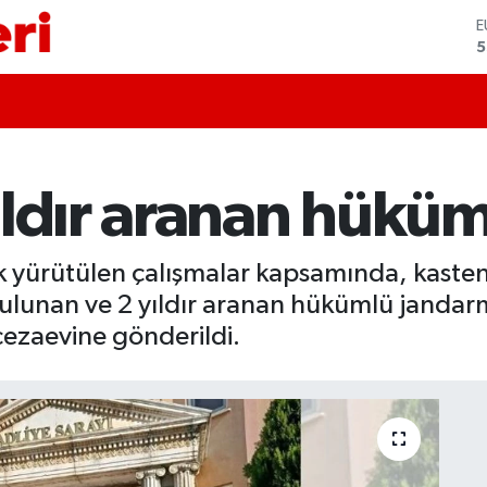
S
6
G
6
B
1
B
6
ıldır aranan hüküm
D
4
E
5
lik yürütülen çalışmalar kapsamında, kas
 bulunan ve 2 yıldır aranan hükümlü jandar
cezaevine gönderildi.