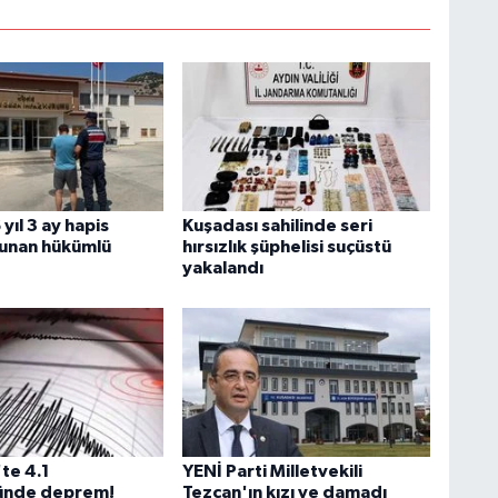
yıl 3 ay hapis
Kuşadası sahilinde seri
lunan hükümlü
hırsızlık şüphelisi suçüstü
yakalandı
te 4.1
YENİ Parti Milletvekili
ünde deprem!
Tezcan'ın kızı ve damadı