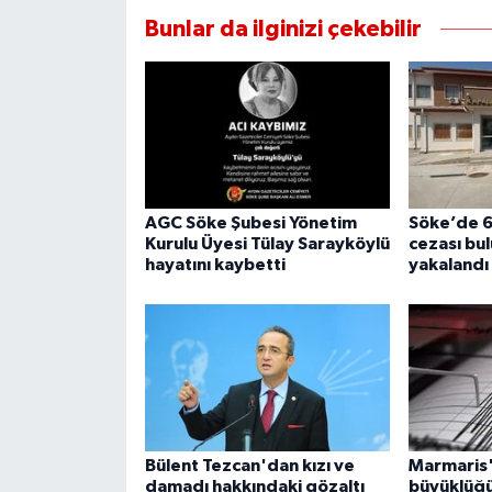
Bunlar da ilginizi çekebilir
AGC Söke Şubesi Yönetim
Söke’de 6 
Kurulu Üyesi Tülay Sarayköylü
cezası bu
hayatını kaybetti
yakalandı
Bülent Tezcan'dan kızı ve
Marmaris'
damadı hakkındaki gözaltı
büyüklüğ