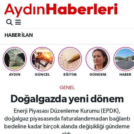
GÜNCEL
Aydın Nöbetçi Eczaneler
HABER İLAN
POLİTİKA
Aydın Hava Durumu
BELEDİYELER
Aydin Namaz Vakitleri
ASAYİŞ
Aydın Trafik Yoğunluk Haritası
AYDIN
GÜNCEL
EĞİTİM
GÜNDEM
HABER
EKONOMİ
Süper Lig Puan Durumu ve Fikstür
GENEL
Doğalgazda yeni dönem
BÜLTEN
Tüm Manşetler
Enerji Piyasası Düzenleme Kurumu (EPDK),
ÇEVRE
Son Dakika Haberleri
doğalgaz piyasasında faturalandırmadan bağlantı
bedeline kadar birçok alanda değişikliği gündeme
DIŞ
Haber Arşivi