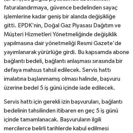
faturalandırmaya, güvence bedelinden sayaç
MAGAZİN
işlemlerine kadar geniş bir alanda değişikliğe
gitti. EPDK'nin, Doğal Gaz Piyasası Dağıtım ve
ÖZEL HABER
Müşteri Hizmetleri Yönetmeliğinde değişiklik
yapılmasına dair yönetmeliği Resmi Gazete'de
SAĞLIK
yayımlanarak yürürlüğe girdi. Bu kapsamda abone
ŞİRKET HABERLERİ
bağlantı bedeli, bağlantı anlaşması sırasında bir
defaya mahsus tahsil edilecek. Servis hattı
SİYASET
imalatına başlanmamış olması halinde, başvuru
üzerine bedel 5 iş günü içinde iade edilecek.
SPOR
Servis hattı için gerekli izin başvuruları, bağlantı
TEKNOLOJİ
bedelinin tahsilinden itibaren en geç 5 iş günü
içinde tamamlanacak. Başvuruların ilgili
YAŞAM
mercilerce belirli tarihlerde kabul edilmesi