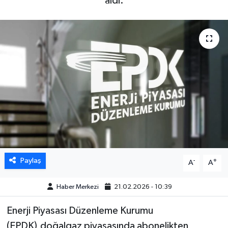
aldı.
DÜNYA
EGE
EĞİTİM
EKOLOJİ VE ÇEVRE
BİLİM VE TEKNOLOJİ
GENEL
Paylaş
-
+
A
A
GÜNDEM
Haber Merkezi
21.02.2026 - 10:39
HABERDE İNSAN
Enerji Piyasası Düzenleme Kurumu
(EPDK),doğalgaz piyasasında abonelikten
KÜLTÜR SANAT