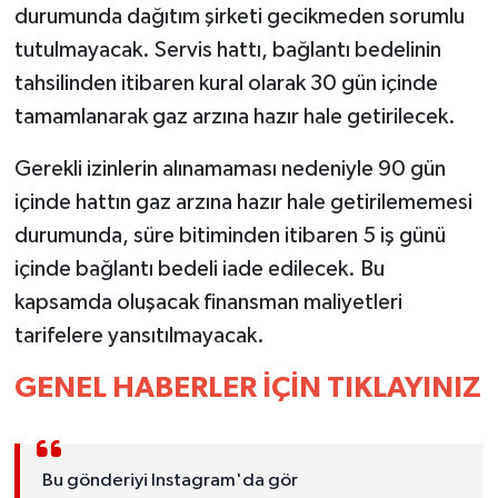
YEREL
durumunda dağıtım şirketi gecikmeden sorumlu
tutulmayacak. Servis hattı, bağlantı bedelinin
AFYON
tahsilinden itibaren kural olarak 30 gün içinde
tamamlanarak gaz arzına hazır hale getirilecek.
AFYONKARAHİSAR
Gerekli izinlerin alınamaması nedeniyle 90 gün
AYDIN
içinde hattın gaz arzına hazır hale getirilememesi
DENİZLİ
durumunda, süre bitiminden itibaren 5 iş günü
içinde bağlantı bedeli iade edilecek. Bu
İZMİR
kapsamda oluşacak finansman maliyetleri
tarifelere yansıtılmayacak.
KÜTAHYA
GENEL HABERLER İÇİN TIKLAYINIZ
MANİSA
MUĞLA
Bu gönderiyi Instagram'da gör