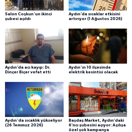
Salon Coşkun'un ikinci
Aydın’da sıcaklar etkisini
şubesi açıldı
artırıyor (1 Ağustos 2026)
Aydın’da acı kayıp: Dr.
Aydın'ın 10 ilçesinde
Dinçer Biçer vefat etti
elektrik kesintisi olacak
Aydın'da sıcaklık yükseliyor
Başdaş Market, Aydın’daki
(26 Temmuz 2026)
6’ncı şubesini açıyor: Açılışa
özel şok kampanya