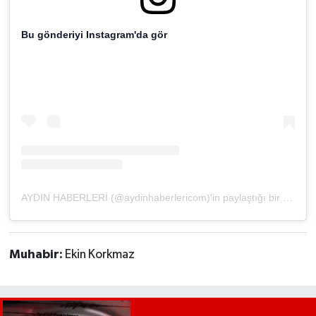
YEREL
Bu gönderiyi Instagram'da gör
AFYON
AFYONKARAHİSAR
AYDIN
DENİZLİ
İZMİR
AYDIN HABERLERİ (@aydinhaberlericom)'in paylaştığı bir gönderi
KÜTAHYA
Muhabir:
Ekin Korkmaz
MANİSA
MUĞLA