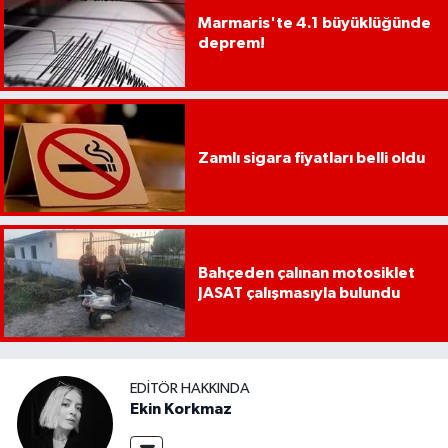
UŞAK
Marmaris'te 4.1 büyüklüğünde
deprem!
YURT
Zamlı sigara fiyatları belli oldu
Bahçeden çalınan motosiklet
JASAT çalışmasıyla bulundu
EDITÖR HAKKINDA
Ekin Korkmaz