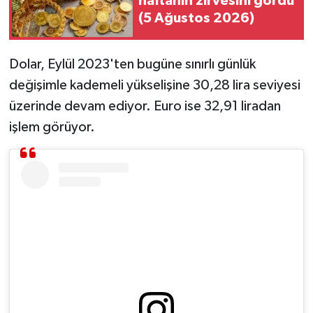
haftanın zirvesini gördü
(5 Ağustos 2026)
MAGAZİN
Dolar, Eylül 2023'ten bugüne sınırlı günlük
ÖZEL HABER
değişimle kademeli yükselişine 30,28 lira seviyesi
SAĞLIK
üzerinde devam ediyor. Euro ise 32,91 liradan
işlem görüyor.
ŞİRKET HABERLERİ
SİYASET
SPOR
TEKNOLOJİ
YAŞAM