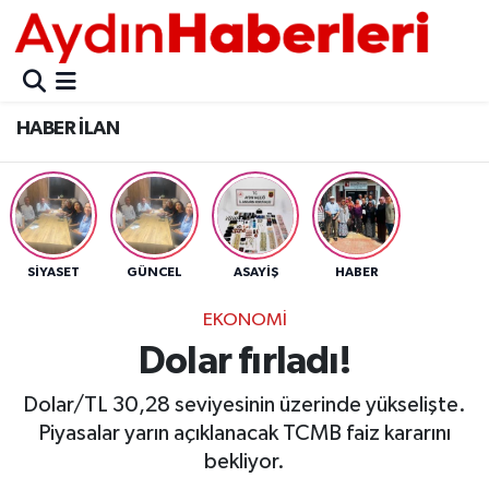
GÜNCEL
Aydın Nöbetçi Eczaneler
HABER İLAN
POLİTİKA
Aydın Hava Durumu
BELEDİYELER
Aydin Namaz Vakitleri
ASAYİŞ
Aydın Trafik Yoğunluk Haritası
SİYASET
GÜNCEL
ASAYİŞ
HABER
EKONOMİ
Süper Lig Puan Durumu ve Fikstür
EKONOMİ
Dolar fırladı!
BÜLTEN
Tüm Manşetler
Dolar/TL 30,28 seviyesinin üzerinde yükselişte.
ÇEVRE
Son Dakika Haberleri
Piyasalar yarın açıklanacak TCMB faiz kararını
bekliyor.
DIŞ
Haber Arşivi