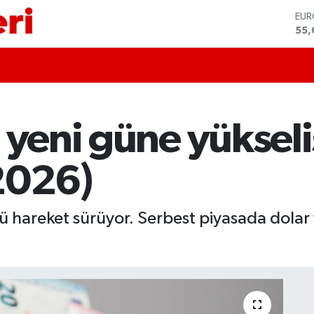
STE
64,
GRA
651
BİS
13.
BIT
64.
 yeni güne yükseli
DO
47,
EU
2026)
55,
lü hareket sürüyor. Serbest piyasada dolar