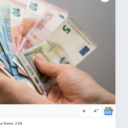
-
+
A
A
 Süresi: 2 Dk