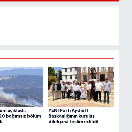
um açıkladı:
YENİ Parti Aydın İl
20 bağımsız bölüm
Başkanlığının kuruluş
lı
dilekçesi teslim edildi!