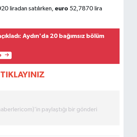
0 liradan satılırken,
euro
52,7870 lira
çıkladı: Aydın'da 20 bağımsız bölüm
e
TIKLAYINIZ
erlericom)'in paylaştığı bir gönderi