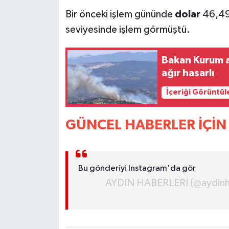
YEREL
Bir önceki işlem gününde
dolar
46,492
seviyesinde işlem görmüştü.
AFYON
AFYONKARAHİSAR
Bakan Kurum a
ağır hasarlı
AYDIN
İçeriği Görüntül
DENİZLİ
GÜNCEL HABERLER İÇİN 
İZMİR
KÜTAHYA
Bu gönderiyi Instagram'da gör
AYDIN HABERLERİ (@aydinhab
MANİSA
MUĞLA