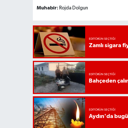
UŞAK
Muhabir:
Rojda Dolgun
YURT
EDITÖRÜN SEÇTIĞI
Zamlı sigara fiy
EDITÖRÜN SEÇTIĞI
Bahçeden çalın
EDITÖRÜN SEÇTIĞI
Aydın'da bugün 