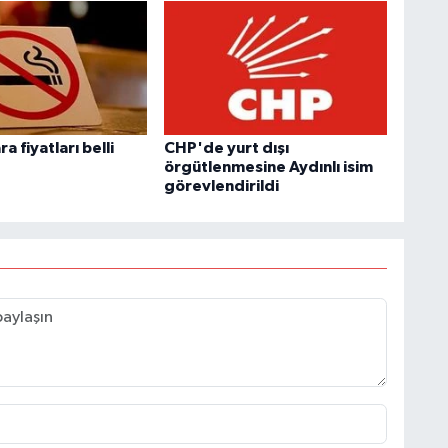
a fiyatları belli
CHP'de yurt dışı
örgütlenmesine Aydınlı isim
görevlendirildi