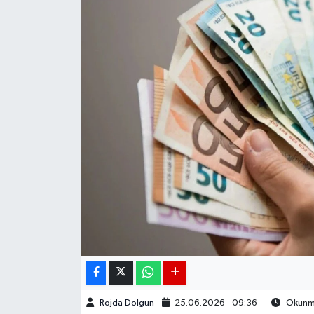
DÜNYA
EGE
EĞİTİM
EKOLOJİ VE ÇEVRE
BİLİM VE TEKNOLOJİ
GENEL
GÜNDEM
HABERDE İNSAN
Rojda Dolgun
25.06.2026 - 09:36
Okunma
KÜLTÜR SANAT