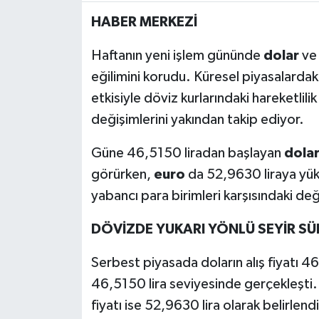
HABER MERKEZİ
MAGAZİN
Haftanın yeni işlem gününde
dolar
v
ÖZEL HABER
eğilimini korudu. Küresel piyasalardaki
etkisiyle döviz kurlarındaki hareketlili
SAĞLIK
değişimlerini yakından takip ediyor.
ŞİRKET HABERLERİ
Güne 46,5150 liradan başlayan
dola
görürken,
euro
da 52,9630 liraya yükse
SİYASET
yabancı para birimleri karşısındaki d
SPOR
DÖVİZDE YUKARI YÖNLÜ SEYİR S
TEKNOLOJİ
Serbest piyasada doların alış fiyatı 46,
46,5150 lira seviyesinde gerçekleşti
YAŞAM
fiyatı ise 52,9630 lira olarak belirlendi