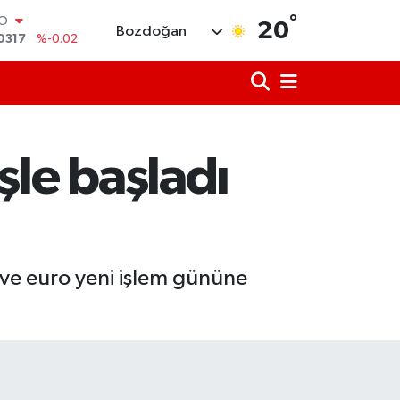
°
RLİN
20
Bozdoğan
2463
%0.07
M ALTIN
0.40
%0.45
T100
799
%70
COIN
225,61
%-0.63
şle başladı
LAR
7143
%0.16
RO
0317
%-0.02
 ve euro yeni işlem gününe