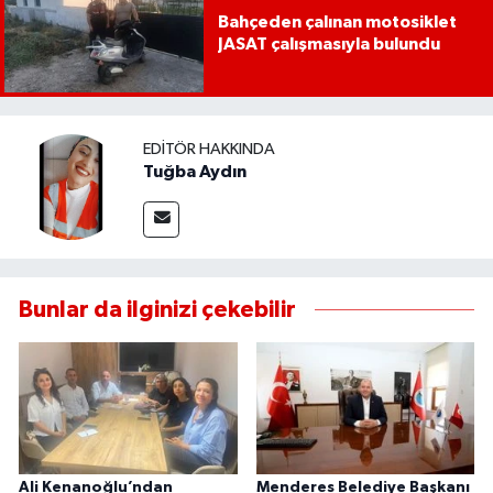
UŞAK
Bahçeden çalınan motosiklet
JASAT çalışmasıyla bulundu
YURT
EDITÖR HAKKINDA
Tuğba Aydın
Bunlar da ilginizi çekebilir
Ali Kenanoğlu’ndan
Menderes Belediye Başkanı