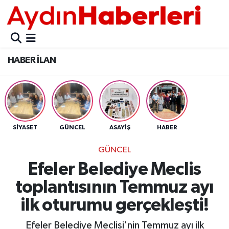
GÜNCEL
Aydın Nöbetçi Eczaneler
HABER İLAN
POLİTİKA
Aydın Hava Durumu
BELEDİYELER
Aydin Namaz Vakitleri
ASAYİŞ
Aydın Trafik Yoğunluk Haritası
SİYASET
GÜNCEL
ASAYİŞ
HABER
EKONOMİ
Süper Lig Puan Durumu ve Fikstür
GÜNCEL
Efeler Belediye Meclis
BÜLTEN
Tüm Manşetler
toplantısının Temmuz ayı
ÇEVRE
Son Dakika Haberleri
ilk oturumu gerçekleşti!
DIŞ
Haber Arşivi
Efeler Belediye Meclisi'nin Temmuz ayı ilk