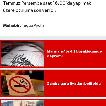
YEREL
Temmuz Perşembe saat 16.00'da yapılmak
üzere oturuma son verildi.
AFYON
Muhabir:
Tuğba Aydın
AFYONKARAHİSAR
AYDIN
DENİZLİ
Marmaris'te 4.1 büyüklüğünde
deprem!
İZMİR
KÜTAHYA
Zamlı sigara fiyatları belli oldu
MANİSA
MUĞLA