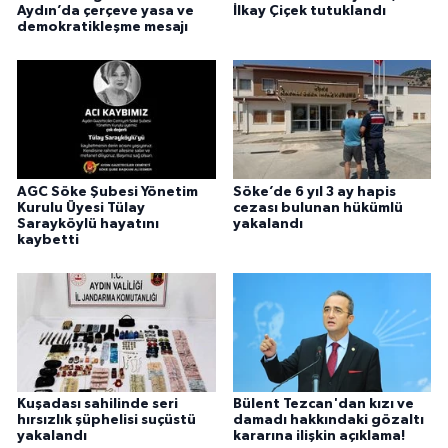
Aydın’da çerçeve yasa ve
İlkay Çiçek tutuklandı
demokratikleşme mesajı
AGC Söke Şubesi Yönetim
Söke’de 6 yıl 3 ay hapis
Kurulu Üyesi Tülay
cezası bulunan hükümlü
Sarayköylü hayatını
yakalandı
kaybetti
Kuşadası sahilinde seri
Bülent Tezcan'dan kızı ve
hırsızlık şüphelisi suçüstü
damadı hakkındaki gözaltı
yakalandı
kararına ilişkin açıklama!