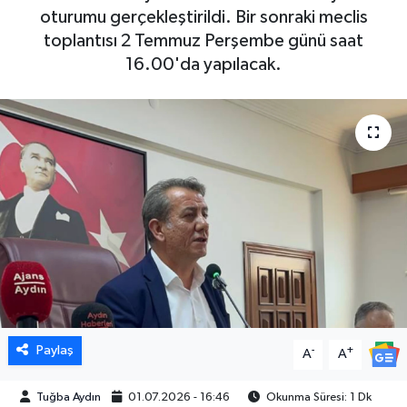
oturumu gerçekleştirildi. Bir sonraki meclis
DÜNYA
toplantısı 2 Temmuz Perşembe günü saat
16.00'da yapılacak.
EGE
EĞİTİM
EKOLOJİ VE ÇEVRE
BİLİM VE TEKNOLOJİ
GENEL
GÜNDEM
Paylaş
-
+
A
A
HABERDE İNSAN
Tuğba Aydın
01.07.2026 - 16:46
Okunma Süresi: 1 Dk
KÜLTÜR SANAT