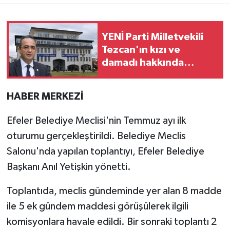
MAGAZİN
YENİ Parti Milletvekili
Tezcan'ın kızı ve
ÖZEL HABER
damadı hakkında
gözaltı kararı!
SAĞLIK
HABER MERKEZİ
ŞİRKET HABERLERİ
Efeler Belediye Meclisi'nin Temmuz ayı ilk
SİYASET
oturumu gerçekleştirildi. Belediye Meclis
Salonu'nda yapılan toplantıyı, Efeler Belediye
SPOR
Başkanı Anıl Yetişkin yönetti.
TEKNOLOJİ
Toplantıda, meclis gündeminde yer alan 8 madde
ile 5 ek gündem maddesi görüşülerek ilgili
YAŞAM
komisyonlara havale edildi. Bir sonraki toplantı 2