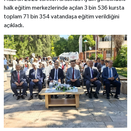
YEREL
halk eğitim merkezlerinde açılan 3 bin 536 kursta
toplam 71 bin 354 vatandaşa eğitim verildiğini
AFYON
açıkladı.
AFYONKARAHİSAR
AYDIN
DENİZLİ
İZMİR
KÜTAHYA
MANİSA
MUĞLA