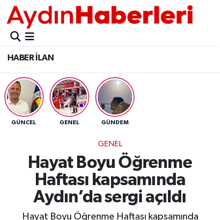
GÜNCEL
Aydın Nöbetçi Eczaneler
HABER İLAN
POLİTİKA
Aydın Hava Durumu
BELEDİYELER
Aydin Namaz Vakitleri
ASAYİŞ
Aydın Trafik Yoğunluk Haritası
GÜNCEL
GENEL
GÜNDEM
EKONOMİ
Süper Lig Puan Durumu ve Fikstür
GENEL
Hayat Boyu Öğrenme
BÜLTEN
Tüm Manşetler
Haftası kapsamında
ÇEVRE
Son Dakika Haberleri
Aydın’da sergi açıldı
DIŞ
Haber Arşivi
Hayat Boyu Öğrenme Haftası kapsamında