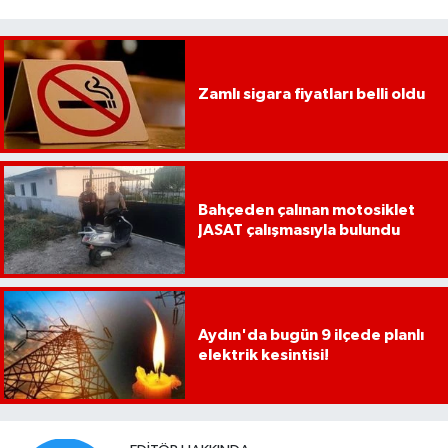
Zamlı sigara fiyatları belli oldu
Bahçeden çalınan motosiklet
JASAT çalışmasıyla bulundu
Aydın'da bugün 9 ilçede planlı
elektrik kesintisi!