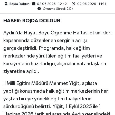
Rojda Dolgun
02.06.2026 - 12:42
02.06.2026 - 14:11
Okunma Süresi: 2 Dk
MAGAZİN
HABER: ROJDA DOLGUN
ÖZEL HABER
Aydın’da Hayat Boyu Öğrenme Haftası etkinlikleri
SAĞLIK
kapsamında düzenlenen serginin açılışı
gerçekleştirildi. Programda, halk eğitim
ŞİRKET HABERLERİ
merkezlerinde yürütülen eğitim faaliyetleri ve
kursiyerlerin hazırladığı çalışmalar vatandaşların
SİYASET
ziyaretine açıldı.
SPOR
İl Milli Eğitim Müdürü Mehmet Yiğit, açılışta
TEKNOLOJİ
yaptığı konuşmada halk eğitim merkezlerinin her
yaştan bireye yönelik eğitim faaliyetlerini
YAŞAM
sürdürdüğünü belirtti. Yiğit, 1 Eylül 2025 ile 1
Haziran 2026 tarihleri arasında Aydın genelindeki