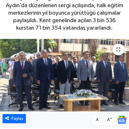
Aydın’da düzenlenen sergi açılışında, halk eğitim
DÜNYA
merkezlerinin yıl boyunca yürüttüğü çalışmalar
paylaşıldı. Kent genelinde açılan 3 bin 536
EGE
kurstan 71 bin 354 vatandaş yararlandı.
EĞİTİM
EKOLOJİ VE ÇEVRE
BİLİM VE TEKNOLOJİ
GENEL
GÜNDEM
HABERDE İNSAN
Paylaş
-
+
A
A
KÜLTÜR SANAT