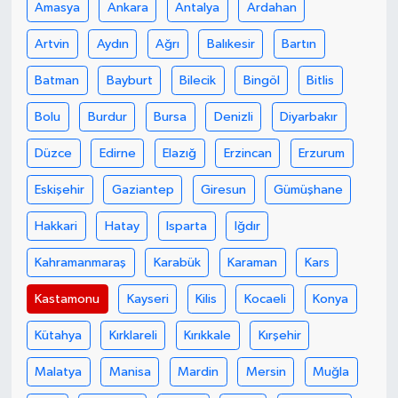
Amasya
Ankara
Antalya
Ardahan
MAGAZİN
Artvin
Aydın
Ağrı
Balıkesir
Bartın
Batman
Bayburt
Bilecik
Bingöl
Bitlis
ÖZEL HABER
Bolu
Burdur
Bursa
Denizli
Diyarbakır
SAĞLIK
Düzce
Edirne
Elazığ
Erzincan
Erzurum
ŞİRKET HABERLERİ
Eskişehir
Gaziantep
Giresun
Gümüşhane
SİYASET
Hakkari
Hatay
Isparta
Iğdır
Kahramanmaraş
Karabük
Karaman
Kars
SPOR
Kastamonu
Kayseri
Kilis
Kocaeli
Konya
TEKNOLOJİ
Kütahya
Kırklareli
Kırıkkale
Kırşehir
YAŞAM
Malatya
Manisa
Mardin
Mersin
Muğla