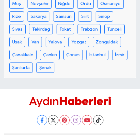
YEREL
Muş
Nevşehir
Niğde
Ordu
Osmaniye
Rize
Sakarya
Samsun
Siirt
Sinop
AFYON
Sivas
Tekirdağ
Tokat
Trabzon
Tunceli
AFYONKARAHİSAR
Uşak
Van
Yalova
Yozgat
Zonguldak
AYDIN
Çanakkale
Çankırı
Çorum
İstanbul
İzmir
DENİZLİ
Şanlıurfa
Şırnak
İZMİR
KÜTAHYA
MANİSA
MUĞLA