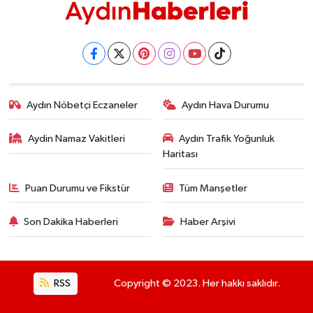
YEREL
AFYON
AFYONKARAHİSAR
Aydın Nöbetçi Eczaneler
Aydın Hava Durumu
AYDIN
Aydin Namaz Vakitleri
Aydın Trafik Yoğunluk
DENİZLİ
Haritası
İZMİR
Puan Durumu ve Fikstür
Tüm Manşetler
KÜTAHYA
Son Dakika Haberleri
Haber Arşivi
MANİSA
RSS
Copyright © 2023. Her hakkı saklıdır.
MUĞLA