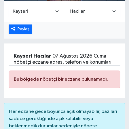
DÜNYA
EGE
Paylaş
EĞİTİM
EKOLOJİ VE ÇEVRE
Kayseri
Hacılar
07 Ağustos 2026 Cuma
nöbetçi eczane adres, telefon ve konumları
BİLİM VE TEKNOLOJİ
Bu bölgede nöbetçi bir eczane bulunamadı.
GENEL
GÜNDEM
Her eczane gece boyunca açık olmayabilir, bazıları
HABERDE İNSAN
sadece gerektiğinde açık kalabilir veya
beklenmedik durumlar nedeniyle nöbete
KÜLTÜR SANAT