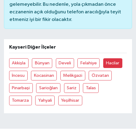
gelemeyebilir. Bu nedenle, yola çıkmadan önce
eczanenin açık olduğunu telefon aracılığıyla teyit
MAGAZİN
etmeniz iyi bir fikir olacaktır.
ÖZEL HABER
SAĞLIK
Kayseri Diğer İlçeler
ŞİRKET HABERLERİ
Akkişla
Bünyan
Develi
Felahiye
Hacilar
İncesu
Kocasinan
Melikgazi
Özvatan
SİYASET
Pinarbaşi
Sarioğlan
Sariz
Talas
SPOR
Tomarza
Yahyali
Yeşilhisar
TEKNOLOJİ
YAŞAM