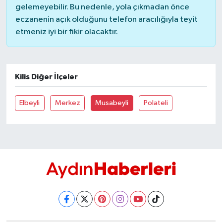
gelemeyebilir. Bu nedenle, yola çıkmadan önce
eczanenin açık olduğunu telefon aracılığıyla teyit
MAGAZİN
etmeniz iyi bir fikir olacaktır.
ÖZEL HABER
SAĞLIK
Kilis Diğer İlçeler
ŞİRKET HABERLERİ
Elbeyli
Merkez
Musabeyli
Polateli
SİYASET
SPOR
TEKNOLOJİ
YAŞAM