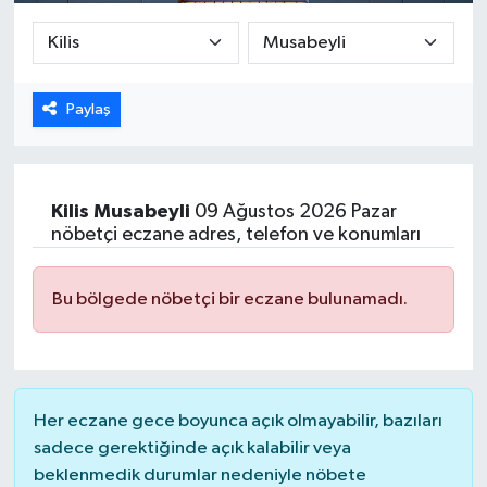
DÜNYA
EGE
Paylaş
EĞİTİM
EKOLOJİ VE ÇEVRE
Kilis
Musabeyli
09 Ağustos 2026 Pazar
nöbetçi eczane adres, telefon ve konumları
BİLİM VE TEKNOLOJİ
Bu bölgede nöbetçi bir eczane bulunamadı.
GENEL
GÜNDEM
Her eczane gece boyunca açık olmayabilir, bazıları
HABERDE İNSAN
sadece gerektiğinde açık kalabilir veya
beklenmedik durumlar nedeniyle nöbete
KÜLTÜR SANAT