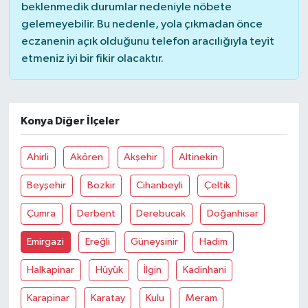
beklenmedik durumlar nedeniyle nöbete
gelemeyebilir. Bu nedenle, yola çıkmadan önce
MAGAZİN
eczanenin açık olduğunu telefon aracılığıyla teyit
etmeniz iyi bir fikir olacaktır.
ÖZEL HABER
SAĞLIK
Konya Diğer İlçeler
ŞİRKET HABERLERİ
Ahirli
Akören
Akşehir
Altinekin
SİYASET
Beyşehir
Bozkir
Cihanbeyli
Çeltik
SPOR
Çumra
Derbent
Derebucak
Doğanhisar
TEKNOLOJİ
Emirgazi
Ereğli
Güneysinir
Hadim
Halkapinar
Hüyük
İlgin
Kadinhani
YAŞAM
Karapinar
Karatay
Kulu
Meram