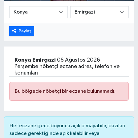
DÜNYA
EGE
Paylaş
EĞİTİM
EKOLOJİ VE ÇEVRE
Konya
Emirgazi
06 Ağustos 2026
Perşembe nöbetçi eczane adres, telefon ve
konumları
BİLİM VE TEKNOLOJİ
GENEL
Bu bölgede nöbetçi bir eczane bulunamadı.
GÜNDEM
HABERDE İNSAN
Her eczane gece boyunca açık olmayabilir, bazıları
sadece gerektiğinde açık kalabilir veya
KÜLTÜR SANAT