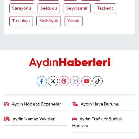
YEREL
Sarayönü
Selçuklu
Seydişehir
Taşkent
AFYON
Tuzlukçu
Yalihüyük
Yunak
AFYONKARAHİSAR
AYDIN
DENİZLİ
İZMİR
KÜTAHYA
Aydın Nöbetçi Eczaneler
Aydın Hava Durumu
MANİSA
Aydin Namaz Vakitleri
Aydın Trafik Yoğunluk
Haritası
MUĞLA