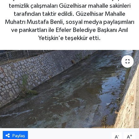
temizlik çalışmaları Güzelhisar mahalle sakinleri
DÜNYA
tarafından taktir edildi. Güzelhisar Mahalle
Muhatrı Mustafa Benli, sosyal medya paylaşımları
EGE
ve pankartları ile Efeler Belediye Başkanı Anıl
Yetişkin'e teşekkür etti.
EĞİTİM
EKOLOJİ VE ÇEVRE
BİLİM VE TEKNOLOJİ
GENEL
GÜNDEM
HABERDE İNSAN
Paylaş
-
+
A
A
KÜLTÜR SANAT