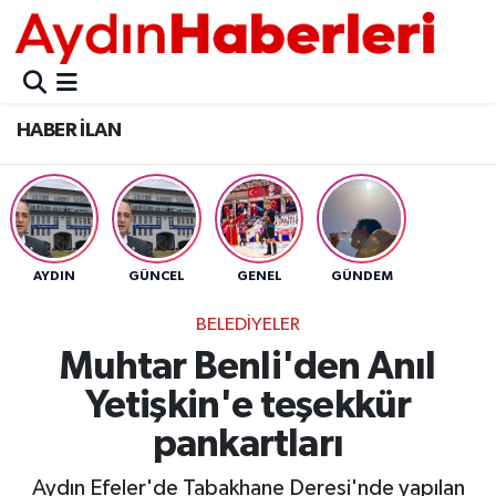
GÜNCEL
Aydın Nöbetçi Eczaneler
HABER İLAN
POLİTİKA
Aydın Hava Durumu
BELEDİYELER
Aydin Namaz Vakitleri
ASAYİŞ
Aydın Trafik Yoğunluk Haritası
AYDIN
GÜNCEL
GENEL
GÜNDEM
EKONOMİ
Süper Lig Puan Durumu ve Fikstür
BELEDİYELER
Muhtar Benli'den Anıl
BÜLTEN
Tüm Manşetler
Yetişkin'e teşekkür
ÇEVRE
Son Dakika Haberleri
pankartları
DIŞ
Haber Arşivi
Aydın Efeler'de Tabakhane Deresi'nde yapılan