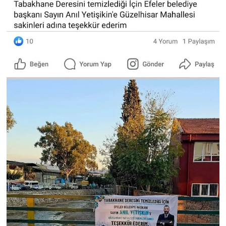
YEREL
AFYON
AFYONKARAHİSAR
AYDIN
DENİZLİ
İZMİR
KÜTAHYA
MANİSA
MUĞLA