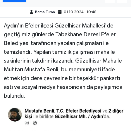
Berna Turan
01.10.2024 - 10:48
MAGAZİN
Aydın'ın Efeler ilçesi Güzelhisar Mahallesi'de
ÖZEL HABER
geçtiğimiz günlerde Tabakhane Deresi Efeler
Belediyesi tarafından yapılan çalışmaları ile
SAĞLIK
temizlendi. Yapılan temizlik çalışması mahalle
ŞİRKET HABERLERİ
sakinlerinin takdirini kazandı. Güzelhisar Mahalle
Muhtarı Mustafa Benli, bu memnuniyeti ifade
SİYASET
etmek için dere çevresine bir teşekkür pankartı
astı ve sosyal medya hesabından da paylaşımda
SPOR
bulundu.
TEKNOLOJİ
YAŞAM