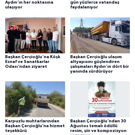
Aydın'ın her noktasına
gün yüzlerce vatandaş
ulaşıyor
faydalanıyor
Başkan Çerçioğlu'na Köşk
Başkan Çerçioğlu ulaşım
Esnaf ve Sanatkarlar
altyapısını güçlendiren
Odası'ndan ziyaret
çalışmaları Aydın'ın dört bir
yanında sürdürüyor
Karpuzlu muhtarlarından
Başkan Çerçioğlu'ndan 30
Başkan Çerçioğlu’na hizmet
Ağustos temalı ödüllü
teşekkürü
resim, şiir ve kompozisyon