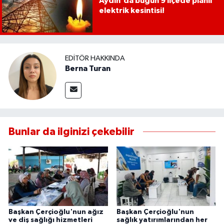
Aydın'da bugün 9 ilçede planlı
elektrik kesintisi!
EDITÖR HAKKINDA
Berna Turan
Bunlar da ilginizi çekebilir
Başkan Çerçioğlu'nun ağız
Başkan Çerçioğlu'nun
ve diş sağlığı hizmetleri
sağlık yatırımlarından her