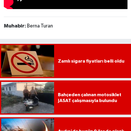
Muhabir:
Berna Turan
Zamlı sigara fiyatları belli oldu
Bahçeden çalınan motosiklet
JASAT çalışmasıyla bulundu