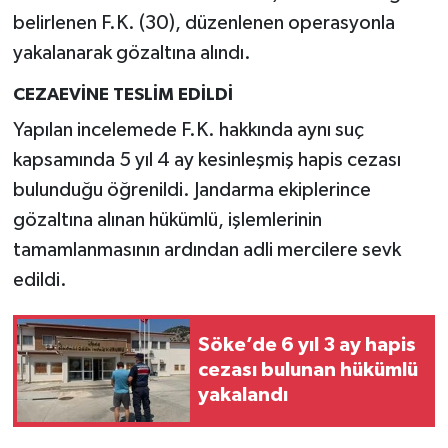
YEREL
belirlenen F.K. (30), düzenlenen operasyonla
yakalanarak gözaltına alındı.
AFYON
CEZAEVİNE TESLİM EDİLDİ
AFYONKARAHİSAR
Yapılan incelemede F.K. hakkında aynı suç
kapsamında 5 yıl 4 ay kesinleşmiş hapis cezası
AYDIN
bulunduğu öğrenildi. Jandarma ekiplerince
DENİZLİ
gözaltına alınan hükümlü, işlemlerinin
tamamlanmasının ardından adli mercilere sevk
İZMİR
edildi.
KÜTAHYA
Söke’de 6 yıl 3 ay hapis
MANİSA
cezası bulunan hükümlü
yakalandı
MUĞLA