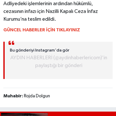
Adliyedeki işlemlerinin ardından hükümlü,
UŞAK
cezasının infazı için Nazilli Kapalı Ceza İnfaz
YURT
Kurumu’na teslim edildi.
GÜNCEL HABERLER İÇİN TIKLAYINIZ
Bu gönderiyi Instagram'da gör
AYDIN HABERLERİ (@aydinhaberlericom)'in
paylaştığı bir gönderi
Muhabir:
Rojda Dolgun