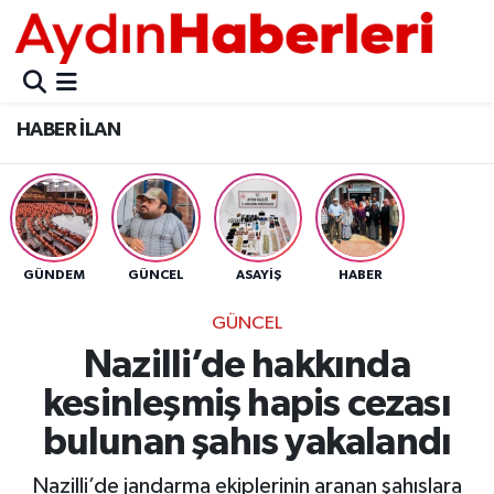
GÜNCEL
Aydın Nöbetçi Eczaneler
HABER İLAN
POLİTİKA
Aydın Hava Durumu
BELEDİYELER
Aydin Namaz Vakitleri
ASAYİŞ
Aydın Trafik Yoğunluk Haritası
GÜNDEM
GÜNCEL
ASAYİŞ
HABER
EKONOMİ
Süper Lig Puan Durumu ve Fikstür
GÜNCEL
Nazilli’de hakkında
BÜLTEN
Tüm Manşetler
kesinleşmiş hapis cezası
ÇEVRE
Son Dakika Haberleri
bulunan şahıs yakalandı
DIŞ
Haber Arşivi
Nazilli’de jandarma ekiplerinin aranan şahıslara