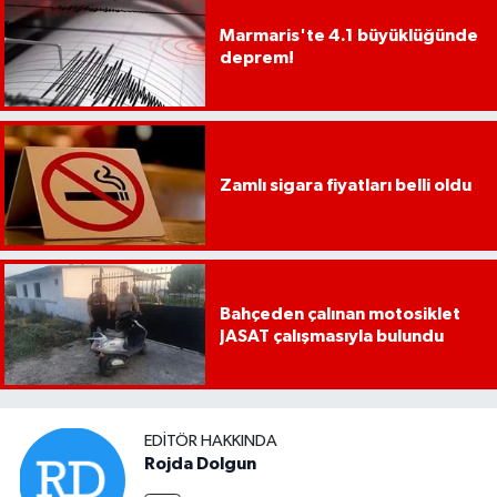
Marmaris'te 4.1 büyüklüğünde
deprem!
Zamlı sigara fiyatları belli oldu
Bahçeden çalınan motosiklet
JASAT çalışmasıyla bulundu
EDITÖR HAKKINDA
Rojda Dolgun