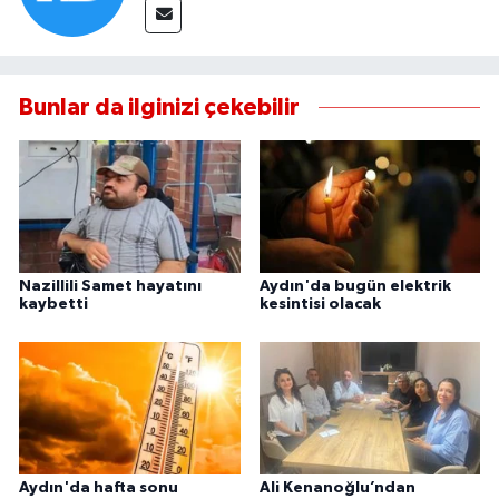
Bunlar da ilginizi çekebilir
Nazillili Samet hayatını
Aydın'da bugün elektrik
kaybetti
kesintisi olacak
Aydın'da hafta sonu
Ali Kenanoğlu’ndan