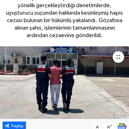
yönelik gerçekleştirdiği denetimlerde,
DÜNYA
uyuşturucu suçundan hakkında kesinleşmiş hapis
cezası bulunan bir hükümlü yakalandı. Gözaltına
EGE
alınan şahıs, işlemlerinin tamamlanmasının
ardından cezaevine gönderildi.
EĞİTİM
EKOLOJİ VE ÇEVRE
BİLİM VE TEKNOLOJİ
GENEL
GÜNDEM
HABERDE İNSAN
Paylaş
-
+
A
A
KÜLTÜR SANAT