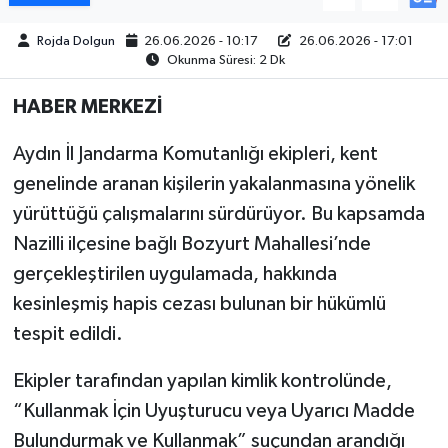
Rojda Dolgun
26.06.2026 - 10:17
26.06.2026 - 17:01
MAGAZİN
Okunma Süresi: 2 Dk
ÖZEL HABER
HABER MERKEZİ
SAĞLIK
Aydın İl Jandarma Komutanlığı ekipleri, kent
genelinde aranan kişilerin yakalanmasına yönelik
ŞİRKET HABERLERİ
yürüttüğü çalışmalarını sürdürüyor. Bu kapsamda
Nazilli ilçesine bağlı Bozyurt Mahallesi’nde
SİYASET
gerçekleştirilen uygulamada, hakkında
SPOR
kesinleşmiş hapis cezası bulunan bir hükümlü
tespit edildi.
TEKNOLOJİ
Ekipler tarafından yapılan kimlik kontrolünde,
YAŞAM
“Kullanmak İçin Uyuşturucu veya Uyarıcı Madde
Bulundurmak ve Kullanmak” suçundan arandığı