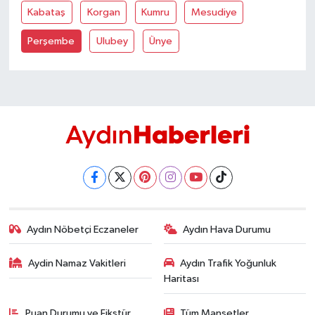
YEREL
Kabataş
Korgan
Kumru
Mesudiye
AFYON
Perşembe
Ulubey
Ünye
AFYONKARAHİSAR
AYDIN
DENİZLİ
İZMİR
KÜTAHYA
Aydın Nöbetçi Eczaneler
Aydın Hava Durumu
MANİSA
Aydin Namaz Vakitleri
Aydın Trafik Yoğunluk
Haritası
MUĞLA
Puan Durumu ve Fikstür
Tüm Manşetler