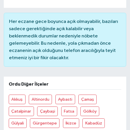
MAGAZİN
Her eczane gece boyunca açık olmayabilir, bazıları
ÖZEL HABER
sadece gerektiğinde açık kalabilir veya
beklenmedik durumlar nedeniyle nöbete
SAĞLIK
gelemeyebilir. Bu nedenle, yola çıkmadan önce
eczanenin açık olduğunu telefon aracılığıyla teyit
etmeniz iyi bir fikir olacaktır.
ŞİRKET HABERLERİ
SİYASET
Ordu Diğer İlçeler
SPOR
Akkuş
Altinordu
Aybasti
Çamaş
TEKNOLOJİ
Çatalpinar
Çaybaşi
Fatsa
Gölköy
YAŞAM
Gülyali
Gürgentepe
İkizce
Kabadüz