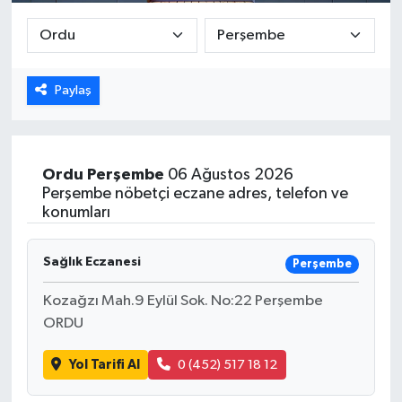
DÜNYA
EGE
Paylaş
EĞİTİM
EKOLOJİ VE ÇEVRE
Ordu
Perşembe
06 Ağustos 2026
Perşembe nöbetçi eczane adres, telefon ve
konumları
BİLİM VE TEKNOLOJİ
GENEL
Sağlık Eczanesi
Perşembe
Kozağzı Mah.9 Eylül Sok. No:22 Perşembe
GÜNDEM
ORDU
HABERDE İNSAN
Yol Tarifi Al
0 (452) 517 18 12
KÜLTÜR SANAT