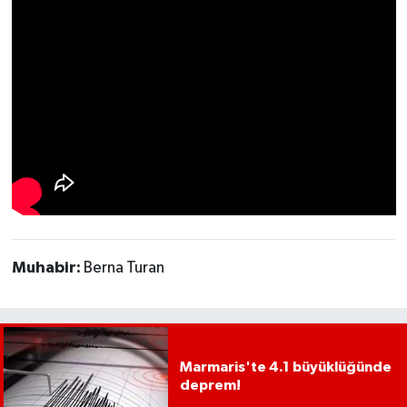
UŞAK
YURT
Muhabir:
Berna Turan
Marmaris'te 4.1 büyüklüğünde
deprem!