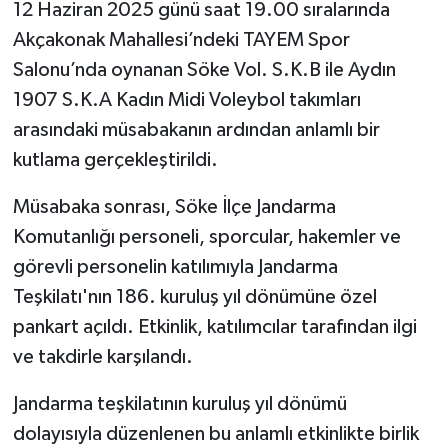
12 Haziran 2025 günü saat 19.00 sıralarında
Akçakonak Mahallesi’ndeki TAYEM Spor
MAGAZİN
Salonu’nda oynanan Söke Vol. S.K.B ile Aydın
ÖZEL HABER
1907 S.K.A Kadın Midi Voleybol takımları
arasındaki müsabakanın ardından anlamlı bir
SAĞLIK
kutlama gerçekleştirildi.
ŞİRKET HABERLERİ
Müsabaka sonrası, Söke İlçe Jandarma
Komutanlığı personeli, sporcular, hakemler ve
SİYASET
görevli personelin katılımıyla Jandarma
Teşkilatı'nın 186. kuruluş yıl dönümüne özel
SPOR
pankart açıldı. Etkinlik, katılımcılar tarafından ilgi
TEKNOLOJİ
ve takdirle karşılandı.
Jandarma teşkilatının kuruluş yıl dönümü
YAŞAM
dolayısıyla düzenlenen bu anlamlı etkinlikte birlik