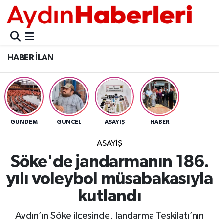
GÜNCEL
Aydın Nöbetçi Eczaneler
HABER İLAN
POLİTİKA
Aydın Hava Durumu
BELEDİYELER
Aydin Namaz Vakitleri
ASAYİŞ
Aydın Trafik Yoğunluk Haritası
GÜNDEM
GÜNCEL
ASAYİŞ
HABER
EKONOMİ
Süper Lig Puan Durumu ve Fikstür
ASAYİŞ
Söke'de jandarmanın 186.
BÜLTEN
Tüm Manşetler
yılı voleybol müsabakasıyla
ÇEVRE
Son Dakika Haberleri
kutlandı
DIŞ
Haber Arşivi
Aydın’ın Söke ilçesinde, Jandarma Teşkilatı’nın