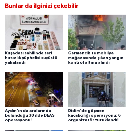
Bunlar da ilginizi çekebilir
Kuşadası sahilinde seri
Germencik'te mobilya
hırsızlık şüphelisi suçüstü
mağazasında çıkan yangın
yakalandı
kontrol altına alındı
Aydın'ın da aralarında
Didim'de göçmen
bulunduğu 30 ilde DEAŞ
kaçakçılığı operasyonu: 6
operasyonu!
organizatör tutuklandı!