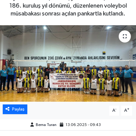
186. kuruluş yıl dönümü, düzenlenen voleybol
DÜNYA
müsabakası sonrası açılan pankartla kutlandı.
EGE
EĞİTİM
EKOLOJİ VE ÇEVRE
BİLİM VE TEKNOLOJİ
GENEL
GÜNDEM
Paylaş
-
+
A
A
HABERDE İNSAN
Berna Turan
13.06.2025 - 09:43
KÜLTÜR SANAT