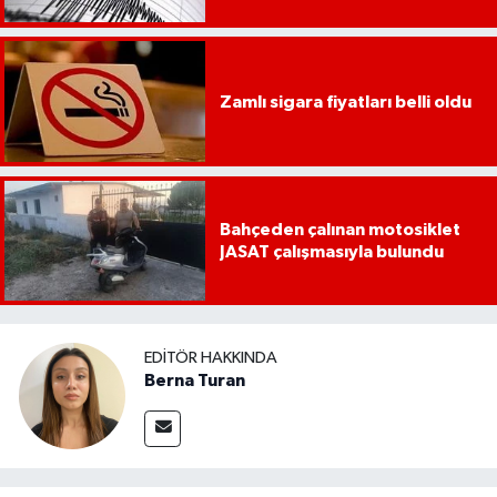
Zamlı sigara fiyatları belli oldu
Bahçeden çalınan motosiklet
JASAT çalışmasıyla bulundu
EDITÖR HAKKINDA
Berna Turan