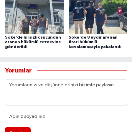
Söke'de hırsızlık suçundan
Söke'de 8 aydır aranan
aranan hükümlü cezaevine
firari hükümlü
gönderildi
kovalamacayla yakalandı
Yorumlar