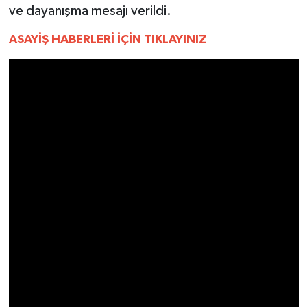
YEREL
ve dayanışma mesajı verildi.
AFYON
ASAYİŞ HABERLERİ İÇİN TIKLAYINIZ
AFYONKARAHİSAR
AYDIN
DENİZLİ
İZMİR
KÜTAHYA
MANİSA
MUĞLA