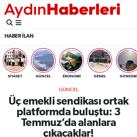
GÜNCEL
Aydın Nöbetçi Eczaneler
HABER İLAN
POLİTİKA
Aydın Hava Durumu
BELEDİYELER
Aydin Namaz Vakitleri
ASAYİŞ
Aydın Trafik Yoğunluk Haritası
SİYASET
GÜNCEL
EKONOMİ
GENEL
GÜNDEM
EKONOMİ
Süper Lig Puan Durumu ve Fikstür
GÜNCEL
Üç emekli sendikası ortak
BÜLTEN
Tüm Manşetler
platformda buluştu: 3
ÇEVRE
Son Dakika Haberleri
Temmuz’da alanlara
çıkacaklar!
DIŞ
Haber Arşivi