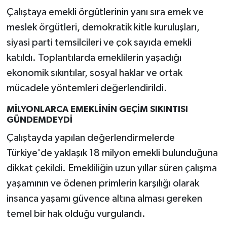
YEREL
Çalıştaya emekli örgütlerinin yanı sıra emek ve
meslek örgütleri, demokratik kitle kuruluşları,
AFYON
siyasi parti temsilcileri ve çok sayıda emekli
AFYONKARAHİSAR
katıldı. Toplantılarda emeklilerin yaşadığı
ekonomik sıkıntılar, sosyal haklar ve ortak
AYDIN
mücadele yöntemleri değerlendirildi.
DENİZLİ
MİLYONLARCA EMEKLİNİN GEÇİM SIKINTISI
GÜNDEMDEYDİ
İZMİR
Çalıştayda yapılan değerlendirmelerde
Türkiye'de yaklaşık 18 milyon emekli bulunduğuna
KÜTAHYA
dikkat çekildi. Emekliliğin uzun yıllar süren çalışma
yaşamının ve ödenen primlerin karşılığı olarak
MANİSA
insanca yaşamı güvence altına alması gereken
MUĞLA
temel bir hak olduğu vurgulandı.