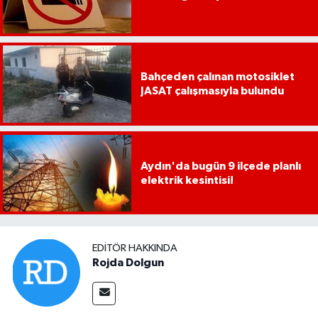
Bahçeden çalınan motosiklet
JASAT çalışmasıyla bulundu
Aydın'da bugün 9 ilçede planlı
elektrik kesintisi!
EDITÖR HAKKINDA
Rojda Dolgun