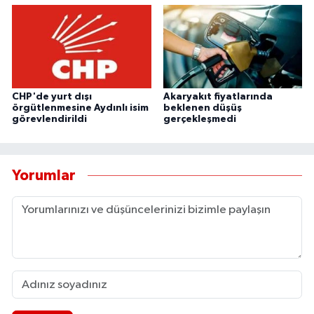
CHP'de yurt dışı
Akaryakıt fiyatlarında
örgütlenmesine Aydınlı isim
beklenen düşüş
görevlendirildi
gerçekleşmedi
Yorumlar