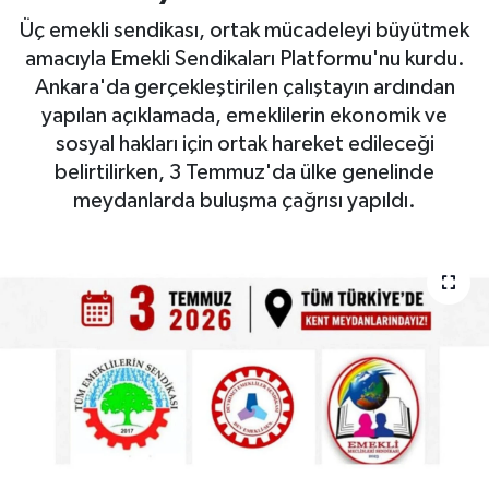
Üç emekli sendikası, ortak mücadeleyi büyütmek
DÜNYA
amacıyla Emekli Sendikaları Platformu'nu kurdu.
Ankara'da gerçekleştirilen çalıştayın ardından
EGE
yapılan açıklamada, emeklilerin ekonomik ve
sosyal hakları için ortak hareket edileceği
EĞİTİM
belirtilirken, 3 Temmuz'da ülke genelinde
meydanlarda buluşma çağrısı yapıldı.
EKOLOJİ VE ÇEVRE
BİLİM VE TEKNOLOJİ
GENEL
GÜNDEM
HABERDE İNSAN
KÜLTÜR SANAT