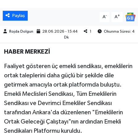
MAGAZİN
Paylaş
-
+
A
A
ÖZEL HABER
Rojda Dolgun
28.06.2026 - 15:44
1
Okunma Süresi: 4
Dk
SAĞLIK
HABER MERKEZİ
ŞİRKET HABERLERİ
Faaliyet gösteren üç emekli sendikası, emeklilerin
ortak taleplerini daha güçlü bir şekilde dile
SİYASET
getirmek amacıyla ortak platformda buluştu.
SPOR
Emekli Meclisleri Sendikası, Tüm Emeklilerin
Sendikası ve Devrimci Emekliler Sendikası
TEKNOLOJİ
tarafından Ankara'da düzenlenen "Emeklilerin
Ortak Geleceği Çalıştayı"nın ardından Emekli
YAŞAM
Sendikaları Platformu kuruldu.