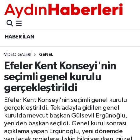
GÜNCEL
Aydın Nöbetçi Eczaneler
HABER İLAN
POLİTİKA
Aydın Hava Durumu
VIDEO GALERI
GENEL
BELEDİYELER
Aydin Namaz Vakitleri
Efeler Kent Konseyi'nin
ASAYİŞ
Aydın Trafik Yoğunluk Haritası
seçimli genel kurulu
gerçekleştirildi
EKONOMİ
Süper Lig Puan Durumu ve Fikstür
Efeler Kent Konseyi'nin seçimli genel kurulu
BÜLTEN
Tüm Manşetler
gerçekleştirildi. Tek adayla gidilen genel
kurulda mevcut başkan Gülsevil Ergünoğlu,
ÇEVRE
Son Dakika Haberleri
yeniden başkan seçildi. Genel kurul sonrası
açıklama yapan Ergünoğlu, yeni dönemde
DIŞ
Haber Arşivi
yapılacak projelere ilişkin bilgi verirken, güzel