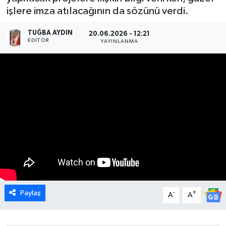
işlere imza atılacağının da sözünü verdi.
DÜNYA
TUĞBA AYDIN
20.06.2026 - 12:21
EDITÖR
YAYINLANMA
EGE
EĞİTİM
EKOLOJİ VE ÇEVRE
BİLİM VE TEKNOLOJİ
GENEL
GÜNDEM
Paylaş
-
+
A
A
HABERDE İNSAN
KÜLTÜR SANAT