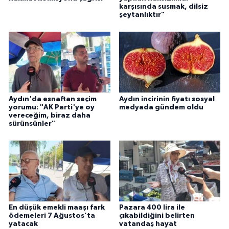
YEREL
karşısında susmak, dilsiz
şeytanlıktır"
AFYON
AFYONKARAHİSAR
AYDIN
Aydın'da esnaftan seçim
Aydın incirinin fiyatı sosyal
DENİZLİ
yorumu: "AK Parti'ye oy
medyada gündem oldu
vereceğim, biraz daha
sürünsünler"
İZMİR
KÜTAHYA
MANİSA
En düşük emekli maaşı fark
Pazara 400 lira ile
MUĞLA
ödemeleri 7 Ağustos’ta
çıkabildiğini belirten
yatacak
vatandaş hayat