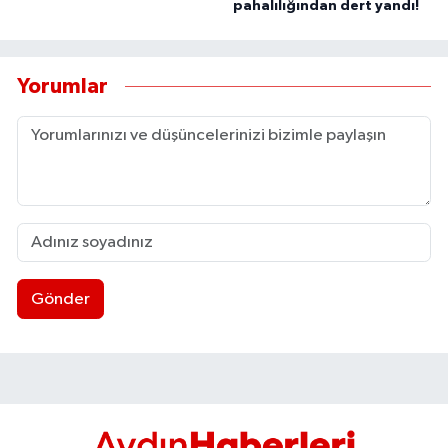
pahalılığından dert yandı!
UŞAK
YURT
Yorumlar
Gönder