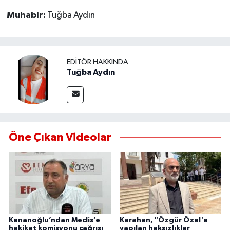
Muhabir:
Tuğba Aydın
MAGAZİN
ÖZEL HABER
EDITÖR HAKKINDA
Tuğba Aydın
SAĞLIK
ŞİRKET HABERLERİ
SİYASET
Öne Çıkan Videolar
SPOR
TEKNOLOJİ
YAŞAM
Kenanoğlu’ndan Meclis’e
Karahan, "Özgür Özel'e
hakikat komisyonu çağrısı
yapılan haksızlıklar