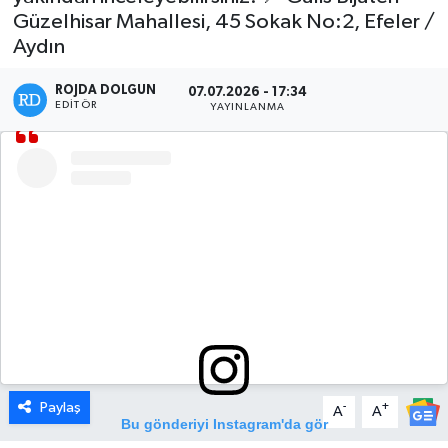
Güzelhisar Mahallesi, 45 Sokak No:2, Efeler /
DÜNYA
Aydın
EGE
ROJDA DOLGUN
07.07.2026 - 17:34
EDITÖR
YAYINLANMA
EĞİTİM
EKOLOJİ VE ÇEVRE
BİLİM VE TEKNOLOJİ
GENEL
GÜNDEM
HABERDE İNSAN
Paylaş
-
+
A
A
Bu gönderiyi Instagram'da gör
KÜLTÜR SANAT