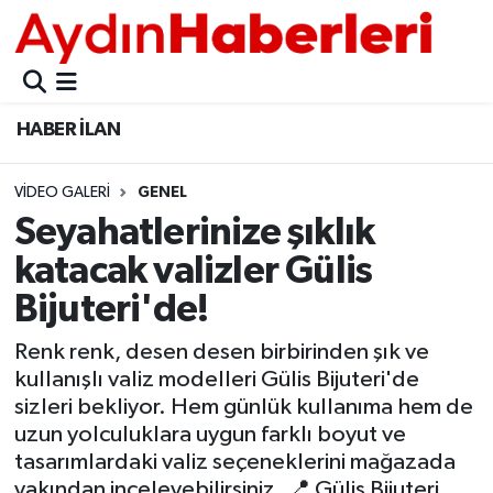
GÜNCEL
Aydın Nöbetçi Eczaneler
HABER İLAN
POLİTİKA
Aydın Hava Durumu
VIDEO GALERI
GENEL
BELEDİYELER
Aydin Namaz Vakitleri
Seyahatlerinize şıklık
ASAYİŞ
Aydın Trafik Yoğunluk Haritası
katacak valizler Gülis
Bijuteri'de!
EKONOMİ
Süper Lig Puan Durumu ve Fikstür
Renk renk, desen desen birbirinden şık ve
BÜLTEN
Tüm Manşetler
kullanışlı valiz modelleri Gülis Bijuteri'de
sizleri bekliyor. Hem günlük kullanıma hem de
ÇEVRE
Son Dakika Haberleri
uzun yolculuklara uygun farklı boyut ve
tasarımlardaki valiz seçeneklerini mağazada
DIŞ
Haber Arşivi
yakından inceleyebilirsiniz. 📍 Gülis Bijuteri