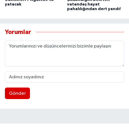
yatacak
vatandaş hayat
UŞAK
pahalılığından dert yandı!
YURT
Yorumlar
Gönder