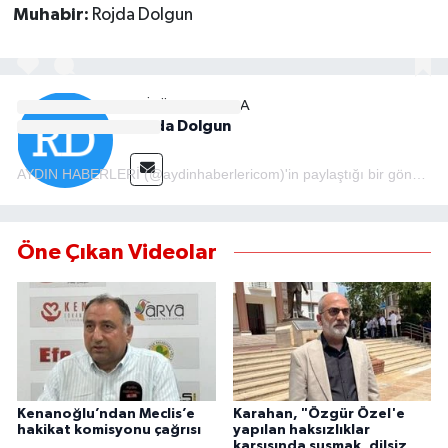
Muhabir:
Rojda Dolgun
MAGAZİN
ÖZEL HABER
EDITÖR HAKKINDA
Rojda Dolgun
SAĞLIK
AYDIN HABERLERİ (@aydinhaberlericom)'in paylaştığı bir gönderi
ŞİRKET HABERLERİ
Öne Çıkan Videolar
SİYASET
SPOR
TEKNOLOJİ
YAŞAM
Kenanoğlu’ndan Meclis’e
Karahan, "Özgür Özel'e
hakikat komisyonu çağrısı
yapılan haksızlıklar
karşısında susmak, dilsiz