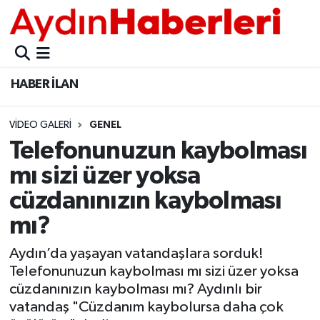
GÜNCEL
Aydın Nöbetçi Eczaneler
HABER İLAN
POLİTİKA
Aydın Hava Durumu
VIDEO GALERI
GENEL
BELEDİYELER
Aydin Namaz Vakitleri
Telefonunuzun kaybolması
ASAYİŞ
Aydın Trafik Yoğunluk Haritası
mı sizi üzer yoksa
cüzdanınızın kaybolması
EKONOMİ
Süper Lig Puan Durumu ve Fikstür
mı?
BÜLTEN
Tüm Manşetler
Aydın’da yaşayan vatandaşlara sorduk!
Telefonunuzun kaybolması mı sizi üzer yoksa
ÇEVRE
Son Dakika Haberleri
cüzdanınızın kaybolması mı? Aydınlı bir
vatandaş "Cüzdanım kaybolursa daha çok
DIŞ
Haber Arşivi