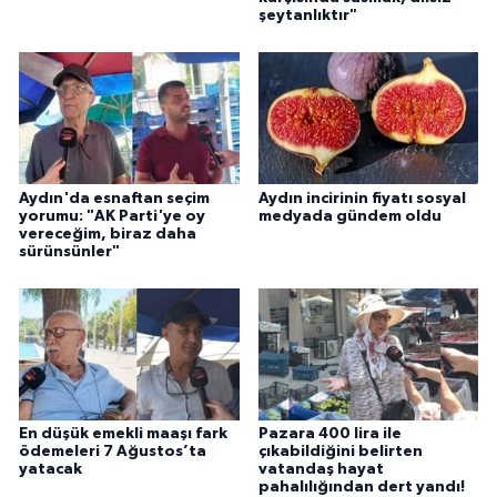
YEREL
şeytanlıktır"
AFYON
AFYONKARAHİSAR
AYDIN
Aydın'da esnaftan seçim
Aydın incirinin fiyatı sosyal
yorumu: "AK Parti'ye oy
medyada gündem oldu
DENİZLİ
vereceğim, biraz daha
sürünsünler"
İZMİR
KÜTAHYA
MANİSA
En düşük emekli maaşı fark
Pazara 400 lira ile
ödemeleri 7 Ağustos’ta
çıkabildiğini belirten
MUĞLA
yatacak
vatandaş hayat
pahalılığından dert yandı!