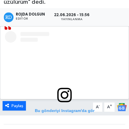
üzülürüm" dedi.
DÜNYA
ROJDA DOLGUN
22.06.2026 - 15:56
EDITÖR
YAYINLANMA
EGE
EĞİTİM
EKOLOJİ VE ÇEVRE
BİLİM VE TEKNOLOJİ
GENEL
GÜNDEM
Paylaş
-
+
A
A
Bu gönderiyi Instagram'da gör
HABERDE İNSAN
KÜLTÜR SANAT