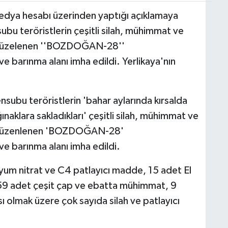
l medya hesabı üzerinden yaptığı açıklamaya
bu teröristlerin çeşitli silah, mühimmat ve
ik düzelenen ''BOZDOĞAN-28''
 barınma alanı imha edildi. Yerlikaya'nın
subu teröristlerin 'bahar aylarında kırsalda
aklara sakladıkları' çeşitli silah, mühimmat ve
ik düzenlenen 'BOZDOĞAN-28'
e barınma alanı imha edildi.
m nitrat ve C4 patlayıcı madde, 15 adet El
859 adet çeşit çap ve ebatta mühimmat, 9
 olmak üzere çok sayıda silah ve patlayıcı