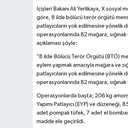
İçişleri Bakanı Ali Yerlikaya, X sosya
MAGAZİN
göre, 8 ilde bölücü terör örgütü mensu
patlayıcıların yok edilmesine yönel
ÖZEL HABER
operasyonlarında 82 mağara, sığınak ve
SAĞLIK
açıklaması şöyle:
"8 ilde Bölücü Terör Örgütü (BTÖ) men
ŞİRKET HABERLERİ
eylem yapmak amacıyla mağara ve sığın
SİYASET
patlayıcıların yok edilmesine yönel
operasyonlarında 82 mağara, sığınak v
SPOR
Operasyonlarda başta; 206 kg amonyu
TEKNOLOJİ
Yapımı Patlayıcı (EYP) ve düzeneği, 
adet pompalı tüfek, 7 adet el bombası
YAŞAM
madde ele geçirildi.