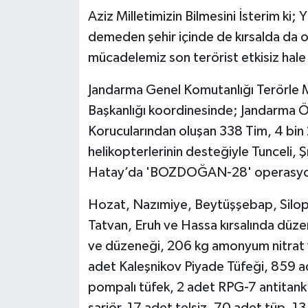
YEREL
Aziz Milletimizin Bilmesini İsterim ki
demeden şehir içinde de kırsalda da 
AFYON
mücadelemiz son terörist etkisiz hale 
AFYONKARAHİSAR
Jandarma Genel Komutanlığı Terörle M
Başkanlığı koordinesinde; Jandarma 
AYDIN
Korucularından oluşan 338 Tim, 4 bin
DENİZLİ
helikopterlerinin desteğiyle Tunceli, Şı
Hatay’da 'BOZDOĞAN-28' operasyonla
İZMİR
Hozat, Nazımiye, Beytüşşebap, Silopi, 
KÜTAHYA
Tatvan, Eruh ve Hassa kırsalında dü
ve düzeneği, 206 kg amonyum nitrat 
MANİSA
adet Kaleşnikov Piyade Tüfeği, 859 a
MUĞLA
pompalı tüfek, 2 adet RPG-7 antitan
şarjör, 17 adet telsiz, 70 adet tüp, 13