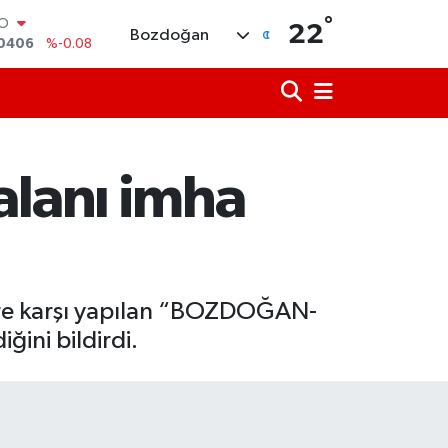
°
RLİN
22
Bozdoğan
2143
%0
M ALTIN
0.40
%0.45
T100
799
%70
COIN
225,61
%-0.63
alanı imha
LAR
6704
%0
RO
0406
%-0.08
tlere karşı yapılan “BOZDOĞAN-
ini bildirdi.