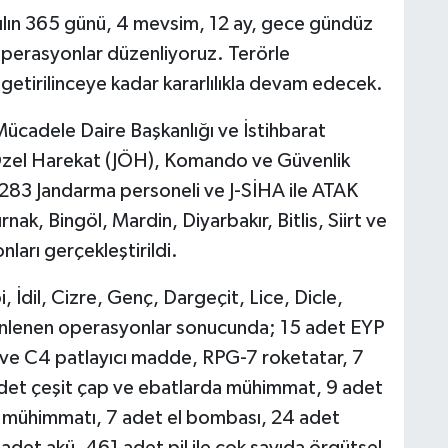
; Yılın 365 günü, 4 mevsim, 12 ay, gece gündüz
operasyonlar düzenliyoruz. Terörle
getirilinceye kadar kararlılıkla devam edecek.
ücadele Daire Başkanlığı ve İstihbarat
Özel Harekat (JÖH), Komando ve Güvenlik
 283 Jandarma personeli ve J-SİHA ile ATAK
rnak, Bingöl, Mardin, Diyarbakır, Bitlis, Siirt ve
rı gerçekleştirildi.
İdil, Cizre, Genç, Dargeçit, Lice, Dicle,
zenlenen operasyonlar sonucunda; 15 adet EYP
ve C4 patlayıcı madde, RPG-7 roketatar, 7
det çeşit çap ve ebatlarda mühimmat, 9 adet
k mühimmatı, 7 adet el bombası, 24 adet
 adet akü, 461 adet pil ile çok sayıda örgütsel