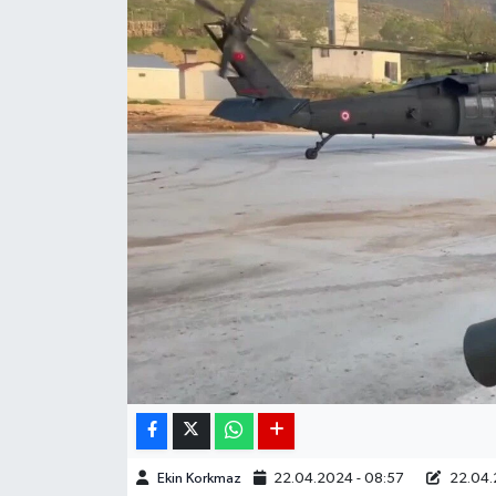
DÜNYA
EGE
EĞİTİM
EKOLOJİ VE ÇEVRE
BİLİM VE TEKNOLOJİ
GENEL
GÜNDEM
HABERDE İNSAN
Ekin Korkmaz
22.04.2024 - 08:57
22.04.
KÜLTÜR SANAT