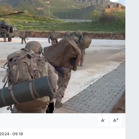
-
+
A
A
2024 - 09:18