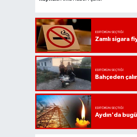
EDITÖRÜN SEÇTIĞI
Zamlı sigara fiy
EDITÖRÜN SEÇTIĞI
Bahçeden çalın
EDITÖRÜN SEÇTIĞI
Aydın'da bugün 