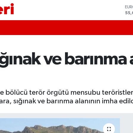
STE
64,
GRA
651
BİS
13.
BIT
64.
ığınak ve barınma 
DO
47,
EU
55,
8 ilde bölücü terör örgütü mensubu teröris
, sığınak ve barınma alanının imha edildiğ