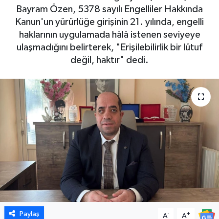
Bayram Özen, 5378 sayılı Engelliler Hakkında
DÜNYA
Kanun'un yürürlüğe girişinin 21. yılında, engelli
haklarının uygulamada hâlâ istenen seviyeye
EGE
ulaşmadığını belirterek, "Erişilebilirlik bir lütuf
değil, haktır" dedi.
EĞİTİM
EKOLOJİ VE ÇEVRE
BİLİM VE TEKNOLOJİ
GENEL
GÜNDEM
HABERDE İNSAN
Paylaş
-
+
A
A
KÜLTÜR SANAT