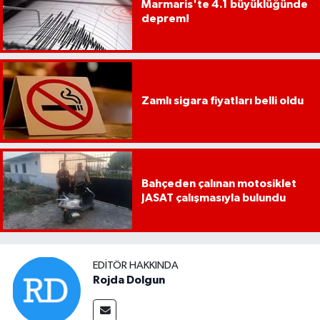
Marmaris'te 4.1 büyüklüğünde
deprem!
Zamlı sigara fiyatları belli oldu
Bahçeden çalınan motosiklet
JASAT çalışmasıyla bulundu
EDITÖR HAKKINDA
Rojda Dolgun