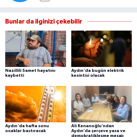
Bunlar da ilginizi çekebilir
Nazillili Samet hayatını
Aydın'da bugün elektrik
kaybetti
kesintisi olacak
Aydın'da hafta sonu
Ali Kenanoğlu’ndan
sıcaklar bastıracak
Aydın’da çerçeve yasa ve
demokratikleşme mesajı