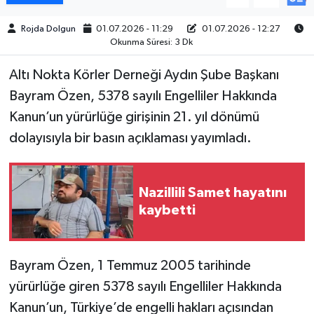
Rojda Dolgun
01.07.2026 - 11:29
01.07.2026 - 12:27
MAGAZİN
Okunma Süresi: 3 Dk
ÖZEL HABER
Altı Nokta Körler Derneği Aydın Şube Başkanı
Bayram Özen, 5378 sayılı Engelliler Hakkında
SAĞLIK
Kanun’un yürürlüğe girişinin 21. yıl dönümü
dolayısıyla bir basın açıklaması yayımladı.
ŞİRKET HABERLERİ
SİYASET
Nazillili Samet hayatını
kaybetti
SPOR
TEKNOLOJİ
Bayram Özen, 1 Temmuz 2005 tarihinde
YAŞAM
yürürlüğe giren 5378 sayılı Engelliler Hakkında
Kanun’un, Türkiye’de engelli hakları açısından