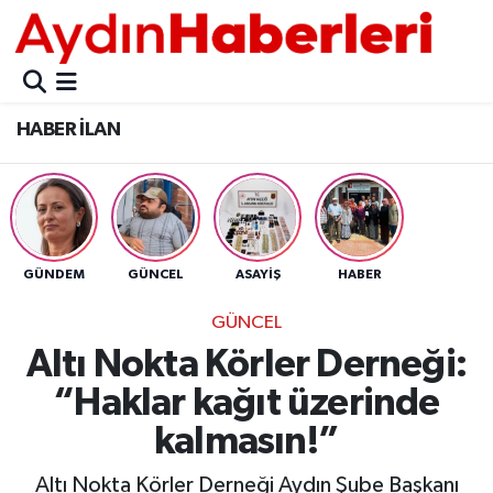
GÜNCEL
Aydın Nöbetçi Eczaneler
HABER İLAN
POLİTİKA
Aydın Hava Durumu
BELEDİYELER
Aydin Namaz Vakitleri
ASAYİŞ
Aydın Trafik Yoğunluk Haritası
GÜNDEM
GÜNCEL
ASAYİŞ
HABER
EKONOMİ
Süper Lig Puan Durumu ve Fikstür
GÜNCEL
Altı Nokta Körler Derneği:
BÜLTEN
Tüm Manşetler
“Haklar kağıt üzerinde
ÇEVRE
Son Dakika Haberleri
kalmasın!”
DIŞ
Haber Arşivi
Altı Nokta Körler Derneği Aydın Şube Başkanı