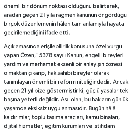
YEREL
önemli bir dönüm noktası olduğunu belirterek,
aradan geçen 21 yıla rağmen kanunun öngördüğü
AFYON
birçok düzenlemenin hâlen tam anlamıyla hayata
AFYONKARAHİSAR
geçirilemediğini ifade etti.
Açıklamasında erişilebilirlik konusuna özel vurgu
AYDIN
yapan Özen,“5378 sayılı Kanun, engelli bireyleri
DENİZLİ
yardım ve merhamet eksenli bir anlayışın öznesi
olmaktan çıkarıp, hak sahibi bireyler olarak
İZMİR
tanımlayan önemli bir reform niteliğindedir. Ancak
geçen 21 yıl bize göstermiştir ki, güçlü yasalar tek
KÜTAHYA
başına yeterli değildir. Asıl olan, bu hakların günlük
MANİSA
yaşamda eksiksiz uygulanmasıdır. Bugün hâlâ
kaldırımlar, toplu taşıma araçları, kamu binaları,
MUĞLA
dijital hizmetler, eğitim kurumları ve istihdam