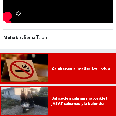
UŞAK
YURT
Muhabir:
Berna Turan
Zamlı sigara fiyatları belli oldu
Bahçeden çalınan motosiklet
JASAT çalışmasıyla bulundu