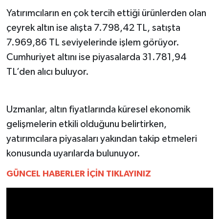
Yatırımcıların en çok tercih ettiği ürünlerden olan
MAGAZİN
çeyrek altın ise alışta 7.798,42 TL, satışta
7.969,86 TL seviyelerinde işlem görüyor.
ÖZEL HABER
Cumhuriyet altını ise piyasalarda 31.781,94
TL’den alıcı buluyor.
SAĞLIK
ŞİRKET HABERLERİ
Uzmanlar, altın fiyatlarında küresel ekonomik
SİYASET
gelişmelerin etkili olduğunu belirtirken,
yatırımcılara piyasaları yakından takip etmeleri
SPOR
konusunda uyarılarda bulunuyor.
TEKNOLOJİ
GÜNCEL HABERLER İÇİN TIKLAYINIZ
YAŞAM