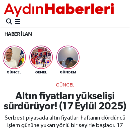
GÜNCEL
Aydın Nöbetçi Eczaneler
HABER İLAN
POLİTİKA
Aydın Hava Durumu
BELEDİYELER
Aydin Namaz Vakitleri
ASAYİŞ
Aydın Trafik Yoğunluk Haritası
GÜNCEL
GENEL
GÜNDEM
EKONOMİ
Süper Lig Puan Durumu ve Fikstür
GÜNCEL
Altın fiyatları yükselişi
BÜLTEN
Tüm Manşetler
sürdürüyor! (17 Eylül 2025)
ÇEVRE
Son Dakika Haberleri
Serbest piyasada altın fiyatları haftanın dördüncü
işlem gününe yukarı yönlü bir seyirle başladı. 17
DIŞ
Haber Arşivi