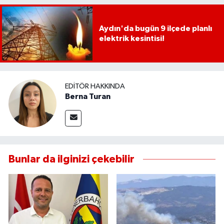
Aydın'da bugün 9 ilçede planlı
elektrik kesintisi!
EDITÖR HAKKINDA
Berna Turan
Bunlar da ilginizi çekebilir