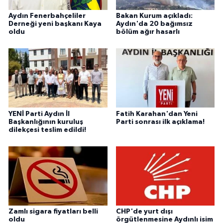
Aydın Fenerbahçeliler
Bakan Kurum açıkladı:
Derneği yeni başkanı Kaya
Aydın'da 20 bağımsız
oldu
bölüm ağır hasarlı
YENİ Parti Aydın İl
Fatih Karahan'dan Yeni
Başkanlığının kuruluş
Parti sonrası ilk açıklama!
dilekçesi teslim edildi!
Zamlı sigara fiyatları belli
CHP'de yurt dışı
oldu
örgütlenmesine Aydınlı isim