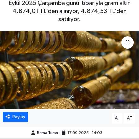
Eylül 2025 Çarşamba günü itibarıyla gram altın
4.874,01 TL’den alınıyor, 4.874,53 TL’den
DÜNYA
satılıyor.
EGE
EĞİTİM
EKOLOJİ VE ÇEVRE
BİLİM VE TEKNOLOJİ
GENEL
GÜNDEM
Paylaş
-
+
A
A
HABERDE İNSAN
Berna Turan
17.09.2025 - 14:03
KÜLTÜR SANAT