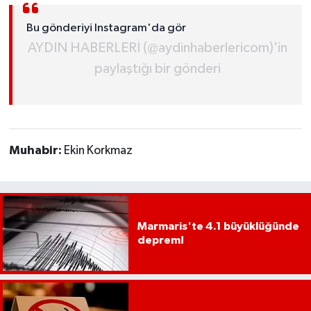
YEREL
Bu gönderiyi Instagram'da gör
AFYON
AYDIN HABERLERİ (@aydinhaberlericom)'in
paylaştığı bir gönderi
AFYONKARAHİSAR
AYDIN
DENİZLİ
Muhabir:
Ekin Korkmaz
İZMİR
KÜTAHYA
Marmaris'te 4.1 büyüklüğünde
deprem!
MANİSA
MUĞLA