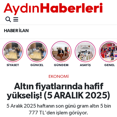
GÜNCEL
Aydın Nöbetçi Eczaneler
HABER İLAN
POLİTİKA
Aydın Hava Durumu
BELEDİYELER
Aydin Namaz Vakitleri
ASAYİŞ
Aydın Trafik Yoğunluk Haritası
SİYASET
GÜNCEL
GÜNDEM
ASAYİŞ
GENEL
EKONOMİ
Süper Lig Puan Durumu ve Fikstür
EKONOMİ
Altın fiyatlarında hafif
BÜLTEN
Tüm Manşetler
yükseliş! (5 ARALIK 2025)
ÇEVRE
Son Dakika Haberleri
5 Aralık 2025 haftanın son günü gram altın 5 bin
777 TL'den işlem görüyor.
DIŞ
Haber Arşivi