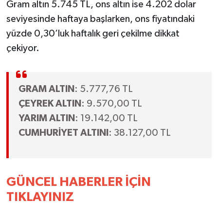
Gram altın 5.745 TL, ons altın ise 4.202 dolar
seviyesinde haftaya başlarken, ons fiyatındaki
MAGAZİN
yüzde 0,30’luk haftalık geri çekilme dikkat
ÖZEL HABER
çekiyor.
SAĞLIK
GRAM ALTIN
: 5.777,76 TL
ŞİRKET HABERLERİ
ÇEYREK ALTIN
: 9.570,00 TL
YARIM ALTIN
: 19.142,00 TL
SİYASET
CUMHURİYET ALTINI
: 38.127,00 TL
SPOR
TEKNOLOJİ
GÜNCEL HABERLER İÇİN
TIKLAYINIZ
YAŞAM