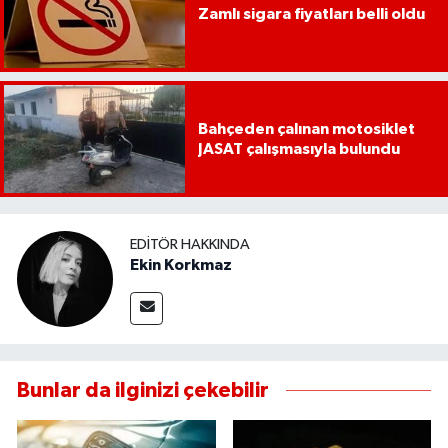
Zamlı sigara fiyatları belli oldu
UŞAK
YURT
Bahçeden çalınan motosiklet
JASAT çalışmasıyla bulundu
EDITÖR HAKKINDA
Ekin Korkmaz
Bunlar da ilginizi çekebilir