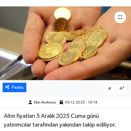
DÜNYA
EGE
EĞİTİM
EKOLOJİ VE ÇEVRE
BİLİM VE TEKNOLOJİ
GENEL
Paylaş
-
+
A
A
GÜNDEM
Ekin Korkmaz
05.12.2025 - 10:14
HABERDE İNSAN
Altın fiyatları 5 Aralık 2025 Cuma günü
yatırımcılar tarafından yakından takip ediliyor.
KÜLTÜR SANAT